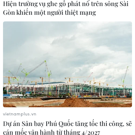
Hiện trường vụ ghe gỗ phát nổ trên sông Sài
CƠ QUAN CHỦ QUẢN: THÔNG TẤN XÃ VIỆT NAM
Gòn khiến một người thiệt mạng
Tổng Biên tập: TRẦN TIẾN DUẨN
Phó Tổng Biên tập: NGUYỄN THỊ TÁM, KHÚC THANH
THỦY
Sở hữu trí tuệ
Quy định sử dụng
RSS
Hỗ trợ
Ngôn ngữ
TTXVN
Dịch vụ tin
Quảng cáo
Liên hệ
vietnamplus.vn
Dự án Sân bay Phú Quốc tăng tốc thi công, sẽ
Giấy phép số: 1374/GP-BTTTT do Bộ Thông tin và Truyền thông
cán mốc vận hành từ tháng 4/2027
cấp ngày 11/9/2008.