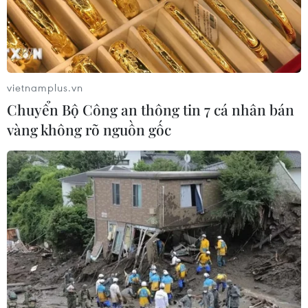
vietnamplus.vn
Chuyển Bộ Công an thông tin 7 cá nhân bán
vàng không rõ nguồn gốc
TIN CÙNG CHUYÊN MỤC
Truyền thông Hàn Quốc đánh giá