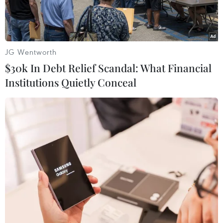
JG Wentworth
$30k In Debt Relief Scandal: What Financial
Institutions Quietly Conceal
Ông Haruyuki Takahashi, thành viên trong ban lãnh đạo ủy ban
tổ chức Olympic Tokyo 2020. (Ảnh: Reuters)
Truyền thông Nhật Bản ngày 20/7 đưa tin ông
Haruyuki Takahashi - một thành viên trong ban
lãnh đạo ủy ban tổ chức Olympic Tokyo 2020 -
bị cáo buộc nhận số tiền lớn từ một nhà tài trợ
cho sự kiện thể thao quốc tế này sau khi ký hợp