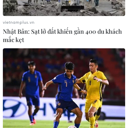
cao đội tuyển Việt Nam với chuỗi 22
trận bất bại
09/08/2026 04:22
vietnamplus.vn
Nhật Bản: Sạt lở đất khiến gần 400 du khách
Đội tuyển Việt Nam đối đầu Malaysia
mắc kẹt
tại bán kết ASEAN Cup 2026
08/08/2026 15:53
Chủ sân Azteca lỗ hơn 47 triệu USD vì
World Cup 2026
08/08/2026 06:43
ASEAN Cup 2026 ngày 8/8: Xác định
đối thủ của đội tuyển Việt Nam ở bán