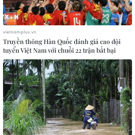
vietnamplus.vn
Truyền thông Hàn Quốc đánh giá cao đội
tuyển Việt Nam với chuỗi 22 trận bất bại
Cựu chủ tịch UEFA ra điều trần về
nghi án tham nhũng 2 triệu USD
31/08/2020 11:24
Nghi án tham nhũng 2 triệu USD đã khiến ông Michel
Platini bị đình chỉ tham gia các hoạt động bóng đá, qua
đó "bật bãi" khỏi cuộc đua vào chiếc ghế Chủ tịch FIFA
hồi năm 2016.