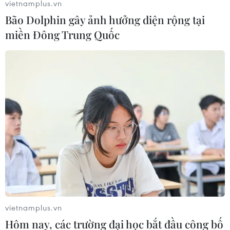
được thu giữ từ tài khoản ngân hàng của các cựu quan
vietnamplus.vn
chức và những người liên đới, bị truy tố vì cáo buộc
Bão Dolphin gây ảnh hưởng diện rộng tại
tham nhũng trong bóng đá."
miền Đông Trung Quốc
vietnamplus.vn
Hôm nay, các trường đại học bắt đầu công bố