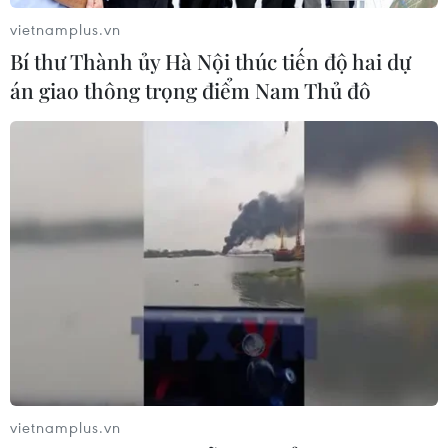
Đội tuyển Việt Nam nhận
vietnamplus.vn
thưởng 2 tỷ đồng sau thắng lợi trước
Bí thư Thành ủy Hà Nội thúc tiến độ hai dự
Indonesia
án giao thông trọng điểm Nam Thủ đô
04/08/2026 04:16
Tuyển thủ Indonesia cúi đầu thành
khẩn xin lỗi người hâm mộ xứ vạn
đảo
04/08/2026 03:17
Xem thêm
vietnamplus.vn