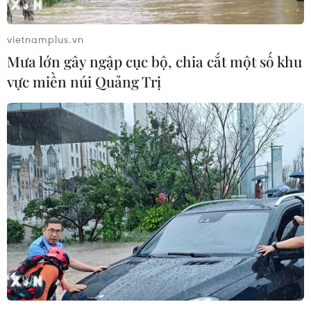
vietnamplus.vn
Mưa lớn gây ngập cục bộ, chia cắt một số khu
vực miền núi Quảng Trị
FIFA nhận hơn 200 triệu USD tiền tịch
thu được từ các vụ tham nhũng
25/08/2021 04:14
Trong tuyên bố trên trang web, FIFA nêu rõ: “Số tiền này