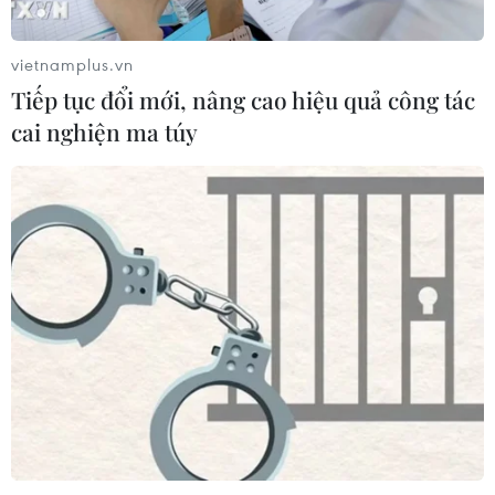
ngoại giao Việt Nam-Thái Lan
06/08/2026 15:07
vietnamplus.vn
Tiếp tục đổi mới, nâng cao hiệu quả công tác
cai nghiện ma túy
Lở đất tại Philippines khiến ít nhất 4
người thiệt mạng
06/08/2026 15:06
Chủ tịch Quốc hội Trần Thanh Mẫn
tiếp Đại sứ Hoa Kỳ Jennifer Wicks
06/08/2026 13:43
Thái Lan-Myanmar thúc đẩy hợp tác
kinh tế và công nghệ vũ trụ