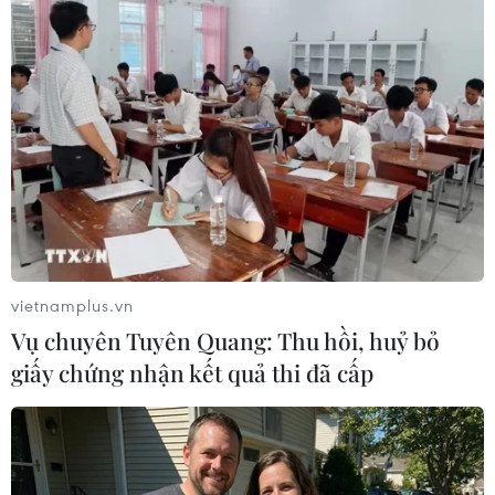
Theo dõi VietnamPlus
TIN LIÊN QUAN
vietnamplus.vn
Vụ chuyên Tuyên Quang: Thu hồi, huỷ bỏ
giấy chứng nhận kết quả thi đã cấp