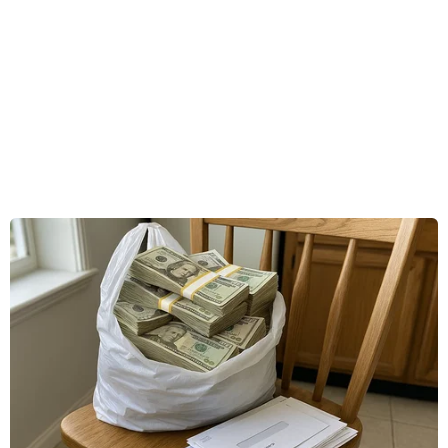
an ninh giữa 3 nước, theo đó Australia được
tiếp cận công nghệ chế tạo tàu ngầm hạt nhân
của Mỹ.
Tuyên bố của IAEA nêu rõ các nước trên đã
thông báo rằng "mục đích chính của quan hệ
hợp tác này là duy trì sức mạnh của cơ chế
không phổ biến hạt nhân và uy tín của Australia
về việc này" và 3 nước sẽ cam kết với IAEA
trong thời gian tới.
Trước đó cùng ngày, Australia cho biết sẽ phát
triển 8 tàu ngầm hạt nhân, sau khi nước này
cùng Mỹ và Anh công bố thiết lập mối quan hệ
đối tác an ninh 3 bên (có tên gọi AUKUS) ở Ấn
Độ Dương-Thái Bình Dương.
Theo AUKUS, Washington và London sẽ cung