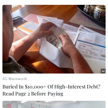
JG Wentworth
#Mỹ-Anh-Australia
#Thỏa thuận đối tác an ninh
#IAEA
Buried In $10,000+ Of High-Interest Debt?
#công nghệ tàu ngầm hạt nhân
#AUKUS
Anh
Read Page 2 Before Paying
Australia
Mỹ