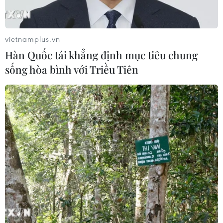
Canberra có được tàu ngầm của Mỹ và hủy bỏ thỏa
thuận trị giá 40 tỷ USD đã ký với Paris.
vietnamplus.vn
Hàn Quốc tái khẳng định mục tiêu chung
sống hòa bình với Triều Tiên
Phản ứng của EU về thỏa thuận đối tác an
ninh mới của Mỹ-Anh-Australia