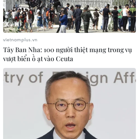
vietnamplus.vn
Tây Ban Nha: 100 người thiệt mạng trong vụ
vượt biển ồ ạt vào Ceuta
Thủ tướng Anh: Quan hệ với Pháp vẫn
"vững như bàn thạch"
16/09/2021 14:21
Thủ tướng Johnson khẳng định Anh và Pháp vẫn "vai kề
vai" bất chấp việc trước đó, đối tác AUKUS đã giúp