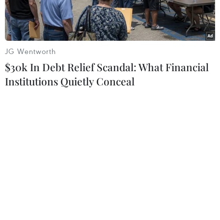
JG Wentworth
$30k In Debt Relief Scandal: What Financial
Institutions Quietly Conceal
Trụ sở Cơ quan Năng lượng nguyên tử quốc tế (IAEA) tại
Vienna, Áo. (Ảnh: AFP/TTXVN)
Cơ quan Năng lượng nguyên tử quốc tế (IAEA)
ngày 16/9 cho biết Australia, Anh và Mỹ đã
thông báo với cơ quan này về quan hệ đối tác