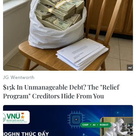
tỏa vĩnh viễn” và ngành công nghiệp năng lượng
của nước này sẽ không bị ảnh hưởng./.
(Vietnam+)
JG Wentworth
$15k In Unmanageable Debt? The "Relief
Program" Creditors Hide From You
#Máy ghi âm
#Căng thẳng ngoại giao Qatar
#Vùng Vịnh
#Bộ Ngoại giao
Mỹ
#tin tức
#tin tức mới nhất
#tin tức 24h
#tin tức mới nhất trong ngày
#tin tức
thời sự
#tin tức hot
#tin tức an ninh
#tin tức hot
#an ninh
#an ninh nghệ an