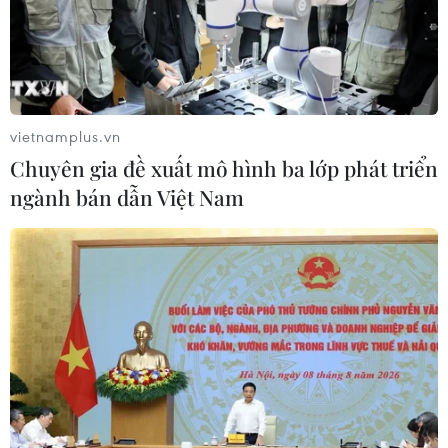
trừng phạt Hezbollah
07/08/2026 02:31
vietnamplus.vn
Chuyên gia đề xuất mô hình ba lớp phát triển
ngành bán dẫn Việt Nam
Syria: Nổ xe buýt gần thủ đô Damascus khiến 2
người chết và 13 người bị thương
07/08/2026 00:50