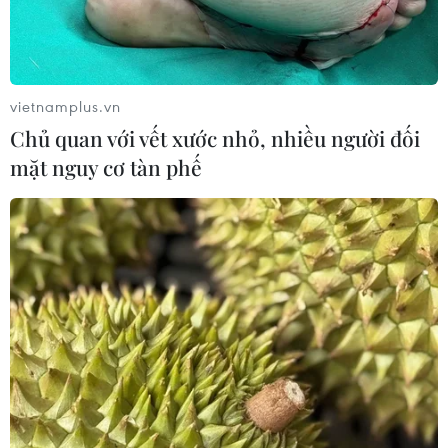
vietnamplus.vn
Chủ quan với vết xước nhỏ, nhiều người đối
mặt nguy cơ tàn phế
Xung đột Hamas-Israel: Ai Cập kêu gọi các bên
tuân thủ kế hoạch hòa bình Gaza
10/08/2026 04:22