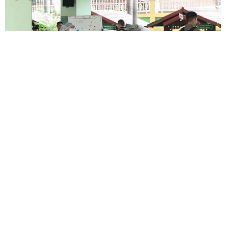
Mỹ dỡ bỏ lệnh trừng phạt đối với hãng hàng không
Iraq
06/08/2026 03:34
vietnamplus.vn
Chính phủ Thái Lan siết chặt kiểm soát sở
hữu súng
Iran và Oman đạt thỏa thuận về tuyến vận tải