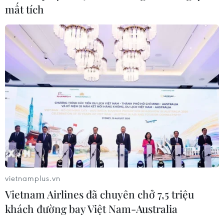
an ninh Eo biển Hormuz
mất tích
09/08/2026 23:25
Mỹ tạm dừng không kích Iran: Khoảng lặng mong
manh giữa sức ép và ngoại giao
09/08/2026 22:09
vietnamplus.vn
Vietnam Airlines đã chuyên chở 7,5 triệu
khách đường bay Việt Nam-Australia