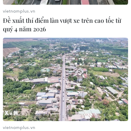
06/08/2026 22:56
vietnamplus.vn
Đề xuất thí điểm làn vượt xe trên cao tốc từ
quý 4 năm 2026
Iran và Oman thống nhất mở lại eo biển Hormuz
trong 60 ngày
06/08/2026 12:25
vietnamplus.vn