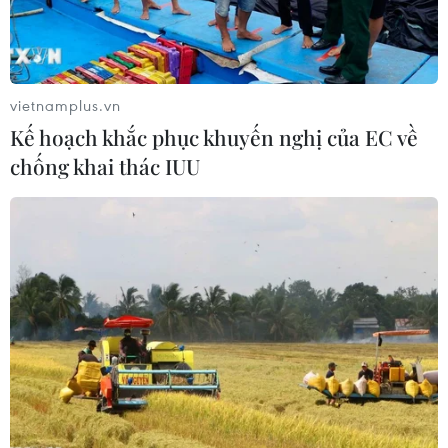
19/06/2017 22:46
Qatar tuyên bố nếu quốc gia này bị các quốc gia láng giềng Arab phong
tỏa thì sẽ không thể diễn ra một cuộc đàm phán nào.
vietnamplus.vn
Kế hoạch khắc phục khuyến nghị của EC về
chống khai thác IUU
Khủng hoảng vùng Vịnh làm bốc hơi 2 tỷ USD các
hợp đồng kinh tế
20/06/2017 03:19
Cuộc khủng hoảng ngoại giao vùng Vịnh đang khiến các hợp đồng trị giá ​2
tỷ được ký kết giữa Qatar và các quốc gia láng giềng đứng trước nguy cơ