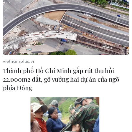
Iran ra điều kiện yêu cầu Mỹ rút quân, bồi thường
để mở lại eo biển Hormuz
09/08/2026 07:08
vietnamplus.vn
Thành phố Hồ Chí Minh gấp rút thu hồi
22.000m2 đất, gỡ vướng hai dự án cửa ngõ
phía Đông
Tổng thống Iran nhấn mạnh Tehran sẽ không bị ép
buộc phải đầu hàng
08/08/2026 11:51