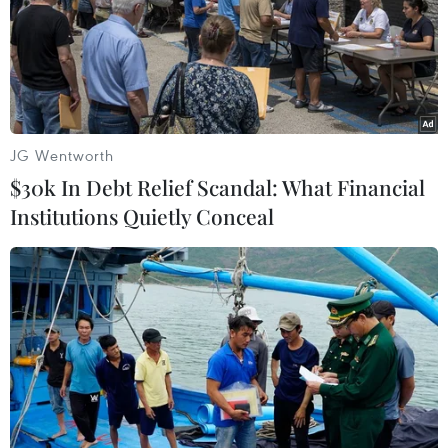
kéo dài nhiều năm
19/06/2017 12:03
Ngoại trưởng UAE nói rằng việc cô lập ngoại giao đối với Qatar có thể "kéo
dài nhiều năm," đồng thời cáo buộc quốc gia vùng Vịnh này "hỗ trợ các phần
tử thánh chiến."
JG Wentworth
$30k In Debt Relief Scandal: What Financial
Institutions Quietly Conceal
Qatar yêu cầu các nước láng giềng dỡ bỏ phong
tỏa nếu muốn đàm phán