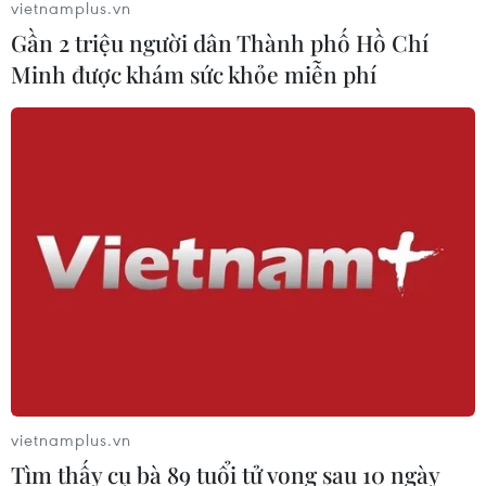
vietnamplus.vn
Gần 2 triệu người dân Thành phố Hồ Chí
Minh được khám sức khỏe miễn phí
Cựu Tư lệnh IRGC trở thành tân Thư ký Hội đồng
An ninh quốc gia Tối cao Iran
09/08/2026 23:50
vietnamplus.vn
Ủy ban Quốc hội Iran thông qua khung dự luật về
Tìm thấy cụ bà 89 tuổi tử vong sau 10 ngày