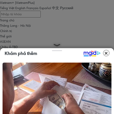
Vietnam+ (VietnamPlus)
Tiếng Việt
English
Français
Español
中文
Русский
Trang chủ
Thăng Long - Hà Nội
Chính trị
Thế giới
ASEAN
Châu Á-TBD
Trung Đông
Khám phá thêm
Châu Âu
Châu Mỹ
Châu Phi
Kinh tế
Kinh doanh
Tài chính
Tín dụng nông thôn
Chứng khoán
Bất động sản
Doanh nghiệp
Thông tin doanh nghiệp