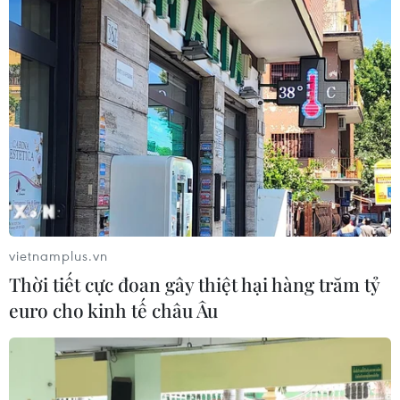
Từ hạt nhân đến eo biển Hormuz: Đòn bẩy chiến
lược mới của Iran
06/08/2026 04:36
vietnamplus.vn
Xung đột Hamas-Israel: Israel chưa chấp thuận kế
Thời tiết cực đoan gây thiệt hại hàng trăm tỷ
hoạch về Dải Gaza
euro cho kinh tế châu Âu
06/08/2026 03:45