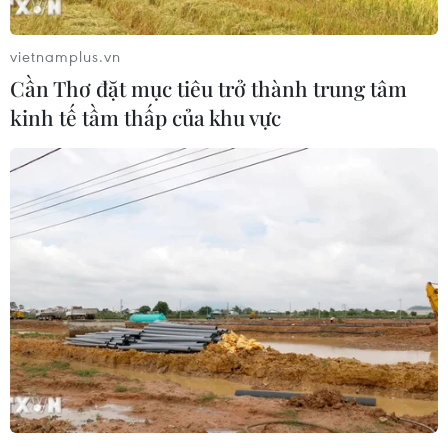
đổ vỡ.
vietnamplus.vn
Cần Thơ đặt mục tiêu trở thành trung tâm
kinh tế tầm thấp của khu vực
Qatar đang đứng trước nguy cơ bị tổn thất nặng nề
về kinh tế
20/06/2017 07:30
Giới phân tích nhận định việc các nước Vùng Vịnh và một vài quốc gia khác
phong tỏa Qatar cả về ngoại giao và kinh tế có thể sẽ gây những hậu quả
nặng nề đối với nền kinh tế Qatar.