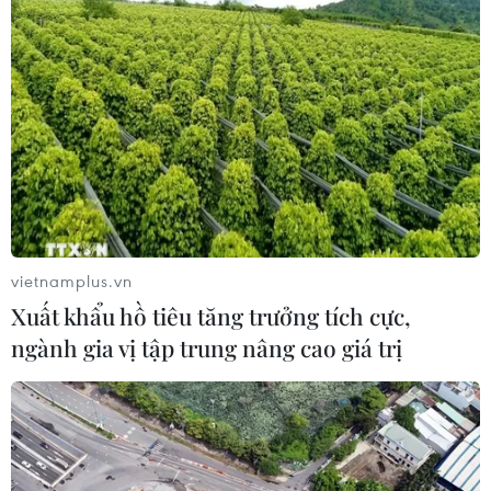
Xung đột tại Trung Đông: Israel bác kế hoạch giải
giáp Hamas tại Dải Gaza
vietnamplus.vn
09/08/2026 14:11
Xuất khẩu hồ tiêu tăng trưởng tích cực,
ngành gia vị tập trung nâng cao giá trị