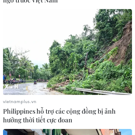
Iran và Oman đạt thỏa thuận về tuyến vận tải qua
eo biển Hormuz
06/08/2026 04:36
vietnamplus.vn
Philippines hỗ trợ các cộng đồng bị ảnh
hưởng thời tiết cực đoan