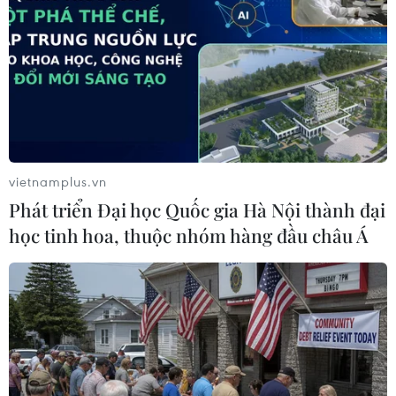
#thời sự
#thời sự hôm nay
#bản tin thời sự
#tội phạm
#truy nã
#tội phạm
hình sự
#hình sự
#công an
#vụ án
#phạm pháp
#pháp luật
#pháp đình
#xã hội
#an ninh xã hội
#chính trị
#VietnamPlus
#Vietnam
#Plus.
Mỹ
Qatar
Facebook
Twitter
Lưu bài viết
Copy link
Theo dõi VietnamPlus
Tin liên quan
vietnamplus.vn
Phát triển Đại học Quốc gia Hà Nội thành đại
học tinh hoa, thuộc nhóm hàng đầu châu Á
Ngoại trưởng UAE: Cô lập ngoại giao Qatar có thể