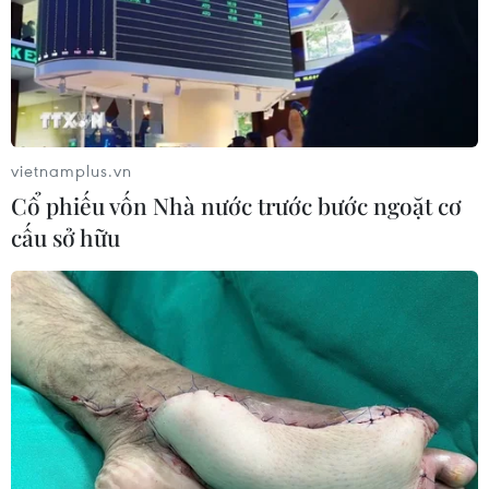
vietnamplus.vn
Cổ phiếu vốn Nhà nước trước bước ngoặt cơ
cấu sở hữu
Tin cùng chuyên mục