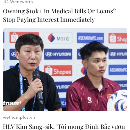
JG Wentworth
Owning $10k+ In Medical Bills Or Loans?
Stop Paying Interest Immediately
#Sa mạc Nevada
#Căn cứ quân sự Mỹ
#Khu 51
#CIA
Mỹ
vietnamplus.vn
Theo dõi VietnamPlus
HLV Kim Sang-sik: 'Tôi mong Đình Bắc vươn