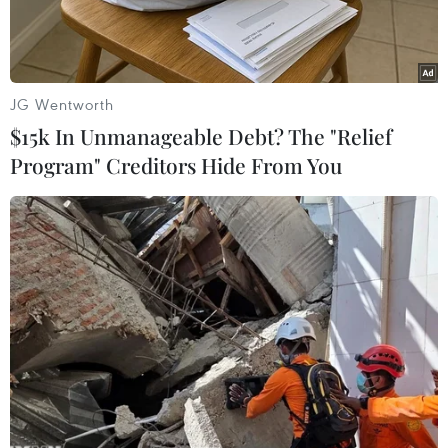
Cơ quan tình báo Trung ương Mỹ(CIA) đã lên
tiếng chính thức thừa nhận sự tồn tại căn cứ
quân sự tại khu sa mạcNevada dưới tên gọi là
Khu 51.
JG Wentworth
$15k In Unmanageable Debt? The "Relief
Căn cứ này từng được sử dụng trong thời kỳ
Program" Creditors Hide From You
Chiến tranh Lạnh để thử nghiệm cáclọai máy
bay do thám; trong đó có U-2, A-12 và D-21, ba
loại có khả năng bay rấtcao và xa.
Theo báo trên, mọi người trên thế giới đã được
nghe về Khu 51, được thànhlập vào thập niên
1950 theo lệnh của Tổng thống Mỹ khi đó là
Dwight Eisenhower,tuy nhiên đây là lần đầu
tiên căn cứ này được cơ quan chính phủ Mỹ
công nhận vàđưa ra công chúng quả là một điều