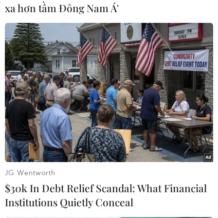
xa hơn tầm Đông Nam Á'
TIN CÙNG CHUYÊN MỤC
Canada áp dụng biện pháp tự vệ tạm
thời với tủ gỗ và tủ lavabo nhập khẩu
07/08/2026 14:52
Kinh tế Mỹ bất ngờ mất 23.000 việc
làm trong tháng 7
JG Wentworth
07/08/2026 13:57
$30k In Debt Relief Scandal: What Financial
Institutions Quietly Conceal