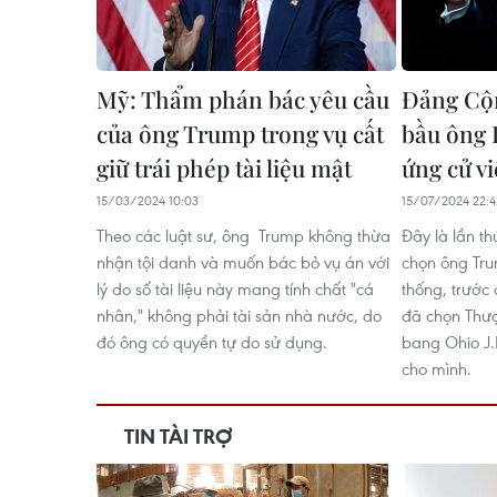
Mỹ: Thẩm phán bác yêu cầu
Đảng Cộn
của ông Trump trong vụ cất
bầu ông
giữ trái phép tài liệu mật
ứng cử v
15/03/2024 10:03
15/07/2024 22:4
Theo các luật sư, ông Trump không thừa
Đây là lần t
nhận tội danh và muốn bác bỏ vụ án với
chọn ông Tru
lý do số tài liệu này mang tính chất "cá
thống, trước
nhân," không phải tài sản nhà nước, do
đã chọn Thượ
đó ông có quyền tự do sử dụng.
bang Ohio J.
cho mình.