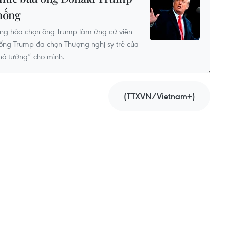
thống
Cộng hòa chọn ông Trump làm ứng cử viên
hống Trump đã chọn Thượng nghị sỹ trẻ của
hó tướng” cho mình.
(TTXVN/Vietnam+)