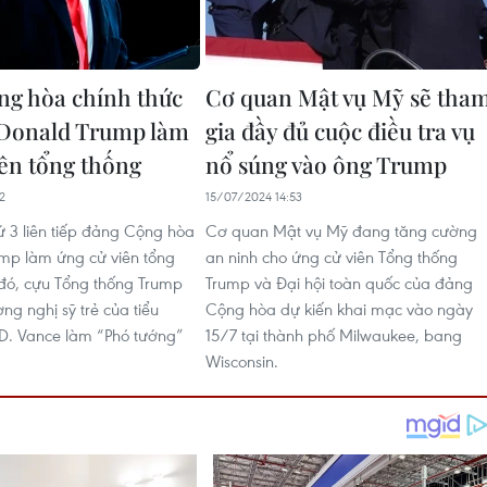
g hòa chính thức
Cơ quan Mật vụ Mỹ sẽ tha
 Donald Trump làm
gia đầy đủ cuộc điều tra vụ
iên tổng thống
nổ súng vào ông Trump
2
15/07/2024 14:53
hứ 3 liên tiếp đảng Cộng hòa
Cơ quan Mật vụ Mỹ đang tăng cường
mp làm ứng cử viên tổng
an ninh cho ứng cử viên Tổng thống
 đó, cựu Tổng thống Trump
Trump và Đại hội toàn quốc của đảng
ng nghị sỹ trẻ của tiểu
Cộng hòa dự kiến khai mạc vào ngày
D. Vance làm “Phó tướng”
15/7 tại thành phố Milwaukee, bang
Wisconsin.