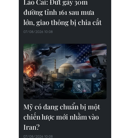
Lào Cai: Đứt gãy 30m
đường tỉnh 161 sau mưa
lớn, giao thông bị chia cắt
07/08/2026 10:08
Mỹ có đang chuẩn bị một
chiến lược mới nhằm vào
Iran?
07/08/2026 10:08