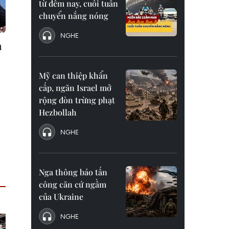
từ đêm nay, cuối tuần
chuyển nắng nóng
NGHE
m
Mỹ can thiệp khẩn
cấp, ngăn Israel mở
rộng đòn trừng phạt
Hezbollah
NGHE
Nga thông báo tấn
công căn cứ ngầm
của Ukraine
NGHE