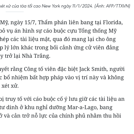
xét xử của tòa tối cao New York ngày 11/1/2024. (Ảnh: AFP/TTXVN)
Mỹ, ngày 15/7, Thẩm phán liên bang tại Florida,
bỏ vụ án hình sự cáo buộc cựu Tổng thống Mỹ
ép các tài liệu mật, qua đó mang lại cho ông
 lý lớn khác trong bối cảnh ứng cử viên đảng
 trở lại Nhà Trắng.
ết rằng Công tố viên đặc biệt Jack Smith, người
c bổ nhiệm bất hợp pháp vào vị trí này và không
 xét xử.
 truy tố với cáo buộc cố ý lưu giữ các tài liệu an
 tư dinh ở khu nghỉ dưỡng Mar-a-Lago, bang
sở và cản trở nỗ lực của chính phủ nhằm thu hồi