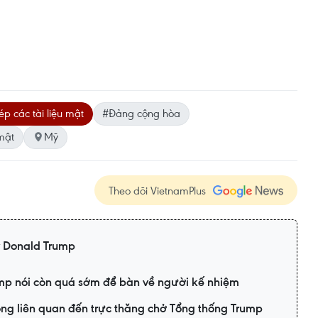
ép các tài liệu mật
#Đảng cộng hòa
 mật
Mỹ
Theo dõi VietnamPlus
 Donald Trump
mp nói còn quá sớm để bàn về người kế nhiệm
ông liên quan đến trực thăng chở Tổng thống Trump