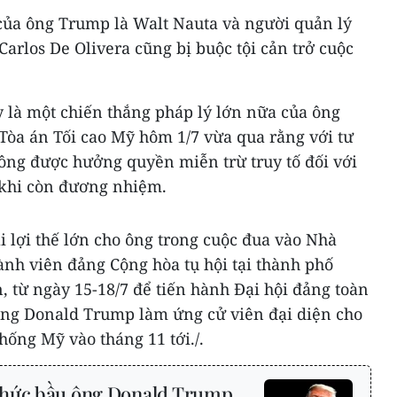
 của ông Trump là Walt Nauta và người quản lý
Carlos De Olivera cũng bị buộc tội cản trở cuộc
y là một chiến thắng pháp lý lớn nữa của ông
Tòa án Tối cao Mỹ hôm 1/7 vừa qua rằng với tư
 ông được hưởng quyền miễn trừ truy tố đối với
khi còn đương nhiệm.
 lợi thế lớn cho ông trong cuộc đua vào Nhà
ành viên đảng Cộng hòa tụ hội tại thành phố
 từ ngày 15-18/7 để tiến hành Đại hội đảng toàn
ông Donald Trump làm ứng cử viên đại diện cho
hống Mỹ vào tháng 11 tới./.
thức bầu ông Donald Trump