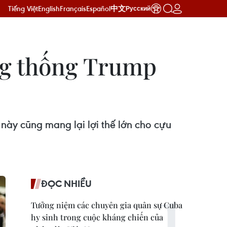
Tiếng Việt
English
Français
Español
中文
Русский
ng thống Trump
này cũng mang lại lợi thế lớn cho cựu
ĐỌC NHIỀU
Tưởng niệm các chuyên gia quân sự Cuba
hy sinh trong cuộc kháng chiến của