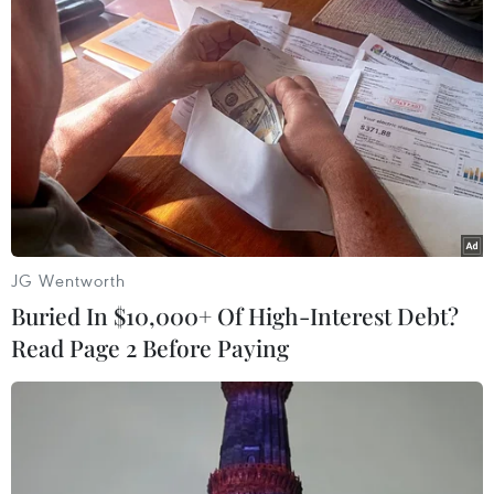
Hàn Quốc giải cứu tàu Triều Tiên chở tám
thuyền viên
26/06/2017 11:13
Lực lượng tuần duyên Hàn Quốc đã giải cứu một tàu
của Triều Tiên chở tám thuyền viên tại phía Nam vùng
biển Nhật Bản hồi tuần trước, và đang lên kế hoạch cho
hồi hương những thuyền viên này.
JG Wentworth
Buried In $10,000+ Of High-Interest Debt?
Read Page 2 Before Paying