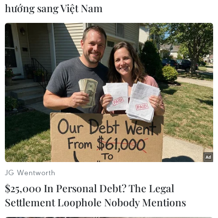
hướng sang Việt Nam
#thuyền viên triều tiên
#tàu cá triều tiên
#vùng lãnh hải
#đánh cá trái phép
#thuyền viên
Nga
JG Wentworth
$25,000 In Personal Debt? The Legal
Settlement Loophole Nobody Mentions
Theo dõi VietnamPlus