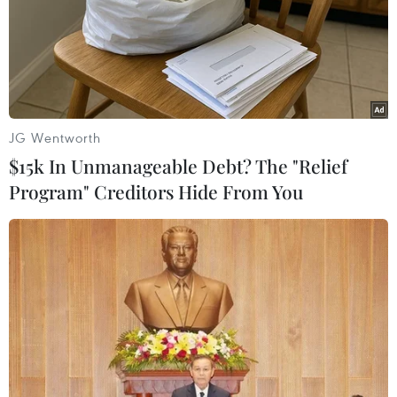
JG Wentworth
$15k In Unmanageable Debt? The "Relief
Program" Creditors Hide From You
Thủy thủ Triều Tiên tử vong sau khi bị
Nga bắt vì đánh cá bất hợp pháp
20/09/2019 10:55
Tàu tuần tra Nga đã phát hiện 2 chiếc tàu và 11 xuồng
máy của Triều Tiên đánh bắt cá bất hợp pháp tại vùng
biển nước này và bắt giữ chiếc tàu thứ nhất, trong khi
chiếc tàu thứ hai nổ súng tấn công.