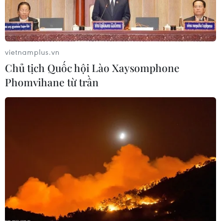
vietnamplus.vn
Chủ tịch Quốc hội Lào Xaysomphone
Phomvihane từ trần
Biên phòng Nga tiếp tục bắt giữ nhiều tàu
cá của Triều Tiên
27/09/2019 07:53
Các tàu trên đã được đưa tới cảng Nakhodka của Nga