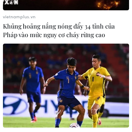
và lực lượng biên phòng đã tịch thu 30.000 con mực
cũng như các thiết bị đánh bắt trái phép.
vietnamplus.vn
Khủng hoảng nắng nóng đẩy 34 tỉnh của
Pháp vào mức nguy cơ cháy rừng cao
G-77 thông qua tuyên bố kêu gọi dỡ bỏ các
lệnh trừng phạt Triều Tiên