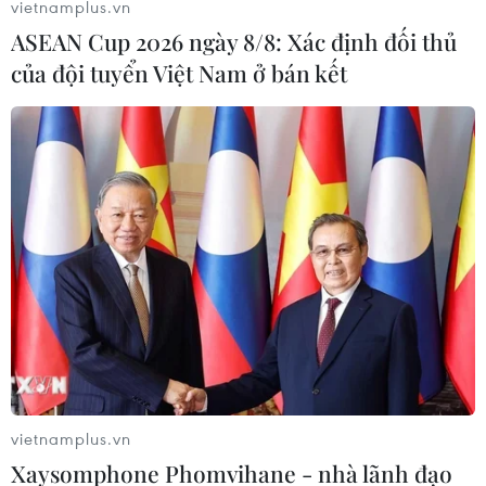
vietnamplus.vn
30/09/2019 02:34
ASEAN Cup 2026 ngày 8/8: Xác định đối thủ
Trong cuộc họp cấp bộ trưởng G-77 ở New York bên lề
của đội tuyển Việt Nam ở bán kết
phiên họp Đại hội đồng Liên hợp quốc, các nước thành
viên đã thông qua một tuyên bố kêu gọi ngay lập tức
dỡ bỏ các lệnh trừng phạt với Triều Tiên.
vietnamplus.vn
Xaysomphone Phomvihane - nhà lãnh đạo