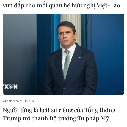
vun đắp cho mối quan hệ hữu nghị Việt-Lào
vietnamplus.vn
Người từng là luật sư riêng của Tổng thống
Trump trở thành Bộ trưởng Tư pháp Mỹ