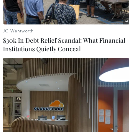
JG Wentworth
$30k In Debt Relief Scandal: What Financial
Institutions Quietly Conceal
Tàu cá Triều Tiên. (Nguồn: AP)
Ngày 30/9, tòa án thành phố Nakhodka của Nga
đã ra lệnh bắt giam thời hạn hai tháng đối với
10 thuyền viên Triều Tiên bị bắt trong tháng 9.
Trong hai phiên tòa, hai nhóm gồm 6 và 4
thuyền viên Triều Tiên đã bị cáo buộc tấn công