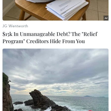
công.
JG Wentworth
$15k In Unmanageable Debt? The "Relief
Program" Creditors Hide From You
Hiện trường vụ tấn công nhà hát Crocus City Hall ở Moskva
(Nga), ngày 26/3/2024. (Ảnh: AFP/TTXVN)
Ngày 29/6, hãng tin TASS dẫn nguồn các tài liệu
điều tra cho biết những loại vũ khí được sử