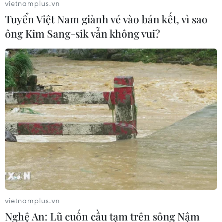
vietnamplus.vn
Tuyển Việt Nam giành vé vào bán kết, vì sao
ông Kim Sang-sik vẫn không vui?
Nga: Một nghi phạm vụ tấn công nhà hát
Crocus City Hall khai tên kẻ điều phối
08/04/2024 08:48
Một trong những nghi phạm vụ tấn công nhà hát Crocus
City Hall ở ngoại ô Moskva cho biết một người đàn ông
tên Saifullo đã liên lạc với họ, cam kết sẽ trả 1 triệu
ruble/người (10.984 USD/người).
vietnamplus.vn
Nghệ An: Lũ cuốn cầu tạm trên sông Nậm