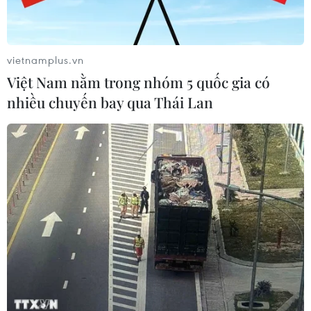
Đà Nẵng: Sóng cuốn 4 người tại Mũi
Nghê, 3 người mất tích
vietnamplus.vn
08/08/2026 06:02
Việt Nam nằm trong nhóm 5 quốc gia có
nhiều chuyến bay qua Thái Lan
Vượt lên di chứng chất độc da cam,
chàng trai Đồng Tháp tự tin làm chủ
cuộc đời
08/08/2026 06:00
Dắt chó đi dạo không đúng quy
định, bị phạt đến 2 triệu đồng?
08/08/2026 04:16