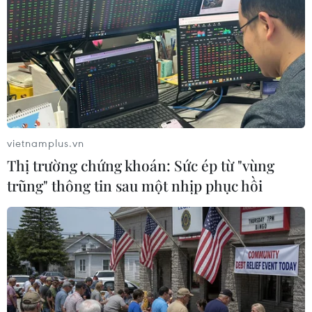
Cuộc chiến chống khủng bố
Hy Lạp bắt 3 nghi phạm đánh bom nhằm vào
chính khách đảng cầm quyền
Maroc ngăn chặn âm mưu tấn công khủng bố ở
nhiều địa điểm
Việt Nam kêu gọi tăng hợp tác quốc tế trong
chống khủng bố, bạo lực cực đoan
vietnamplus.vn
Thị trường chứng khoán: Sức ép từ "vùng
FBI chặn âm mưu tấn công sự kiện tại Nhà
Trắng
trũng" thông tin sau một nhịp phục hồi
Thái Lan tuyên án tử hình hai bị cáo trong vụ
đánh bom đền Erawan năm 2015