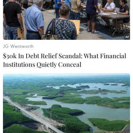
TIN LIÊN QUAN
JG Wentworth
$30k In Debt Relief Scandal: What Financial
Institutions Quietly Conceal
Nga bắt giữ hơn 20 nghi phạm liên quan
vụ tấn công nhà hát Crocus City Hall