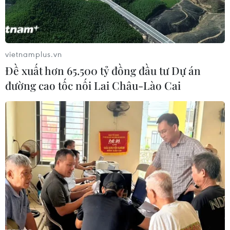
24/05/2024 13:49
An ninh Nga cho biết các công đoạn chuẩn bị, tài trợ,
tấn công, rút lui của những kẻ khủng bố được thực hiện
phối hợp qua Internet giữa các thành viên của IS-K, một
vietnamplus.vn
nhánh IS ở Afghanistan và Pakistan.
Đề xuất hơn 65.500 tỷ đồng đầu tư Dự án
đường cao tốc nối Lai Châu-Lào Cai