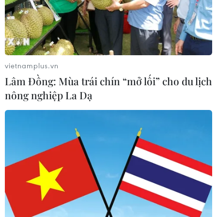
vietnamplus.vn
Lâm Đồng: Mùa trái chín “mở lối” cho du lịch
TIN CÙNG CHUYÊN MỤC
nông nghiệp La Dạ
Vùng 3 Hải quân cứu thành công 1
nạn nhân bị sóng cuốn tại Mũi Nghê
08/08/2026 08:43
Trung Quốc nâng mức ứng phó khẩn
cấp với bão Dolphin
08/08/2026 07:10