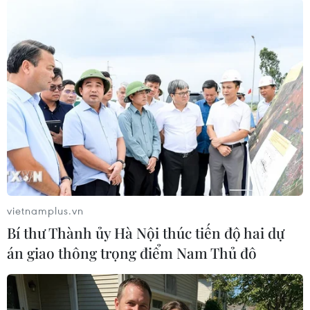
#Crocus City Hall
#tấn công nhà hát Crocus City Hall
#Tấn công khủng bố nhà hát ở Nga
#Tấn công khủng bố ở Nga
Nga
vietnamplus.vn
Theo dõi VietnamPlus
Bí thư Thành ủy Hà Nội thúc tiến độ hai dự
án giao thông trọng điểm Nam Thủ đô
VỤ TẤN CÔNG KHỦNG BỐ NHÀ HÁT CROCUS -
MOSKVA