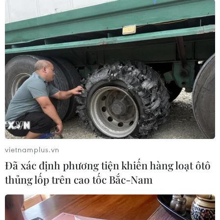
#Ebrahim Raisi
#tổng thống Iran
#trực thăng
Iran
Nga
vietnamplus.vn
Đã xác định phương tiện khiến hàng loạt ôtô
Theo dõi VietnamPlus
thủng lốp trên cao tốc Bắc-Nam