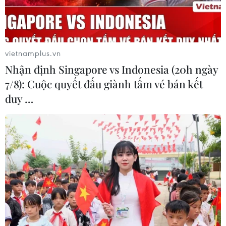
vietnamplus.vn
Nhận định Singapore vs Indonesia (20h ngày
Trực thăng chở Tổng thống
7/8): Cuộc quyết đấu giành tấm vé bán kết
Iran gặp nạn
duy …
20/05/2024 01:07
Trực thăng chở Tổng thống Iran gặp nạn khi đang bay
qua địa hình núi trong sương mù dày đặc khi vừa kết
thúc chuyến thăm Azerbaijan. (Ảnh: AFP/TTXVN)