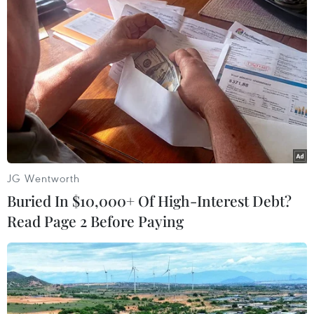
TIN LIÊN QUAN
JG Wentworth
Buried In $10,000+ Of High-Interest Debt?
Read Page 2 Before Paying
Cộng đồng quốc tế phản ứng về vụ trực
thăng chở Tổng thống Iran gặp nạn