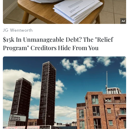
JG Wentworth
$15k In Unmanageable Debt? The "Relief
Program" Creditors Hide From You
Lực lượng cứu hộ được triển khai tới khu vực trực thăng chở
Tổng thống Ebrahim Raisi và phái đoàn gặp sự cố ở tỉnh Đông
Azerbaijan. (Ảnh: AFP/TTXVN)
Theo AFP, ngày 20/5, Nga thông báo nước này sẽ
cử một đội cứu hộ tới Iran hỗ trợ tìm kiếm một
trực thăng chở Tổng thống Ebrahim Raisi mất
tích tại sườn dốc của một ngọn núi có sương mù
bao phủ.