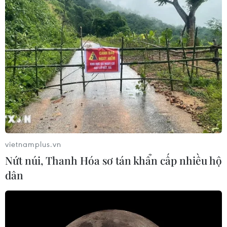
vietnamplus.vn
Nứt núi, Thanh Hóa sơ tán khẩn cấp nhiều hộ
dân