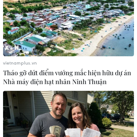
19/05/2024 22:57
Bộ Ngoại giao nhiều nước ra tuyên bố cho biết họ sẵn
sàng giúp đỡ Tehran tìm kiếm chiếc trực thăng chở Tổng
thống và Ngoại trưởng Iran gặp nạn, đồng thời cầu
mong các quan chức Iran bình an vô sự.
vietnamplus.vn
Tháo gỡ dứt điểm vướng mắc hiện hữu dự án
Nhà máy điện hạt nhân Ninh Thuận