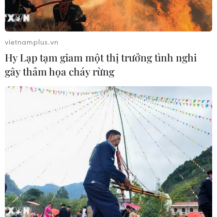
Iran và Oman đạt thỏa thuận về
tuyến vận tải qua eo biển Hormuz
06/08/2026 04:36
vietnamplus.vn
Hy Lạp tạm giam một thị trưởng tình nghi
gây thảm họa cháy rừng
Từ hạt nhân đến eo biển
Hormuz: Đòn bẩy chiến lược mới của
Iran
06/08/2026 04:36
Xung đột Hamas-Israel: Israel chưa
chấp thuận kế hoạch về Dải Gaza
06/08/2026 03:45
Mỹ dỡ bỏ lệnh trừng phạt đối với