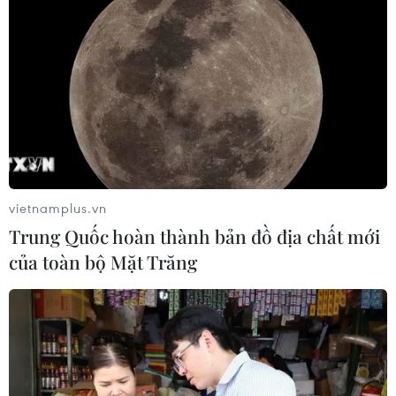
TIN CÙNG CHUYÊN MỤC
Mỹ có đang chuẩn bị một
chiến lược mới nhằm vào Iran?
vietnamplus.vn
07/08/2026 10:08
Trung Quốc hoàn thành bản đồ địa chất mới
của toàn bộ Mặt Trăng
Mỹ can thiệp khẩn cấp, ngăn
Israel mở rộng đòn trừng phạt
Hezbollah
07/08/2026 02:31