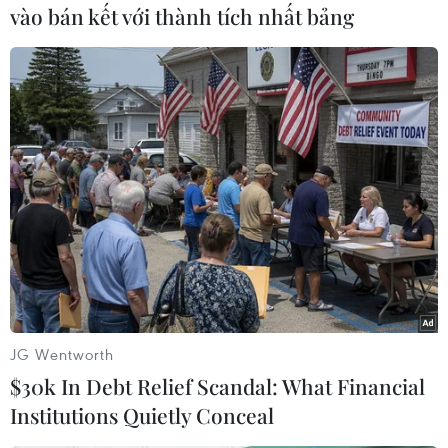
vào bán kết với thành tích nhất bảng
thống Iran gặp nạn: Liên
lạc được với phi hành
đoàn
Giới chức Iran đã liên lạc được với một thành viên
của phái đoàn tháp tùng Tổng thống Iran Ebrahim
Raisi và một trong những thành viên phi hành
đoàn trên chiếc trực thăng gặp nạn ở Đông
Azarbaijan.
(Vietnam+)
JG Wentworth
$30k In Debt Relief Scandal: What Financial
Institutions Quietly Conceal