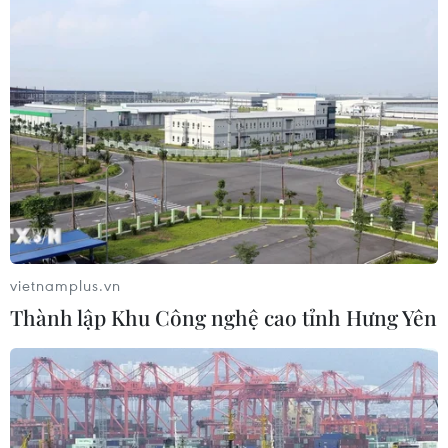
Israel và Hội đồng Hòa bình thảo
luận giải giáp vũ khí tại Gaza
04/08/2026 05:06
Iran đề xuất thành lập liên minh an
ninh giữa các nước Hồi giáo trong
khu vực
vietnamplus.vn
04/08/2026 03:21
Thành lập Khu Công nghệ cao tỉnh Hưng Yên
Iran ra điều kiện gì với Mỹ
trước khi mở lại Eo biển Hormuz?
03/08/2026 16:12