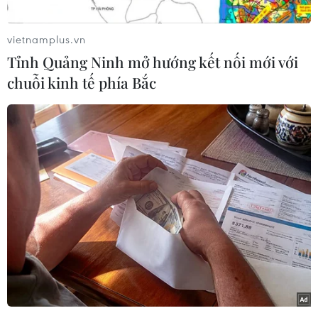
chi khoảng 20 nghìn tỷ Rúp (720 tỷ USD)cho
quốc phòng./.
vietnamplus.vn
Tỉnh Quảng Ninh mở hướng kết nối mới với
(Vietnam+)
chuỗi kinh tế phía Bắc