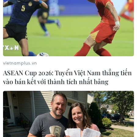
Theo dõi VietnamPlus
TIN LIÊN QUAN
vietnamplus.vn
ASEAN Cup 2026: Tuyển Việt Nam thẳng tiến
vào bán kết với thành tích nhất bảng