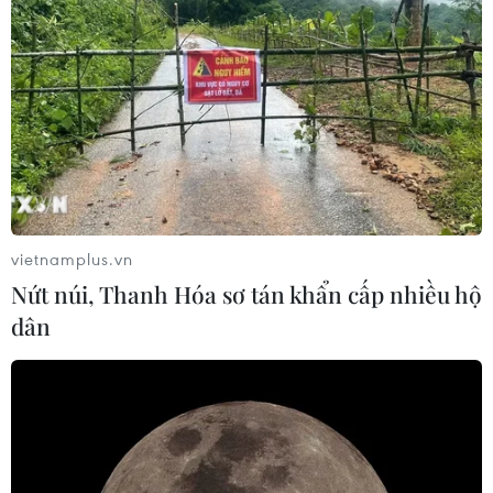
vietnamplus.vn
Nứt núi, Thanh Hóa sơ tán khẩn cấp nhiều hộ
dân