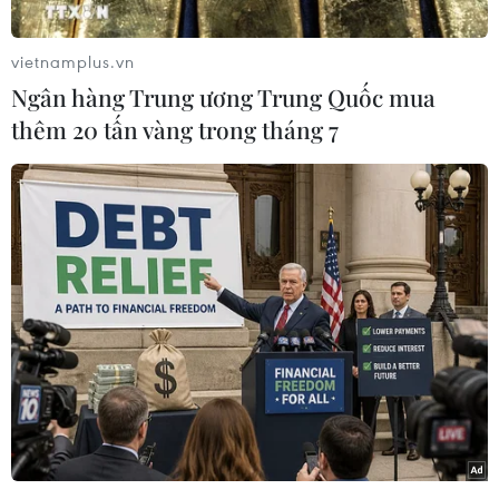
thuận hạt nhân Iran năm 2015, hay còn có tên
gọi chính thức là Kế hoạch Hành động chung
vietnamplus.vn
toàn diện (JCPOA).
Ngân hàng Trung ương Trung Quốc mua
Theo tuyên bố của Bộ Ngoại giao Nga, ngoại
thêm 20 tấn vàng trong tháng 7
trưởng hai nước đã tái khẳng định lập trường
chung là khôi phục thỏa thuận hạt nhân với
phiên bản cân bằng ban đầu, được Hội đồng
Bảo an Liên hợp quốc thông qua.
Hai bên cũng nhấn mạnh đây là biện pháp
đúng đắn duy nhất nhằm đảm bảo quyền và lợi
ích của tất cả các bên tham gia thỏa thuận hạt
nhân JCPOA.
[Nga kêu gọi Mỹ và Iran quay lại bàn đàm
phán về hạt nhân]