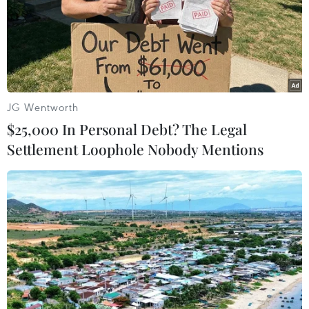
Iran và các cường quốc nối lại đàm phán
cứu vãn thỏa thuận JCPOA
09/12/2021 13:44
JG Wentworth
Các cuộc đàm phán cứu vãn thỏa thuận hạt nhân Iran
$25,000 In Personal Debt? The Legal
2015 chính thức được nối lại tại Vienna (Áo) vào ngày
Settlement Loophole Nobody Mentions
9/12 giữa các bên tham gia thỏa thuận, ngoại trừ Mỹ.