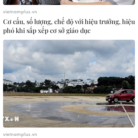
vietnamplus.vn
Cơ cấu, số lượng, chế độ với hiệu trưởng, hiệu
Làn sóng người Israel di cư ra nước
phó khi sắp xếp cơ sở giáo dục
ngoài vẫn ở mức kỷ lục
03/08/2026 11:32
Tín hiệu tích cực đối với tiến trình
phục hồi kinh tế của Syria
03/08/2026 07:22
Tổng thống Mỹ: Các bên đạt bước
tiến hướng tới chấm dứt xung đột với
Iran
vietnamplus.vn
03/08/2026 06:24