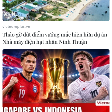
vietnamplus.vn
Tháo gỡ dứt điểm vướng mắc hiện hữu dự án
Iran khẳng định Tehran nghiêm túc trong
Nhà máy điện hạt nhân Ninh Thuận
đàm phán hạt nhân
11/12/2021 12:59
Tổng thống Ebrahim Raisi khẳng định Iran đã đưa ra
bản đề xuất cho các bên đàm phán và "nếu phía bên
kia cũng nghiêm túc về việc dỡ bỏ các lệnh trừng phạt,
chúng ta sẽ đạt được một thỏa thuận tốt."