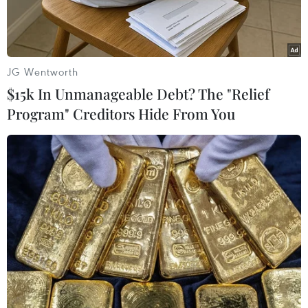
qua.
JG Wentworth
$15k In Unmanageable Debt? The "Relief
Program" Creditors Hide From You
Ngoại trưởng Nga Sergei Lavrov. (Ảnh: AFP/TTXVN)
Ngày 13/12, Ngoại trưởng Nga Sergei Lavrov và
người đồng cấp Iran Hossein Amir Abdollahian
đã có cuộc điện đàm nhằm thảo luận về thỏa