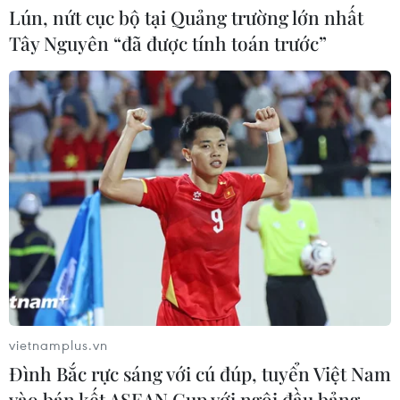
Lún, nứt cục bộ tại Quảng trường lớn nhất
Tây Nguyên “đã được tính toán trước”
Tổng thống Trump thông báo thời
điểm Mỹ nối lại đàm phán với Iran
03/08/2026 00:50
Iran và Oman sắp đạt thỏa thuận về
tuyến hàng hải mới tại eo biển
Hormuz
02/08/2026 22:47
Xem thêm
vietnamplus.vn
Đình Bắc rực sáng với cú đúp, tuyển Việt Nam
vào bán kết ASEAN Cup với ngôi đầu bảng