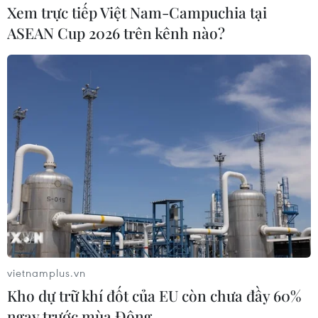
Theo quan chức Iran, những tiến triển tốt đẹp đạt được
Xem trực tiếp Việt Nam-Campuchia tại
có khả năng nhanh chóng mở đường cho những cuộc
ASEAN Cup 2026 trên kênh nào?
đàm phán nghiêm túc về việc khôi phục thỏa thuận hạt
nhân năm 2015.
vietnamplus.vn
Kho dự trữ khí đốt của EU còn chưa đầy 60%
ngay trước mùa Đông