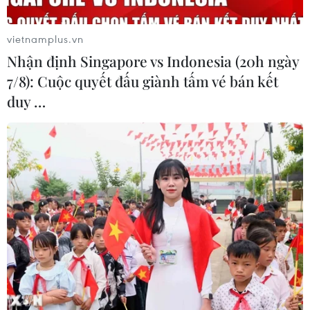
vietnamplus.vn
Nhận định Singapore vs Indonesia (20h ngày
7/8): Cuộc quyết đấu giành tấm vé bán kết
duy …
Iran chỉ chấp nhận thỏa thuận hạt nhân
đã ký với các nước năm 2015
12/12/2021 10:17
Quan chức Iran khẳng định Tehran nghiêm túc trong các
cuộc đàm phán hạt nhân và "nếu phía bên kia cũng
nghiêm túc về việc dỡ bỏ các lệnh trừng phạt, chúng ta
sẽ đạt được một thỏa thuận tốt."