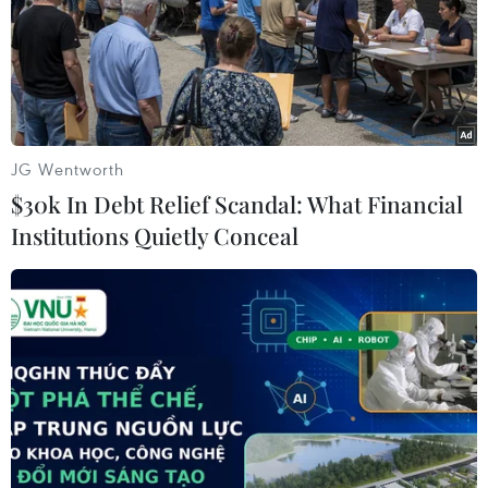
Liên bang Nga
12/05/2014 14:54
Một trong những thủ lĩnh của cuộc nổi loạn đòi ly khai
tại miền Đông Ukraine tuyên bố rằng việc gia nhập Liên
bang Nga sẽ có thể là "một bước đi đúng đắn."
JG Wentworth
$30k In Debt Relief Scandal: What Financial
Institutions Quietly Conceal