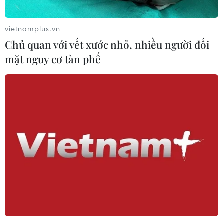
Vấn đề người di cư: Đức khôi phục cơ
vietnamplus.vn
chế trả người xin tị nạn về Italy
Chủ quan với vết xước nhỏ, nhiều người đối
09/08/2026 14:40
mặt nguy cơ tàn phế
Pháp cảnh giác nguy cơ thao túng
thông tin trước bầu cử tổng thống
năm 2027
09/08/2026 07:45
Mỹ đánh giá thỏa thuận hòa bình
Armenia-Azerbaijan và sáng kiến
TRIPP
09/08/2026 06:56