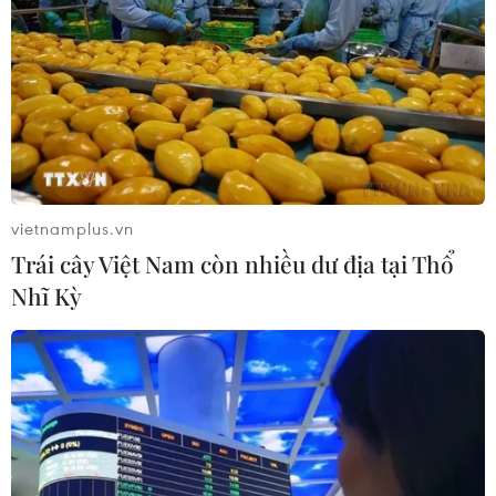
TIN CÙNG CHUYÊN MỤC
Tấn công gây nhiều thương vong tại
Nga và Ukraine
10/08/2026 10:29
vietnamplus.vn
Trái cây Việt Nam còn nhiều dư địa tại Thổ
Châu Âu sẽ chứng kiến nhật thực
Nhĩ Kỳ
toàn phần hiếm có vào ngày 12/8
10/08/2026 04:35
Phim Việt lần thứ tư ghi dấu ấn tại
chương trình chiếu phim mùa Hè ở
Berlin