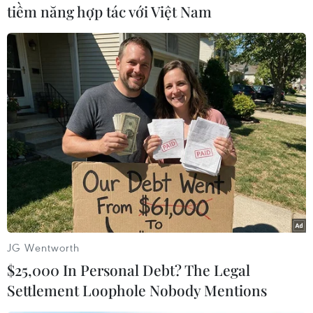
tiềm năng hợp tác với Việt Nam
#Ukraine
#OSCE
#Lugansk
#Valery Bolotov
#Ly khai
#Lực lượng tự vệ
#Khủng hoảng
#Lộ trình
#Chiến dịch quân sự
#Ám sát
Nga
Ukraine
Theo dõi VietnamPlus
JG Wentworth
$25,000 In Personal Debt? The Legal
TIN LIÊN QUAN
Settlement Loophole Nobody Mentions