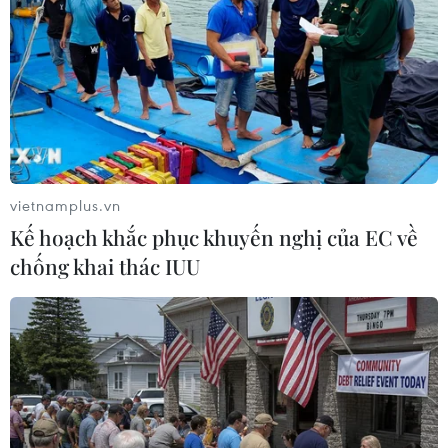
Mỹ cho rằng cuộc bỏ phiếu do các thành phần ly khai
tổ chức là nhằm chia rẽ Ukraine trong khi EU coi sự kiện
này là bất hợp pháp và không đáng tin cậy.
vietnamplus.vn
Kế hoạch khắc phục khuyến nghị của EC về
chống khai thác IUU
Phe ly khai tại Donetsk muốn gia nhập