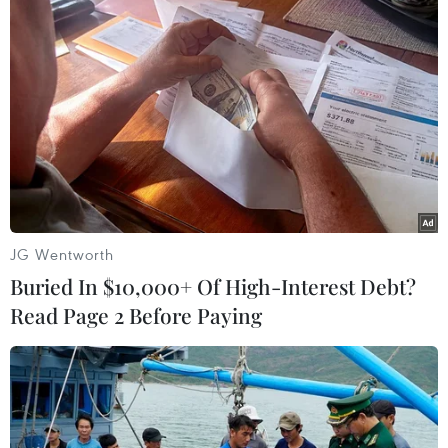
JG Wentworth
Buried In $10,000+ Of High-Interest Debt?
Read Page 2 Before Paying
Mỹ, EU không công nhận trưng cầu dân ý
ở miền Đông Ukraine
12/05/2014 22:40