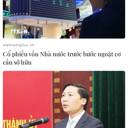
10/08/2026 02:28
Pháp bắt giữ 4 nghi phạm trộm đồng
hồ đắt tiền của du khách tại Saint-
Tropez
vietnamplus.vn
10/08/2026 01:09
Cổ phiếu vốn Nhà nước trước bước ngoặt cơ
cấu sở hữu
Đan Mạch: Xả súng tại Holbaek,
nhiều người bị thương
10/08/2026 01:04
Xuất khẩu của Đức sang Trung Quốc
giảm mạnh
09/08/2026 22:05