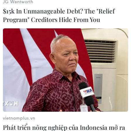
JG Wentworth
rõ danh tính bắn vào xe của ông.
$15k In Unmanageable Debt? The "Relief
Người phát ngôn của lực lượng ly khai Vasily
Program" Creditors Hide From You
Nikitin nói: "Ông ấy đã bị mất nhiều máu, song
không nguy hiểm đến tính mạng"./.
(Vietnam+)
vietnamplus.vn
Phát triển nông nghiệp của Indonesia mở ra