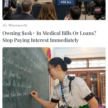
JG Wentworth
Owning $10k+ In Medical Bills Or Loans?
Stop Paying Interest Immediately
Tổng thống Nga Putin (phải) thảo luận với Chủ tịch OSCE, Tổng
thống Thụy Sĩ Didier Burkhalter về cách thức giải quyết khủng
hoảng Ukraine. (Ảnh: AFP/TTXVN)
Theo AFP, ngày 13/5, Nga cho biết nước này
mong muốn lực lượng ly khai tuân thủ lộ trình
của Tổ chức An ninh và Hợp tác châu Âu (OSCE)