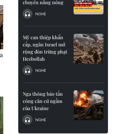
chuyển nắng nóng
NGHE
Mỹ can thiệp khẩn
cấp, ngăn Israel mở
rộng đòn trừng phạt
Hezbollah
NGHE
Nga thông báo tấn
công căn cứ ngầm
của Ukraine
NGHE