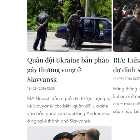
Quân đội Ukraine bắn pháo
RIA: Luh
gây thương vong ở
dự định 
Slavyansk
12/05/2014 13:17
Hãng thông t
12/05/2014 13:35
Luhansk ở mi
RIA Novosti dẫn nguồn tin từ lực lượng tự
chức một cuộ
vệ Slavyansk cho biết, quân đội Ukraine
sáp nhập Li
vừa bắn pháo vào ngôi làng Andreevska
ở ngoại ô thành phố Slavyansk.