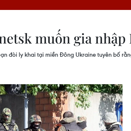
Donetsk muốn gia nhập
oạn đòi ly khai tại miền Đông Ukraine tuyên bố rằ