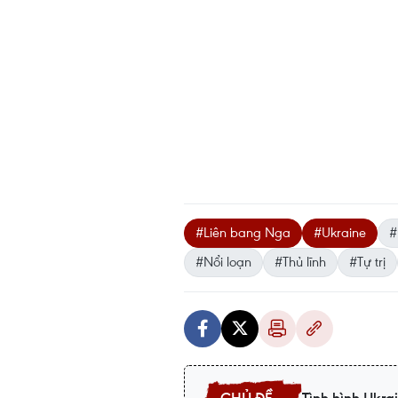
#Liên bang Nga
#Ukraine
#
#Nổi loạn
#Thủ lĩnh
#Tự trị