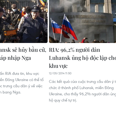
ansk sẽ hủy bầu cử,
RIA: 96,2% người dân
sáp nhập Nga
Luhansk ủng hộ độc lập ch
khu vực
ấn RIA đưa tin, khu vực
12/05/2014 11:50
ền Đông Ukraine có thể tổ
Các kết quả của cuộc trưng cầu dân ý 
c trưng cầu dân ý về việc
chức ở thành phố Luhansk, miền Đông
ên bang Nga.
Ukraine, cho thấy 96,2% người dân ủn
hộ quy chế tự trị.