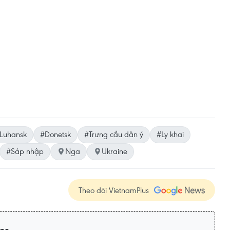
Luhansk
#Donetsk
#Trưng cầu dân ý
#Ly khai
#Sáp nhập
Nga
Ukraine
Theo dõi VietnamPlus