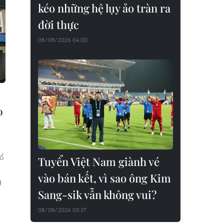
kéo những hệ lụy ảo tràn ra
đời thực
08/08/2026 04:00
o
tổ
Tuyển Việt Nam giành vé
vào bán kết, vì sao ông Kim
g
Sang-sik vẫn không vui?
08/08/2026 03:37