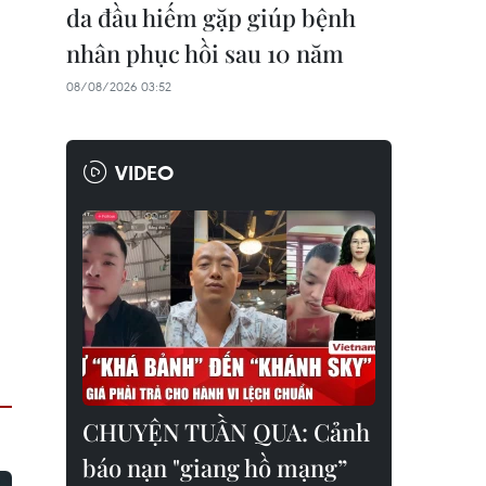
da đầu hiếm gặp giúp bệnh
nhân phục hồi sau 10 năm
08/08/2026 03:52
VIDEO
CHUYỆN TUẦN QUA: Cảnh
báo nạn "giang hồ mạng”