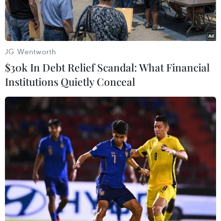
JG Wentworth
$30k In Debt Relief Scandal: What Financial
Institutions Quietly Conceal
Tổng thống Syria Bashar al-Assad. (Nguồn: Reuters/TTXVN)
Ngày 11/4, Phó Chủ tịch Ủy ban đối ngoại Duma
quốc gia (Hạ viện) Nga Aleksey Chepa đã bác bỏ
thông tin trên truyền thông cho rằng Tổng thống
Syria Bashar al-Assad cùng với gia đình đã bỏ
chạy sang Iran để tránh cuộc dội bom mà Mỹ đe