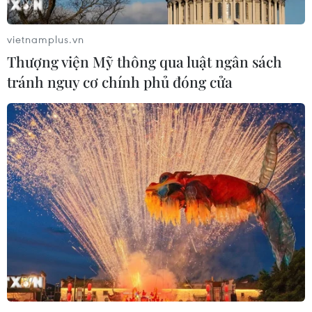
vietnamplus.vn
Thượng viện Mỹ thông qua luật ngân sách
tránh nguy cơ chính phủ đóng cửa
Mỹ, Anh nhất trí không cho phép sử dụng
vũ khí hóa học tại Syria
10/04/2018 23:48
Tổng thống Mỹ Donald Trump điện đàm với Thủ tướng
Anh Theresa May nhằm tham vấn việc đưa ra phản ứng
của Mỹ đối với Syria liên quan đến vụ tấn công được
cho là sử dụng khí độc xảy ở thị trấn Douma.