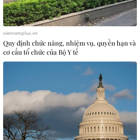
vietnamplus.vn
Quy định chức năng, nhiệm vụ, quyền hạn và
Iran lên tiếng cảnh báo Israel sau vụ
cơ cấu tổ chức của Bộ Y tế
không kích tại Syria
10/04/2018 14:48
Ông Ali Akbar Velayati đã mô tả vụ tấn công nhằm vào
căn cứ không quân T-4 của Syria là "tội ác của Israel,"
đồng thời nhấn mạnh Tel Aviv sẽ phải chịu hậu quả từ
hành động này.