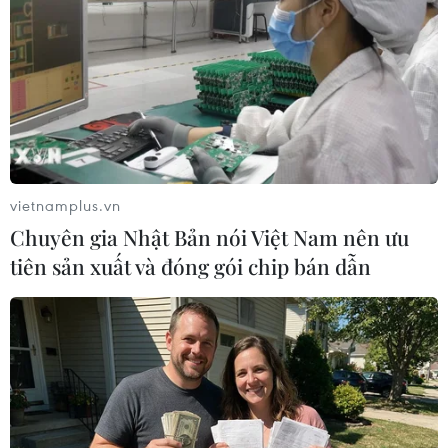
09/04/2018 22:47
Điện đàm với Thủ tướng Đức Angela Merkel, Tổng thống
Nga Vladimir Putin đã cảnh báo về sự suy đoán và
"khiêu khích" xung quanh vụ tấn công bị tình nghi sử
dụng vũ khí hóa học tại khu vực Douma.
vietnamplus.vn
Chuyên gia Nhật Bản nói Việt Nam nên ưu
tiên sản xuất và đóng gói chip bán dẫn