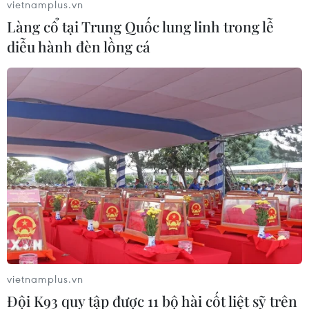
vietnamplus.vn
Làng cổ tại Trung Quốc lung linh trong lễ
diễu hành đèn lồng cá
Châu Âu cảnh báo về khả năng Syria bị tấn
công trong 72 giờ tới
vietnamplus.vn
11/04/2018 03:17
Đội K93 quy tập được 11 bộ hài cốt liệt sỹ trên