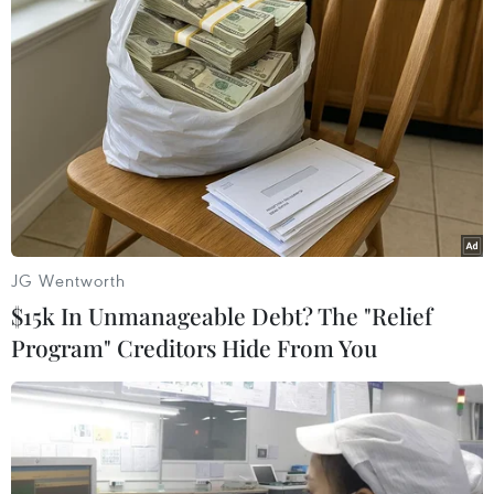
TIN LIÊN QUAN
JG Wentworth
$15k In Unmanageable Debt? The "Relief
Program" Creditors Hide From You
Ông Putin cảnh báo "sự khiêu khích" trong
vụ tấn công hóa học ở Syria