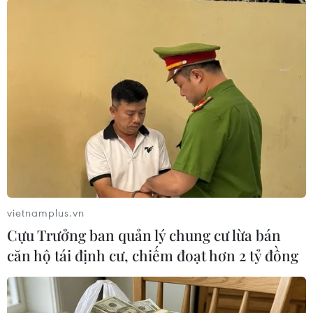
#Tin tức 24h
#Tin tức mới nhất trong ngày
#Tin tức thời sự
#Tin tức hot
#tin tức an ninh
#An ninh
#Thời sự
#Thời sự hôm nay
#Bản tin thời sự
#Tội phạm
#Truy nã
#Tội phạm hình sự
#Hình sự
#Công an
#Vụ án
#Phạm pháp
#Pháp luật
#Pháp đình
#Xã hội
#An ninh xã hội
#Chính trị
#VietnamPlus
#Vietnam
#Plus
Syria
vietnamplus.vn
Cựu Trưởng ban quản lý chung cư lừa bán
Theo dõi VietnamPlus
căn hộ tái định cư, chiếm đoạt hơn 2 tỷ đồng