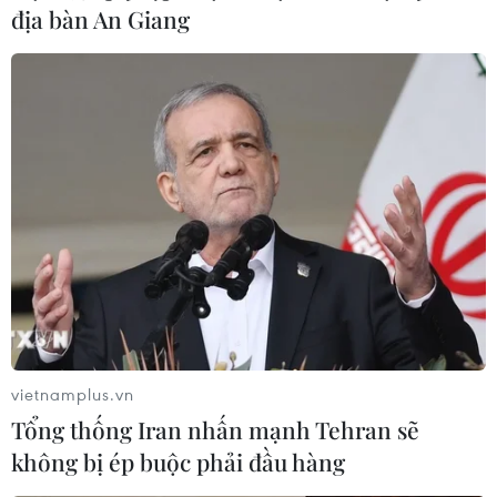
Eurocontrol, cơ quan kiểm soát không lưu của EU, cảnh
địa bàn An Giang
báo các hãng hàng không phải thận trọng ở Đông Địa
Trung Hải do có khả năng xảy ra các vụ không kích
Syria trong 72 giờ tới.
vietnamplus.vn
Tổng thống Iran nhấn mạnh Tehran sẽ
không bị ép buộc phải đầu hàng