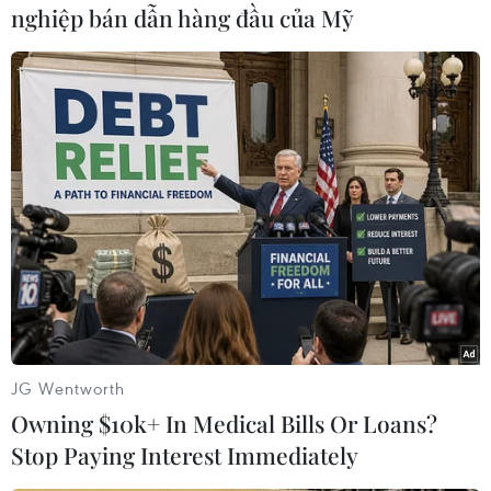
nghiệp bán dẫn hàng đầu của Mỹ
(Vietnam+)
JG Wentworth
Owning $10k+ In Medical Bills Or Loans?
#Ti vi
#Tổng thống Syria Bashar al-Assad
Stop Paying Interest Immediately
#Tấn công quân sự
#Damascus
#Tin giả
#Fake News
#Tin tức
#Tin tức mới nhất