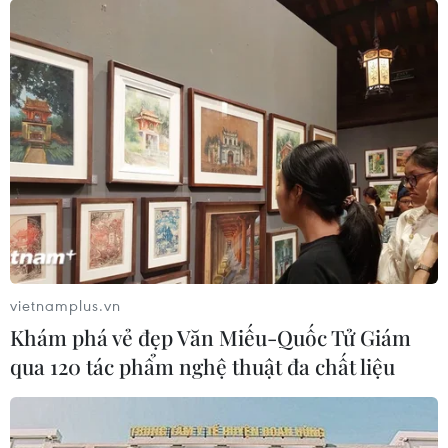
vietnamplus.vn
Khám phá vẻ đẹp Văn Miếu-Quốc Tử Giám
qua 120 tác phẩm nghệ thuật đa chất liệu