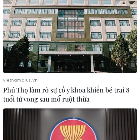
vietnamplus.vn
Phú Thọ làm rõ sự cố y khoa khiến bé trai 8
tuổi tử vong sau mổ ruột thừa