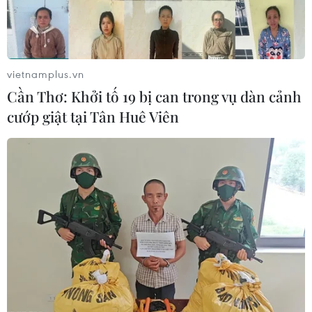
vietnamplus.vn
Cần Thơ: Khởi tố 19 bị can trong vụ dàn cảnh
cướp giật tại Tân Huê Viên
TIN CÙNG CHUYÊN MỤC
Tổng thống Iran nhấn mạnh Tehran