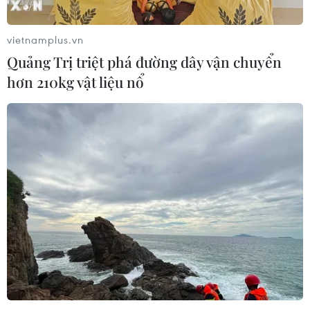
sẽ không bị ép buộc phải đầu hàng
08/08/2026 11:51
vietnamplus.vn
Quảng Trị triệt phá đường dây vận chuyển
hơn 210kg vật liệu nổ
Mỹ có đang chuẩn bị một
chiến lược mới nhằm vào Iran?
07/08/2026 10:08
Mỹ can thiệp khẩn cấp, ngăn
Israel mở rộng đòn trừng phạt
Hezbollah
07/08/2026 02:31
Syria: Nổ xe buýt gần thủ đô
Damascus khiến 2 người chết và 13