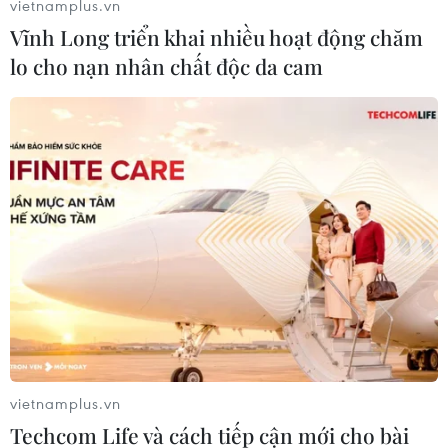
vietnamplus.vn
Vĩnh Long triển khai nhiều hoạt động chăm
(Vietnam+)
lo cho nạn nhân chất độc da cam
#Quân đội Nga
#Đông Bắc Syria
#Viện trợ nhân đạo
vietnamplus.vn
Techcom Life và cách tiếp cận mới cho bài
#Thảm họa nhân đạo
Nga
Syria