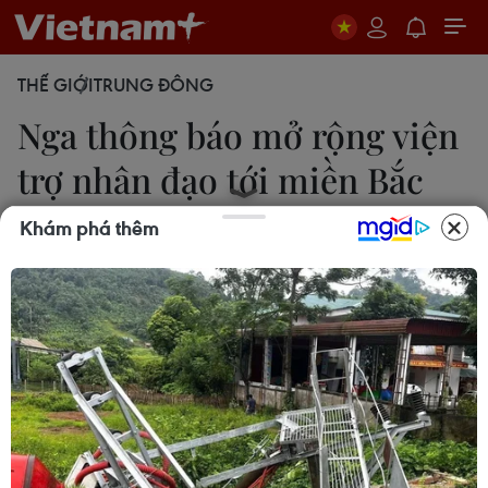
THẾ GIỚI
TRUNG ĐÔNG
Nga thông báo mở rộng viện
trợ nhân đạo tới miền Bắc
Syria
Khám phá thêm
19/11/2019 11:47
Quân đội Nga đã lập 3 chốt mới để phục vụ cho
hoạt động vận chuyển hàng nhân đạo ở khu vực
đang trên bờ vực thảm họa nhân đạo này.