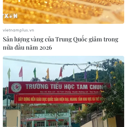
18/11/2019 10:11
Trong những ngày qua, Nga và Syria vẫn tiến hành
không kích tại nhiều khu vực ở tỉnh Idlib, nơi được cho
là cứ điểm của các lực lượng đối lập với chính phủ.
vietnamplus.vn
Sản lượng vàng của Trung Quốc giảm trong
nửa đầu năm 2026