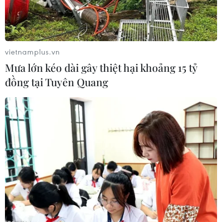
vietnamplus.vn
Mưa lớn kéo dài gây thiệt hại khoảng 15 tỷ
đồng tại Tuyên Quang
Người dân sơ tán khỏi các khu vực chiến sự ở Idlib, Syria.
(Nguồn: AFP/TTXVN)
TASS đưa tin Trung tâm Hòa giải các bên đối lập
tại Syria của Nga ngày 19/11 thông báo đã
chuyển hàng viện trợ nhân đạo tới khu định cư
Qamishli thuộc Đông Bắc Syria.
Phát biểu với báo giới, một nhân viên thuộc