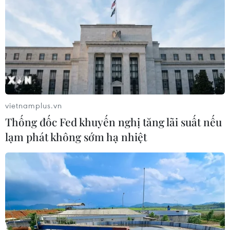
vietnamplus.vn
Thống đốc Fed khuyến nghị tăng lãi suất nếu
lạm phát không sớm hạ nhiệt
Đánh bom xe tại miền Bắc Syria, khiến 14
người thiệt mạng
16/11/2019 13:56
Theo SOHR, vụ việc xảy ra khi chiếc xe gài bom đã
đâm vào một trạm xe buýt tại thị trấn Al-Bab đang nằm