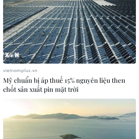
vietnamplus.vn
Mỹ chuẩn bị áp thuế 15% nguyên liệu then
chốt sản xuất pin mặt trời