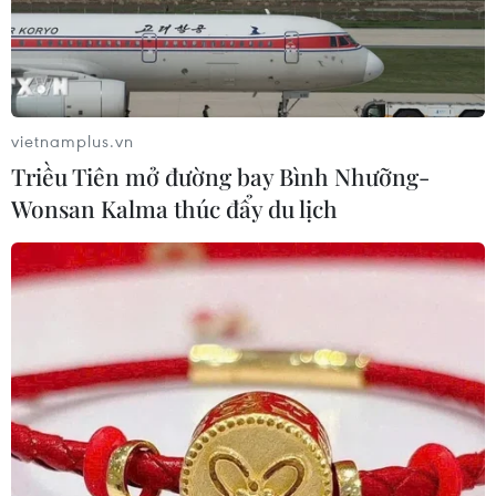
TIN CÙNG CHUYÊN MỤC
Xung đột Hamas-Israel: Israel chưa
chấp thuận kế hoạch về Dải Gaza
vietnamplus.vn
06/08/2026 03:45
Triều Tiên mở đường bay Bình Nhưỡng-
Wonsan Kalma thúc đẩy du lịch
Mỹ dỡ bỏ lệnh trừng phạt đối với
hãng hàng không Iraq
06/08/2026 03:34
Iran và Oman đạt thỏa thuận về
tuyến vận tải thương mại qua eo biển
Hormuz
05/08/2026 22:43