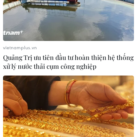
dưới sự kiểm soát của Thổ Nhĩ Kỳ.
vietnamplus.vn
Quảng Trị ưu tiên đầu tư hoàn thiện hệ thống
xử lý nước thải cụm công nghiệp
Syria: Cận cảnh các vụ không kích
ở tỉnh Idlib