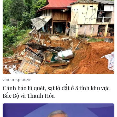
Syria: Cận cảnh các vụ không kích
liên tục ở tỉnh Idlib
15/11/2019 23:33
Trong những ngày qua ở tỉnh Idlib (Syria), hàng loạt vụ
không kích đã diễn ra liên tục nhằm vào các khu vực
được cho là cứ điểm của lực lượng đối lập với chính
vietnamplus.vn
phủ Syria.
Cảnh báo lũ quét, sạt lở đất ở 8 tỉnh khu vực
Bắc Bộ và Thanh Hóa