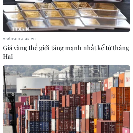
Ai Cập chuẩn bị tổ chức họp 4 bên về
thực thi lệnh ngừng bắn ở Gaza
vietnamplus.vn
02/08/2026 00:22
Giá vàng thế giới tăng mạnh nhất kể từ tháng
Hai
Iran cảnh báo các nước hỗ trợ Mỹ có
thể bị cuốn vào xung đột
01/08/2026 14:14
Xung đột Hamas-Israel: Phản ứng
quốc tế về lộ trình hòa bình 15 điểm ở
Dải Gaza