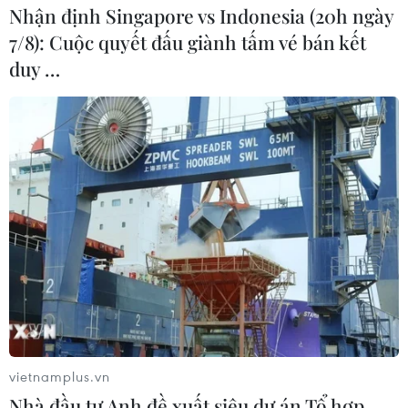
Nhận định Singapore vs Indonesia (20h ngày
7/8): Cuộc quyết đấu giành tấm vé bán kết
duy …
vietnamplus.vn
Nhà đầu tư Anh đề xuất siêu dự án Tổ hợp