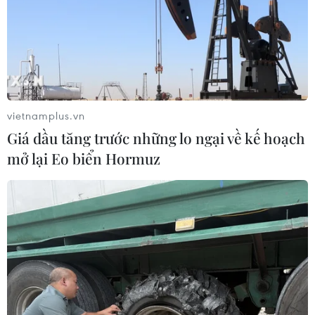
Tây Ban Nha: 100 người thiệt mạng
trong vụ vượt biển ồ ạt vào Ceuta
06/08/2026 16:03
vietnamplus.vn
Giá dầu tăng trước những lo ngại về kế hoạch
Đức tuyên án chung thân đối tượng
mở lại Eo biển Hormuz
gây vụ lao xe vào đám đông ở
Munich
06/08/2026 15:57
Nga thúc đẩy đa dạng hóa tuyến vận
tải kết nối châu Á qua Ấn Độ Dương
06/08/2026 15:34