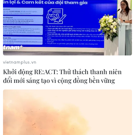
Ukraine tại Eo biển Kerch
26/11/2018 14:36
Ngày 26/11, Ủy viên Nhân quyền Nga Tatyana
Moskalkova cho biết lực lượng biên phòng nước này đã
bắt giữ 24 thủy thủ Ukraine ở Eo biển Kerch.
vietnamplus.vn
Khởi động RE:ACT: Thử thách thanh niên
đổi mới sáng tạo vì cộng đồng bền vững