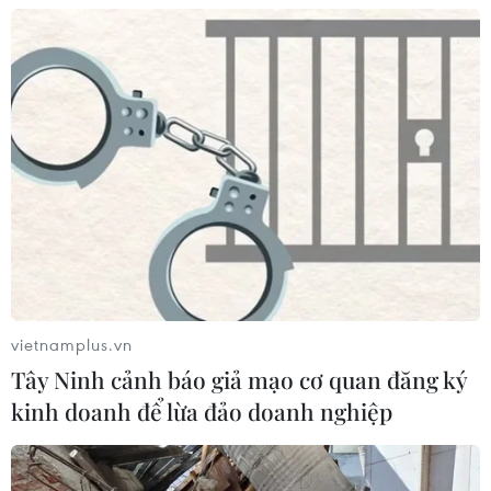
ninh biên giới sau khủng hoảng
Ceuta
05/08/2026 00:37
Nga và Ukraine tiếp tục tấn
công qua lại, thương vong không
ngừng gia tăng
04/08/2026 15:54
Pháp ghi nhận tháng 7 nóng nhất
trong lịch sử
vietnamplus.vn
04/08/2026 15:17
Tây Ninh cảnh báo giả mạo cơ quan đăng ký
kinh doanh để lừa đảo doanh nghiệp
Tây Ban Nha phát trực tiếp nhật thực
toàn phần từ độ cao 9.000 m