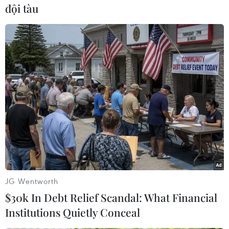
đội tàu
#Thiết bị an ninh
#Căng thẳng ở Ukraine
#Donbass
#Vũ khí hóa học
#Miền Đông Ukraine
#tin tức
#tin tức mới nhất
#tin tức 24h
#tin tức mới nhất trong ngày
#tin tức thời sự
#tin tức hot
Nga
Ukraine
Theo dõi VietnamPlus
JG Wentworth
$30k In Debt Relief Scandal: What Financial
Institutions Quietly Conceal
TIN LIÊN QUAN