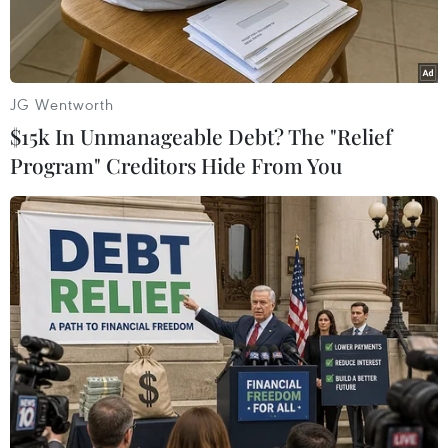
JG Wentworth
$15k In Unmanageable Debt? The "Relief
Program" Creditors Hide From You
Ảnh minh họa. (Nguồn: InformNapalm)
Ngày 26/11, đại diện thường trực của Nga tại Tổ
chức An ninh và Hợp tác châu Âu (OSCE)
Aleksandr Lukashevich cho biết Lực lượng vũ
trang Ukraine đang chuẩn bị tiến hành vụ
khiêu khích bằng vũ khí hóa học tại Donbass.
Hãng tin Ria Novosti dẫn lời ông Lukashevich