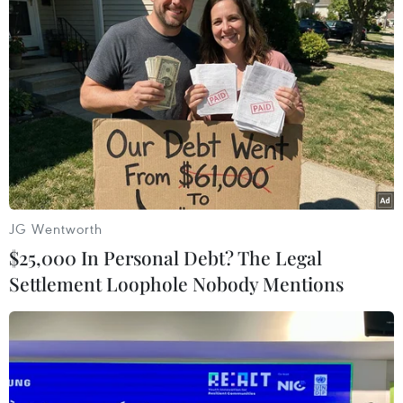
khích vụ đụng độ ở Eo biển Kerch gần bán đảo Crimea
một ngày trước đó, nhằm tạo ra cái cớ để Moskva hứng
chịu đòn trừng phạt mới.
JG Wentworth
$25,000 In Personal Debt? The Legal
Settlement Loophole Nobody Mentions
Biên phòng Nga bắt giữ 24 thủy thủ