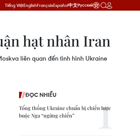
Tiếng Việt
English
Français
Español
中文
Русский
uận hạt nhân Iran
skva liên quan đến tình hình Ukraine
ĐỌC NHIỀU
Tổng thống Ukraine chuẩn bị chiến lược
buộc Nga “ngừng chiến”