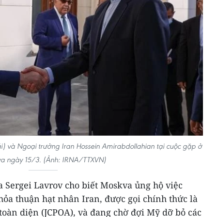
i) và Ngoại trưởng Iran Hossein Amirabdollahian tại cuộc gặp ở
a ngày 15/3. (Ảnh: IRNA/TTXVN)
a Sergei Lavrov cho biết Moskva ủng hộ việc
hỏa thuận hạt nhân Iran, được gọi chính thức là
oàn diện (JCPOA), và đang chờ đợi Mỹ dỡ bỏ các