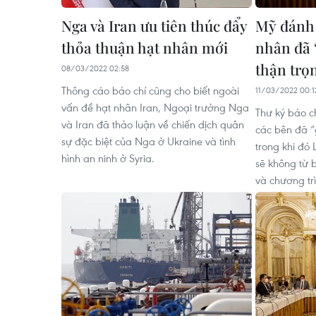
Nga và Iran ưu tiên thúc đẩy
Mỹ đánh 
thỏa thuận hạt nhân mới
nhân đã “
thận trọ
08/03/2022 02:58
Thông cáo báo chí cũng cho biết ngoài
11/03/2022 00:1
vấn đề hạt nhân Iran, Ngoại trưởng Nga
Thư ký báo 
và Iran đã thảo luận về chiến dịch quân
các bên đã “
sự đặc biệt của Nga ở Ukraine và tình
trong khi đó 
hình an ninh ở Syria.
sẽ không từ b
và chương trì