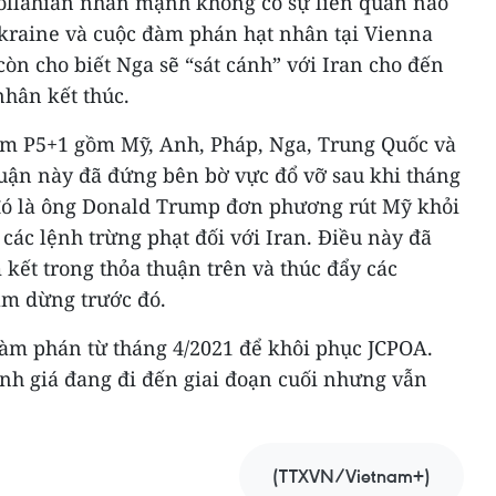
ollahian nhấn mạnh không có sự liên quan nào
Ukraine và cuộc đàm phán hạt nhân tại Vienna
òn cho biết Nga sẽ “sát cánh” với Iran cho đến
nhân kết thúc.
óm P5+1 gồm Mỹ, Anh, Pháp, Nga, Trung Quốc và
uận này đã đứng bên bờ vực đổ vỡ sau khi tháng
đó là ông Donald Trump đơn phương rút Mỹ khỏi
 các lệnh trừng phạt đối với Iran. Điều này đã
 kết trong thỏa thuận trên và thúc đẩy các
ạm dừng trước đó.
đàm phán từ tháng 4/2021 để khôi phục JCPOA.
h giá đang đi đến giai đoạn cuối nhưng vẫn
(TTXVN/Vietnam+)