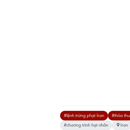
#lệnh trừng phạt Iran
#thỏa thu
#chương trình hạt nhân
Iran