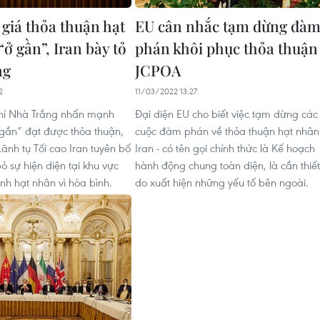
giá thỏa thuận hạt
EU cân nhắc tạm dừng đà
ở gần”, Iran bày tỏ
phán khôi phục thỏa thuận
ng
JCPOA
2
11/03/2022 13:27
chí Nhà Trắng nhấn mạnh
Đại diện EU cho biết việc tạm dừng các
gần” đạt được thỏa thuận,
cuộc đàm phán về thỏa thuận hạt nhân
Lãnh tụ Tối cao Iran tuyên bố
Iran - có tên gọi chính thức là Kế hoạch
ỏ sự hiện diện tại khu vực
hành động chung toàn diện, là cần thiết
nh hạt nhân vì hòa bình.
do xuất hiện những yếu tố bên ngoài.