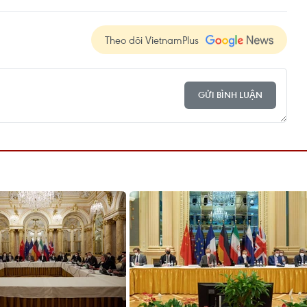
Theo dõi VietnamPlus
GỬI BÌNH LUẬN