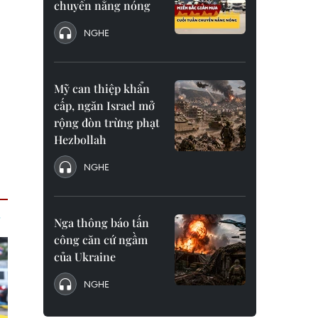
chuyển nắng nóng
NGHE
Mỹ can thiệp khẩn
cấp, ngăn Israel mở
rộng đòn trừng phạt
Hezbollah
NGHE
Nga thông báo tấn
công căn cứ ngầm
của Ukraine
NGHE