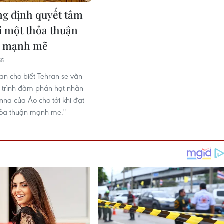
ng định quyết tâm
i một thỏa thuận
n mạnh mẽ
55
an cho biết Tehran sẽ vẫn
n trình đàm phán hạt nhân
enna của Áo cho tới khi đạt
hỏa thuận mạnh mẽ."