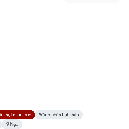
ận hạt nhân Iran
#đàm phán hạt nhân
Nga