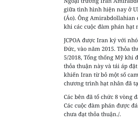
Ngoại trưởng Iran Amirabd
giữa tình hình hiện nay ở 
(Áo). Ông Amirabdollahian c
khi các cuộc đàm phán hạt 
JCPOA được Iran ký với nh
Đức, vào năm 2015. Thỏa th
5/2018, Tổng thống Mỹ khi 
thỏa thuận này và tái áp đặt
khiến Iran từ bỏ một số cam
chương trình hạt nhân đã t
Các bên đã tổ chức 8 vòng 
Các cuộc đàm phán được đán
chưa đạt thỏa thuận./.