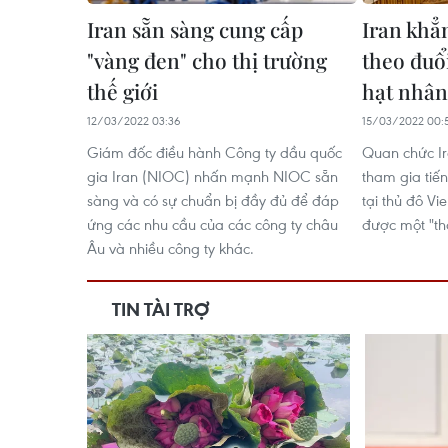
Iran sẵn sàng cung cấp
Iran khẳ
"vàng đen" cho thị trường
theo đuổ
thế giới
hạt nhâ
12/03/2022 03:36
15/03/2022 00:
Giám đốc điều hành Công ty dầu quốc
Quan chức Ir
gia Iran (NIOC) nhấn mạnh NIOC sẵn
tham gia tiế
sàng và có sự chuẩn bị đầy đủ để đáp
tại thủ đô Vi
ứng các nhu cầu của các công ty châu
được một "t
Âu và nhiều công ty khác.