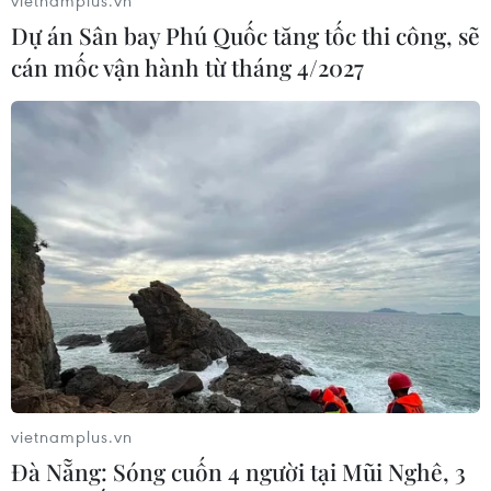
04/08/2026 13:23
Dự án Sân bay Phú Quốc tăng tốc thi công, sẽ
cán mốc vận hành từ tháng 4/2027
Tàu chở hàng của Thổ Nhĩ Kỳ bị tấn
công trên Biển Đen
04/08/2026 05:54
Vì sao Google khiến Mỹ và
EU đối đầu về chủ quyền số?
04/08/2026 04:13
Xem thêm
vietnamplus.vn
Đà Nẵng: Sóng cuốn 4 người tại Mũi Nghê, 3