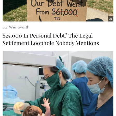
JG Wentworth
$25,000 In Personal Debt? The Legal
Settlement Loophole Nobody Mentions
Ông Kirill Vyshinskiy, người đứng đầu văn phòng hãng tin RIA
Novosti của Nga tại Ukraine, được hộ tống từ một phòng xử án
ở Kiev, Ukraine, ngày 15/7/2019. (Nguồn: AP)
Ngày 15/7, các quan chức Nga và Ukraine đã
phát đi những tín hiệu cho thấy nỗ lực đẩy
nhanh thỏa thuận trao đổi tù nhân.