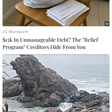
JG Wentworth
$15k In Unmanageable Debt? The "Relief
Program" Creditors Hide From You
Ukraine kêu gọi Nga trả tự do cho các thủy
thủ bị bắt gần Kerch
10/05/2019 11:53
Ukraine kêu gọi Nga trả tự do cho các thủy thủ bị bắt