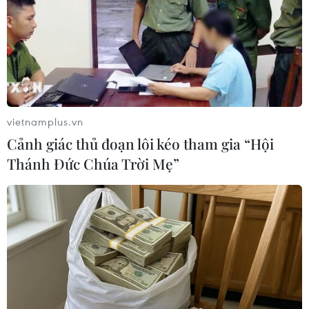
vietnamplus.vn
Cảnh giác thủ đoạn lôi kéo tham gia “Hội
Thánh Đức Chúa Trời Mẹ”
Nga-Ukraine và những thông điệp "nắn
gân" dành cho nhau
05/05/2019 00:33
Thay vì chuẩn bị cho gặp gỡ hay đàm phán, thì Moskva
và Kiev dường như đang “đấu võ” trong khẩu chiến
chính trị, đó không thể là con đường thoát khỏi ngõ cụt.