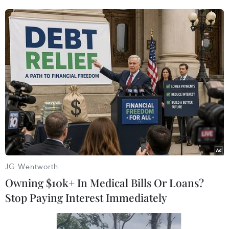
(TTXVN/Vietnam+)
JG Wentworth
Owning $10k+ In Medical Bills Or Loans?
Stop Paying Interest Immediately
#Nga
#Ukraine
#Tù nhân
#Biển Azov
#Tổng thống Ukraine Volodymyr Zelensky
Nga