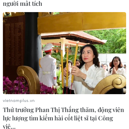
người mất tích
CƠ QUAN CHỦ QUẢN: THÔNG TẤN XÃ VIỆT NAM
Tổng Biên tập: TRẦN TIẾN DUẨN
Phó Tổng Biên tập: NGUYỄN THỊ TÁM, KHÚC THANH
THỦY
Sở hữu trí tuệ
Quy định sử dụng
RSS
Hỗ trợ
Ngôn ngữ
TTXVN
vietnamplus.vn
Dịch vụ tin
Quảng cáo
Thứ trưởng Phan Thị Thắng thăm, động viên
Liên hệ
lực lượng tìm kiếm hài cốt liệt sĩ tại Công
viê…