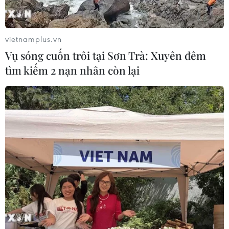
giữ tại khu vực gần Eo biển Kerch với cáo buộc các tàu
của Ukraine xâm phạm lãnh hải hồi tháng 11/2018.
vietnamplus.vn
Vụ sóng cuốn trôi tại Sơn Trà: Xuyên đêm
tìm kiếm 2 nạn nhân còn lại
Nga chờ thay đổi tích cực trong chính
sách của tân Tổng thống Ukraine