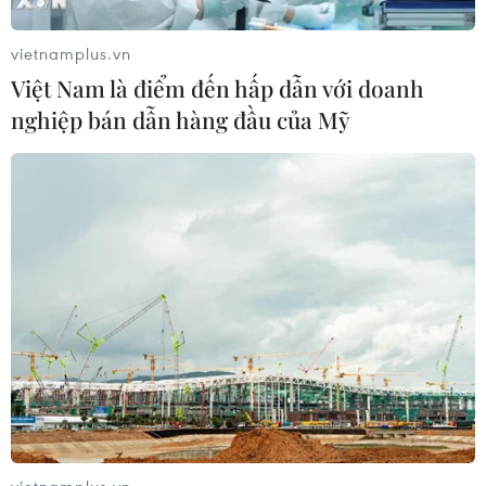
ninh biên giới sau khủng hoảng
Ceuta
vietnamplus.vn
05/08/2026 00:37
Việt Nam là điểm đến hấp dẫn với doanh
nghiệp bán dẫn hàng đầu của Mỹ
Nga và Ukraine tiếp tục tấn
công qua lại, thương vong không
ngừng gia tăng
04/08/2026 15:54
Pháp ghi nhận tháng 7 nóng nhất
trong lịch sử
04/08/2026 15:17
Tây Ban Nha phát trực tiếp nhật thực
toàn phần từ độ cao 9.000 m
vietnamplus.vn