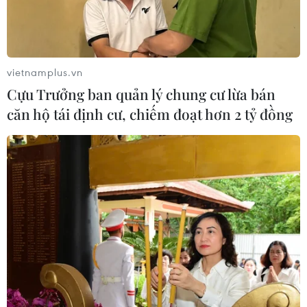
vietnamplus.vn
Cựu Trưởng ban quản lý chung cư lừa bán
căn hộ tái định cư, chiếm đoạt hơn 2 tỷ đồng
Thuế quan của Mỹ: Nhật Bản công bố gói
hỗ trợ kinh tế khẩn cấp
25/04/2025 04:54
Theo hãng tin Kyodo, ngày 25/4, Chính phủ Nhật Bản
đã công bố gói biện pháp kinh tế khẩn cấp nhằm đối