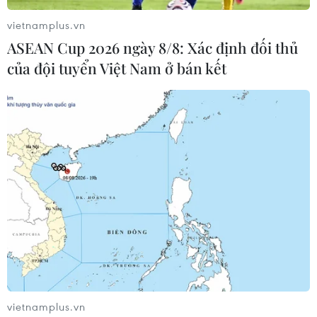
04/06/2025 14:05
vietnamplus.vn
Thống đốc Ngân hàng Trung ương Nhật Bản cho biết sẽ
ASEAN Cup 2026 ngày 8/8: Xác định đối thủ
tiếp tục tăng lãi suất nếu nền kinh tế và giá cả hàng
của đội tuyển Việt Nam ở bán kết
hóa của Nhật Bản diễn biến theo dự đoán của ngân
hàng này.
vietnamplus.vn