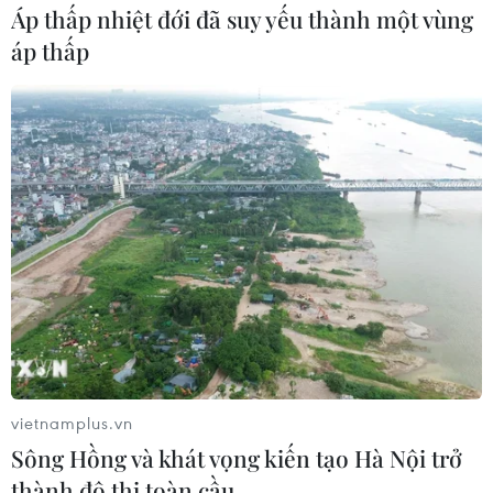
Áp thấp nhiệt đới đã suy yếu thành một vùng
áp thấp
Mỹ từ chối đối xử đặc biệt với Nhật Bản về
thuế quan
24/04/2025 00:25
Đài NHK đưa tin chính quyền của Tổng thống Mỹ
Donald Trump đã thông báo với phái đoàn thương mại
Nhật Bản rằng họ không thể dành cho Nhật Bản đối xử
đặc biệt về các biện pháp thuế quan.
vietnamplus.vn
Sông Hồng và khát vọng kiến tạo Hà Nội trở
thành đô thị toàn cầu