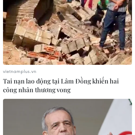
Đồng USD trước bước ngoặt do đồng
yen mạnh lên và số liệu việc làm Mỹ
06/08/2026 05:14
Lãi suất ngân hàng ngày 6/8: Kỳ hạn
3 tháng đang được mức lãi suất tối đa
vietnamplus.vn
06/08/2026 00:06
Tai nạn lao động tại Lâm Đồng khiến hai
công nhân thương vong
Mỹ phát tín hiệu ủng hộ ổn định
đồng won của Hàn Quốc
05/08/2026 23:26