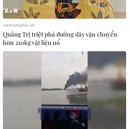
vietnamplus.vn
TIN CÙNG CHUYÊN MỤC
Quảng Trị triệt phá đường dây vận chuyển
Cơ cấu lại vốn nhà nước tại doanh
hơn 210kg vật liệu nổ
nghiệp gắn với mục tiêu tăng trưởng
hai con số
07/08/2026 13:16
Bộ Tài chính: Thống nhất bốn
Chương trình mục tiêu quốc gia
thành một tổng thể
07/08/2026 13:06
Tháo gỡ dứt điểm vướng mắc hiện