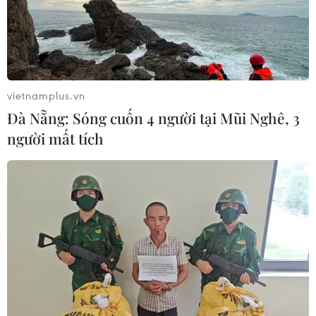
vietnamplus.vn
Đà Nẵng: Sóng cuốn 4 người tại Mũi Nghê, 3
người mất tích