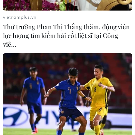
phó với tác động tiêu cực từ việc Mỹ tăng thuế nhập
khẩu.
vietnamplus.vn
Thứ trưởng Phan Thị Thắng thăm, động viên
lực lượng tìm kiếm hài cốt liệt sĩ tại Công
viê…
Ngân hàng Trung ương Nhật Bản có thể
tiếp tục tăng lãi suất