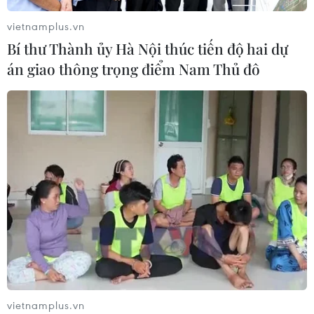
sản giải quyết vướng mắc trên thực
tiễn
vietnamplus.vn
04/08/2026 13:10
Bí thư Thành ủy Hà Nội thúc tiến độ hai dự
án giao thông trọng điểm Nam Thủ đô
Đề xuất 5 nhóm chính sách sửa đổi
Luật Trưng mua, trưng dụng tài sản
04/08/2026 11:56
UBS bị phạt 125 triệu USD vì vi phạm
luật chống rửa tiền
04/08/2026 04:58
Xem thêm
vietnamplus.vn