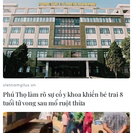
06/08/2026 13:42
Hướng tới mục tiêu quy mô dự trữ
đạt 1% GDP vào năm 2030
06/08/2026 10:23
NAPAS, BIDV và Weixin Pay mở rộng
thanh toán QR Việt Nam-Trung
Quốc
vietnamplus.vn
06/08/2026 07:34
Phú Thọ làm rõ sự cố y khoa khiến bé trai 8
tuổi tử vong sau mổ ruột thừa
Làn sóng tấn công mạng nhằm vào
các quỹ đầu cơ lớn của Mỹ
06/08/2026 06:47