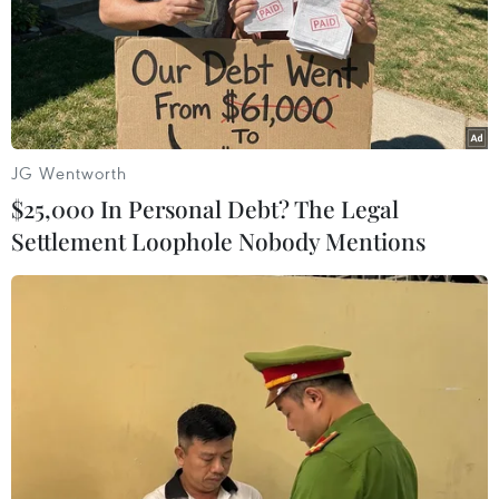
#Ngân hàng Trung ương Nhật Bản
#lãi suất
Nhật Bản
JG Wentworth
$25,000 In Personal Debt? The Legal
Settlement Loophole Nobody Mentions
Theo dõi VietnamPlus
TIN LIÊN QUAN