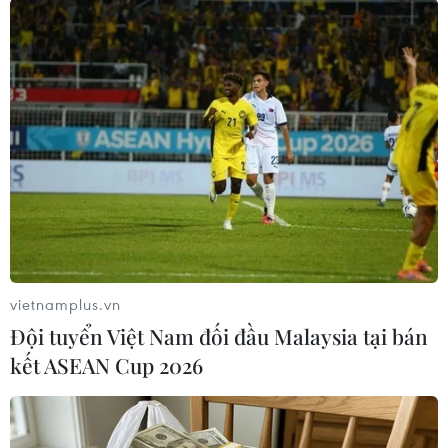
giảm.
Nhằm cải thiện tính thanh khoản trên thị
trường trái phiếu, BoJ cũng nới lỏng những yêu
cầu đối với các tổ chức tài chính trong việc mua
trái phiếu chính phủ mà không trả nợ.
Các tổ chức tài chính hiện có thể mua một số
trái phiếu kỳ hạn 10 năm mà BoJ nắm giữ
chiếm hơn 80% số dư chưa thanh toán nếu số
lượng lưu hành trên thị trường phục hồi lên
mức khoảng 1.500 tỷ yen.
vietnamplus.vn
Mặt khác, lãi suất chính sách hiện tại là 0,5%
Đội tuyển Việt Nam đối đầu Malaysia tại bán
vẫn được duy trì. BoJ sẽ tiếp tục theo dõi ảnh
kết ASEAN Cup 2026
hưởng của chính sách thuế quan từ Chính
quyền Tổng thống Trump 2.0 đối với nền kinh
tế và giá cả của Nhật Bản.