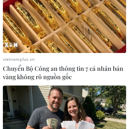
Thống đốc Ngân hàng Trung
ương Nhật Bản cho biết sẽ tiếp
tục tăng lãi suất nếu nền kinh tế
và giá cả hàng hóa của Nhật Bản
diễn biến theo dự đoán của ngân
hàng này.
vietnamplus.vn
(TTXVN/Vietnam+)
Chuyển Bộ Công an thông tin 7 cá nhân bán
vàng không rõ nguồn gốc