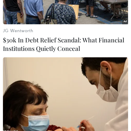
JG Wentworth
$30k In Debt Relief Scandal: What Financial
Institutions Quietly Conceal
Trụ sở Ngân hàng Trung ương Nhật Bản ở Tokyo. (Ảnh:
Kyodo/TTXVN)
Tại cuộc họp về chính sách tiền tệ diễn ra vào
ngày 17/6, Ngân hàng Trung ương Nhật Bản
(BoJ) đã quyết định giữ nguyên lãi suất chính