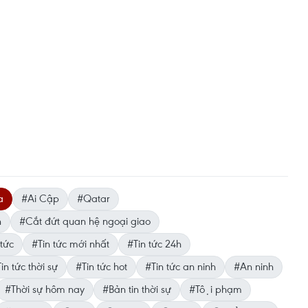
a
#Ai Cập
#Qatar
h
#Cắt đứt quan hệ ngoại giao
tức
#Tin tức mới nhất
#Tin tức 24h
in tức thời sự
#Tin tức hot
#Tin tức an ninh
#An ninh
#Thời sự hôm nay
#Bản tin thời sự
#Tội phạm