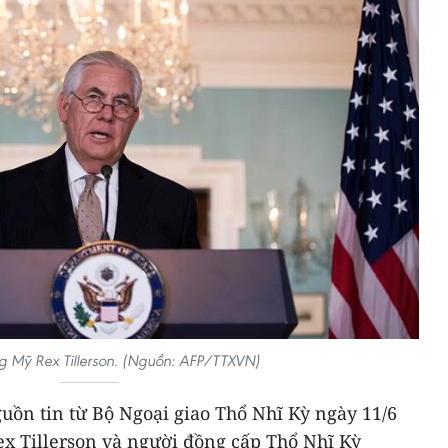
g Mỹ Rex Tillerson. (Nguồn: AFP/TTXVN)
uồn tin từ Bộ Ngoại giao Thổ Nhĩ Kỳ ngày 11/6
ex Tillerson và người đồng cấp Thổ Nhĩ Kỳ