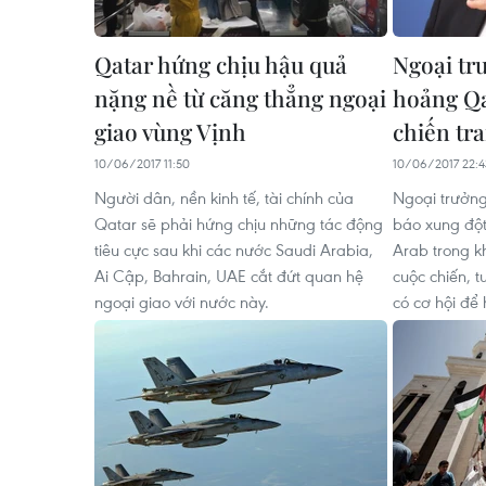
Qatar hứng chịu hậu quả
Ngoại tr
nặng nề từ căng thẳng ngoại
hoảng Qa
giao vùng Vịnh
chiến tr
10/06/2017 11:50
10/06/2017 22:4
Người dân, nền kinh tế, tài chính của
Ngoại trưởng
Qatar sẽ phải hứng chịu những tác động
báo xung đột
tiêu cực sau khi các nước Saudi Arabia,
Arab trong k
Ai Cập, Bahrain, UAE cắt đứt quan hệ
cuộc chiến, 
ngoại giao với nước này.
có cơ hội để 