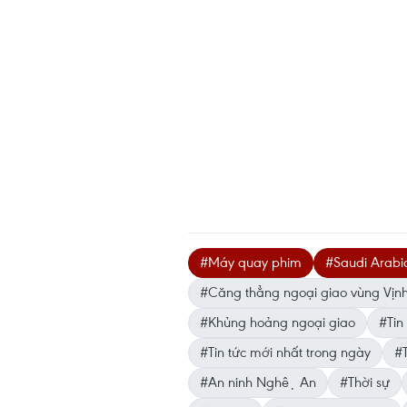
#Máy quay phim
#Saudi Arabi
#Căng thẳng ngoại giao vùng Vịn
#Khủng hoảng ngoại giao
#Tin 
#Tin tức mới nhất trong ngày
#T
#An ninh Nghệ An
#Thời sự