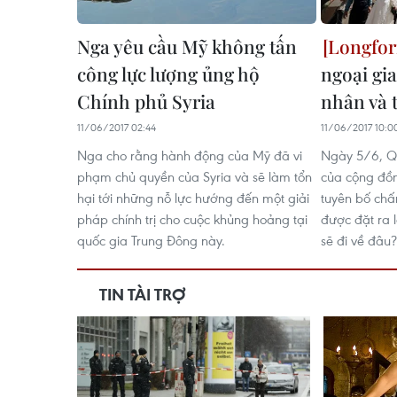
Nga yêu cầu Mỹ không tấn
công lực lượng ủng hộ
ngoại gi
Chính phủ Syria
nhân và 
11/06/2017 02:44
11/06/2017 10:0
Nga cho rằng hành động của Mỹ đã vi
Ngày 5/6, Qa
phạm chủ quyền của Syria và sẽ làm tổn
của cộng đồn
hại tới những nỗ lực hướng đến một giải
tuyên bố chấ
pháp chính trị cho cuộc khủng hoảng tại
được đặt ra 
quốc gia Trung Đông này.
sẽ đi về đâu?