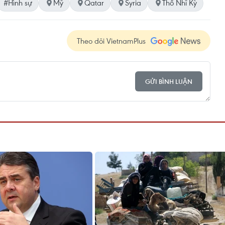
#Hình sự
Mỹ
Qatar
Syria
Thổ Nhĩ Kỳ
Theo dõi VietnamPlus
GỬI BÌNH LUẬN