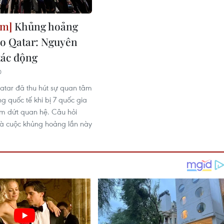
Khủng hoảng
ao Qatar: Nguyên
tác động
0
tar đã thu hút sự quan tâm
g quốc tế khi bị 7 quốc gia
m dứt quan hệ. Câu hỏi
là cuộc khủng hoảng lần này