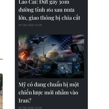
Lào Cai: Đứt gãy 30m
đường tỉnh 161 sau mưa
lớn, giao thông bị chia cắt
07/08/2026 10:08
Mỹ có đang chuẩn bị một
chiến lược mới nhằm vào
Iran?
07/08/2026 10:08