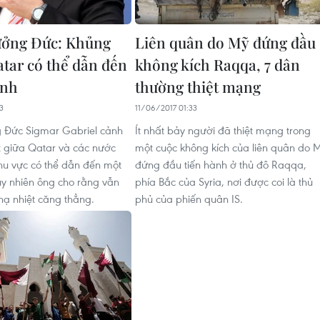
ưởng Đức: Khủng
Liên quân do Mỹ đứng đầu
tar có thể dẫn đến
không kích Raqqa, 7 dân
anh
thường thiệt mạng
3
11/06/2017 01:33
 Đức Sigmar Gabriel cảnh
Ít nhất bảy người đã thiệt mạng trong
 giữa Qatar và các nước
một cuộc không kích của liên quân do 
hu vực có thể dẫn đến một
đứng đầu tiến hành ở thủ đô Raqqa,
tuy nhiên ông cho rằng vẫn
phía Bắc của Syria, nơi được coi là thủ
hạ nhiệt căng thẳng.
phủ của phiến quân IS.