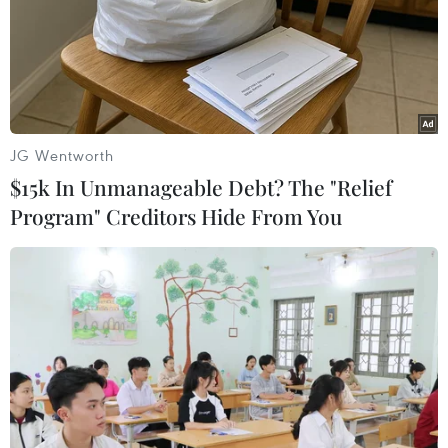
13/06/2020 15:22
Ông Naravane cho biết các cuộc đàm phán đã dẫn
đến nhiều hoạt động rút quân và hy vọng thông qua
đàm phán, tất cả những khác biệt được cho là đang tồn
tại giữa Ấn Độ và Trung Quốc sẽ được giải quyết.
JG Wentworth
$15k In Unmanageable Debt? The "Relief
Program" Creditors Hide From You