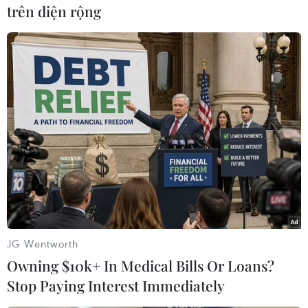
trên diện rộng
#Subrahmanyam Jaishankar
#Đụng độ
#Biên giới
#Điện Kremlin
Ấn Độ
Trung Quốc
Theo dõi VietnamPlus
TIN LIÊN QUAN
JG Wentworth
Owning $10k+ In Medical Bills Or Loans?
Stop Paying Interest Immediately