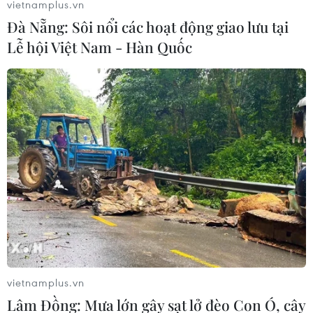
vietnamplus.vn
Đà Nẵng: Sôi nổi các hoạt động giao lưu tại
Lễ hội Việt Nam - Hàn Quốc
Trung Quốc, Ấn Độ nhất trí giải quyết
căng thẳng một cách hòa bình
17/06/2020 09:57
Người phát ngôn Bộ Ngoại giao Trung Quốc thông báo,
hai bên nhất trí giải quyết căng thẳng thông qua đối
thoại và tham vấn, cũng như nỗ lực làm dịu tình hình,
vietnamplus.vn
đảm bảo hòa bình tại khu vực biên giới.
Lâm Đồng: Mưa lớn gây sạt lở đèo Con Ó, cây