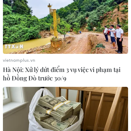
giữa binh lính hai bên ở Đông Ladakh gần hồ Pangong.
vietnamplus.vn
Hà Nội: Xử lý dứt điểm 3 vụ việc vi phạm tại
hồ Đồng Đò trước 30/9
Ấn Độ khẳng định kiểm soát tình hình dọc
biên giới với Trung Quốc