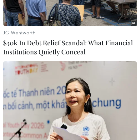
JG Wentworth
Play
$30k In Debt Relief Scandal: What Financial
Video
Institutions Quietly Conceal
Giới chức Trung Quốc cho biết, ngày 17/6, Ngoại
trưởng Vương Nghị và người đồng cấp Ấn Độ
Subrahmanyam Jaishankar đã có cuộc điện đàm
về vụ đụng độ đẫm máu mới xảy ra ở biên giới
hai nước khiến ít nhất 20 binh sỹ Ấn Độ thiệt
mạng.
Theo Bộ Ngoại giao Trung Quốc, hai bên nhất trí