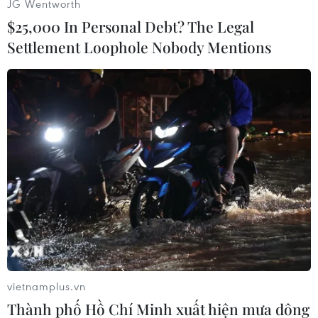
thoại và tham vấn, cũng như nỗ lực làm dịu tình
JG Wentworth
hình, đảm bảo hòa bình tại khu vực biên giới./.
$25,000 In Personal Debt? The Legal
Settlement Loophole Nobody Mentions
(Vietnam+)
vietnamplus.vn
Thành phố Hồ Chí Minh xuất hiện mưa dông
#Ngoại trưởng
#Vương Nghị