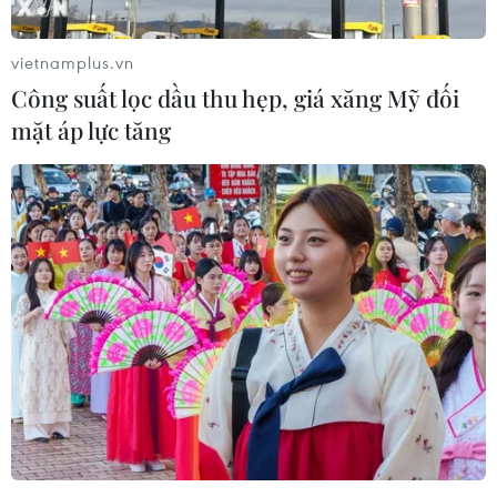
vietnamplus.vn
Công suất lọc dầu thu hẹp, giá xăng Mỹ đối
mặt áp lực tăng
Chuyên gia: Khó xảy ra xung đột vũ trang
giữa Ấn Độ và Trung Quốc
17/06/2020 08:11
Theo các nhà phân tích, khó có khả năng xảy ra một
cuộc xung đột vũ trang lớn hơn giữa Ấn Độ và Trung
Quốc, bất chấp căng thẳng leo thang gây thương vong
lớn lần đầu tiên sau 40 năm.