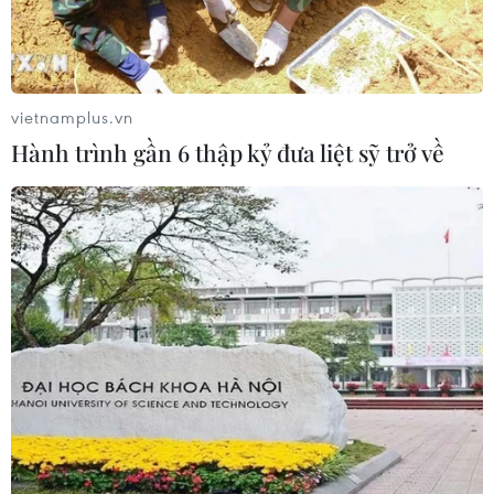
vietnamplus.vn
Hành trình gần 6 thập kỷ đưa liệt sỹ trở về
TIN CÙNG CHUYÊN MỤC
Ấn Độ dự kiến chi 8,8 tỷ USD cho
hoạt động thăm dò dầu khí biển sâu
09/08/2026 13:13
Tổng Bí thư, Chủ tịch nước Tô Lâm