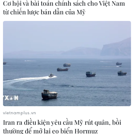
Cơ hội và bài toán chính sách cho Việt Nam
Australia và New Zealand
từ chiến lược bán dẫn của Mỹ
09/08/2026 02:00
Những lý do khiến du khách Ấn Độ
chuyển hướng sang Việt Nam
08/08/2026 23:58
Động lực mới cho hợp tác thương
mại Việt Nam-Australia
08/08/2026 12:20
vietnamplus.vn
Việt Nam-Ấn Độ thúc đẩy hợp tác
Iran ra điều kiện yêu cầu Mỹ rút quân, bồi
nghiên cứu, đào tạo và tư vấn chính
thường để mở lại eo biển Hormuz
sách