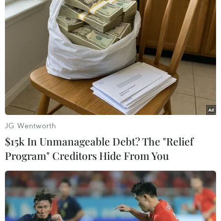
giảm 0,13 điểm và xuống 52,41 điểm. Tổng khối
lượng giao dịch đạt 30.040 cổ phiếu, tương
đương 324,76 triệu đồng. Toàn sàn hiện có 3 mã
lên giá, 3 mã xuống giá và 33 mã chưa có giao
dịch./.
Ngọc Cương (Vietnam+)
JG Wentworth
$15k In Unmanageable Debt? The "Relief
Program" Creditors Hide From You