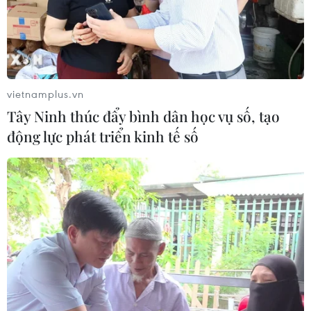
tư vẫn thận trọng trước áp lực bán
24/07/2026 09:35
Chứng khoán Âu-Mỹ chao đảo trước
vietnamplus.vn
cú sốc kép
Tây Ninh thúc đẩy bình dân học vụ số, tạo
24/07/2026 00:42
động lực phát triển kinh tế số
Xem thêm
CƠ QUAN CHỦ QUẢN: THÔNG TẤN XÃ VIỆT NAM