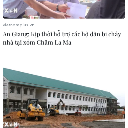
Tổng Biên tập: TRẦN TIẾN DUẨN
Phó Tổng Biên tập: NGUYỄN THỊ TÁM, KHÚC THANH
THỦY
vietnamplus.vn
An Giang: Kịp thời hỗ trợ các hộ dân bị cháy
Sở hữu trí tuệ
Quy định sử dụng
nhà tại xóm Chăm La Ma
RSS
Hỗ trợ
Ngôn ngữ
TTXVN
Dịch vụ tin
Quảng cáo
Liên hệ
Giấy phép số: 1374/GP-BTTTT do Bộ Thông tin và Truyền thông
cấp ngày 11/9/2008.
Quảng cáo: Phó TBT Nguyễn Thị Tám: 093.5958688, Email:
tamvna@gmail.com