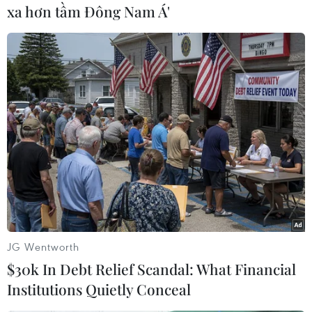
phiếu được mua bán, giá trị giảm 300 đồng/cổ
xa hơn tầm Đông Nam Á'
phiếu.
Kết thúc phiên giao dịch (28/1) chỉ số VN-Index
giảm 4,65 điểm và xuống 481,76 điểm. Thanh
khoản thị trường đạt ở mức rất thấp với 23,07
triệu đơn vị, tương đương 924,78 tỷ đồng.
Toàn HoSE hôm nay có 153 mã xuống giá, 27 mã
đứng giá tham chiếu và chỉ có 30 mã lên giá.
Những diễn biến trên sàn Hà Nội trong phiên
hôm nay khá tương đồng so với sàn phía Nam.
JG Wentworth
Chỉ số HNX-Index giảm 1,58 điểm và xuống
$30k In Debt Relief Scandal: What Financial
159,32 điểm. Thanh khoản thị trường đạt 14,22
Institutions Quietly Conceal
triệu cổ phiếu, tương đương 453,39 tỷ đồng.