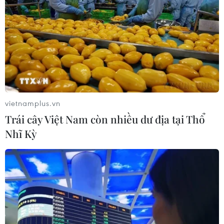
vietnamplus.vn
Trái cây Việt Nam còn nhiều dư địa tại Thổ
Nhĩ Kỳ