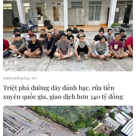
vượt Nhật Bản về kim ngạch xuất
khẩu
09/08/2026 14:15
Bão Dolphin đổ bộ Trung Quốc,
hàng trăm nghìn người phải sơ tán
09/08/2026 14:11
vietnamplus.vn
Ấn Độ dự kiến chi 8,8 tỷ USD cho
Triệt phá đường dây đánh bạc, rửa tiền
hoạt động thăm dò dầu khí biển sâu
xuyên quốc gia, giao dịch hơn 340 tỷ đồng
09/08/2026 13:13
Tổng Bí thư, Chủ tịch nước Tô Lâm
bắt đầu thăm cấp Nhà nước Australia