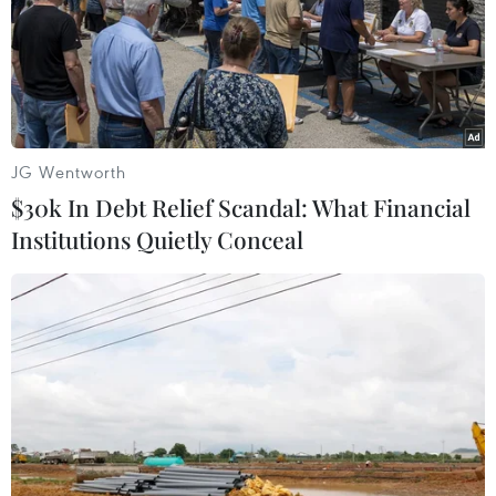
JG Wentworth
$30k In Debt Relief Scandal: What Financial
Institutions Quietly Conceal
Mỹ đề cập tới khả năng đàm phán hạt
nhân với Triều Tiên
26/02/2020 23:07
Đặc phái viên về Triều Tiên thuộc Bộ Ngoại giao Mỹ