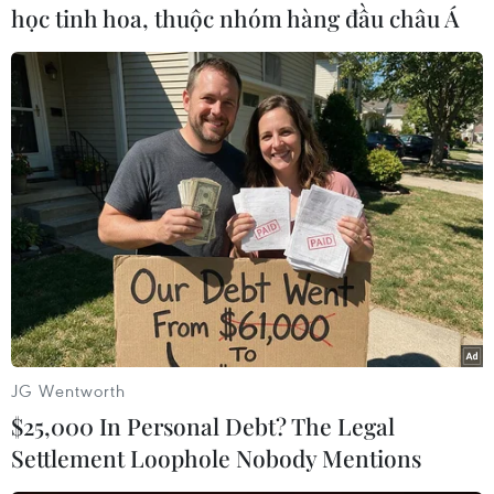
học tinh hoa, thuộc nhóm hàng đầu châu Á
(TTXVN/Vietnam+)
JG Wentworth
$25,000 In Personal Debt? The Legal
#SARS-CoV-2
#Kim Jong-un
#Dịch bệnh
Settlement Loophole Nobody Mentions
#Kim Jong-un
#Cách ly
Triều Tiên