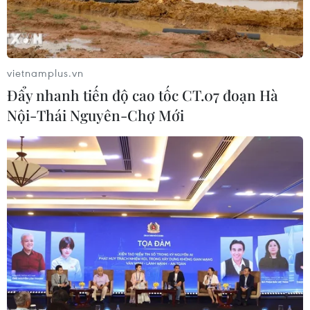
Alex Wong cho biết nếu Triều Tiên "sẵn sàng thiết lập
các cuộc đàm phán cần thiết" thì Mỹ cũng sẽ sẵn sàng.
vietnamplus.vn
Đẩy nhanh tiến độ cao tốc CT.07 đoạn Hà
Nội-Thái Nguyên-Chợ Mới
Triều Tiên tăng cường cảnh giác