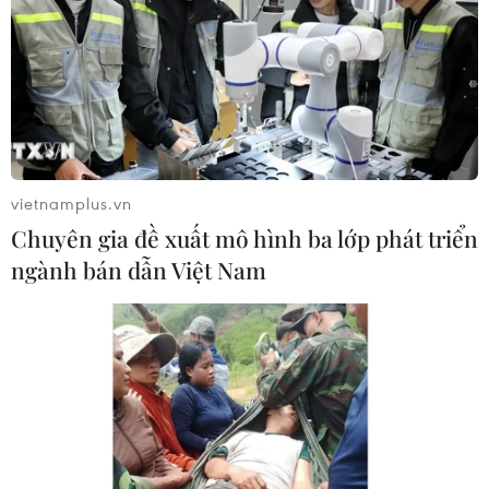
Australia và New Zealand
09/08/2026 02:00
Những lý do khiến du khách Ấn Độ
chuyển hướng sang Việt Nam
08/08/2026 23:58
vietnamplus.vn
Chuyên gia đề xuất mô hình ba lớp phát triển
Động lực mới cho hợp tác thương
ngành bán dẫn Việt Nam
mại Việt Nam-Australia
08/08/2026 12:20
Việt Nam-Ấn Độ thúc đẩy hợp tác
nghiên cứu, đào tạo và tư vấn chính
sách