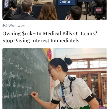
JG Wentworth
Owning $10k+ In Medical Bills Or Loans?
Stop Paying Interest Immediately
Nhà lãnh đạo Triều Tiên Kim Jong-un (giữa). (Nguồn:
Yonhap/TTXVN)
Hãng thông tấn trung ương Triều Tiên (KCNA)
ngày 29/2 đưa tin nhà lãnh đạo Triều Tiên Kim
Jong-un đã giám sát các cuộc tập trận quân sự.
Theo KCNA, đây là cuộc tập trận nhằm “đánh