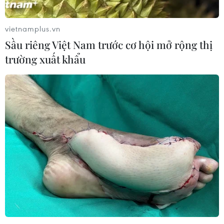
chủ động góp sức vào hội nhập quốc
tế
vietnamplus.vn
10/08/2026 08:48
Sầu riêng Việt Nam trước cơ hội mở rộng thị
trường xuất khẩu
Điều đặc biệt ở xứ sở "dải mây trắng"
và cột mốc lịch sử Việt Nam-New
Zealand
10/08/2026 08:33
Tổng Bí thư, Chủ tịch nước Tô Lâm
kỳ vọng tăng cường hợp tác Việt
Nam-New South Wales
10/08/2026 08:26
Hoạt động của Tổng Bí thư,