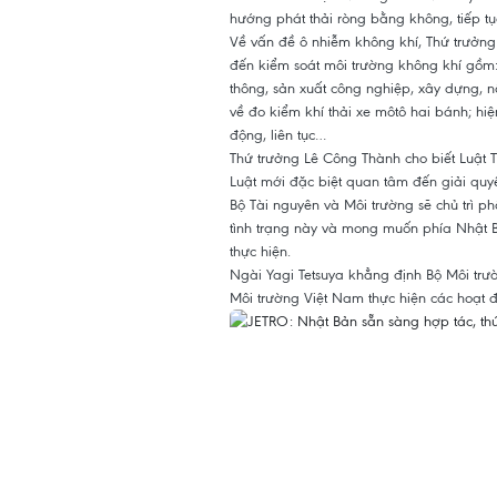
hướng phát thải ròng bằng không, tiếp tục
Về vấn đề ô nhiễm không khí, Thứ trưởng
đến kiểm soát môi trường không khí gồm: 
thông, sản xuất công nghiệp, xây dựng, n
về đo kiểm khí thải xe môtô hai bánh; hi
động, liên tục…
Thứ trưởng Lê Công Thành cho biết Luật 
Luật mới đặc biệt quan tâm đến giải quy
Bộ Tài nguyên và Môi trường sẽ chủ trì 
tình trạng này và mong muốn phía Nhật B
thực hiện.
Ngài Yagi Tetsuya khẳng định Bộ Môi trư
Môi trường Việt Nam thực hiện các hoạt đ