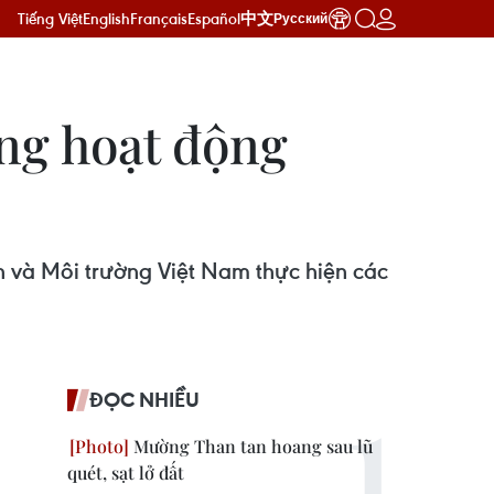
Tiếng Việt
English
Français
Español
中文
Русский
ng hoạt động
 và Môi trường Việt Nam thực hiện các
ĐỌC NHIỀU
Mường Than tan hoang sau lũ
quét, sạt lở đất