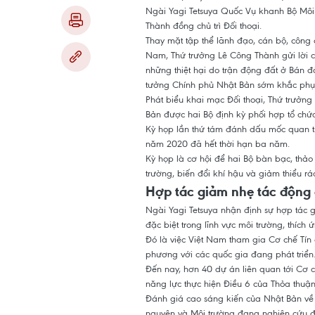
Ngài Yagi Tetsuya Quốc Vụ khanh Bộ Môi
Thành đồng chủ trì Đối thoại.
Thay mặt tập thể lãnh đạo, cán bộ, công 
Nam, Thứ trưởng Lê Công Thành gửi lời c
những thiệt hại do trận động đất ở Bán đả
tưởng Chính phủ Nhật Bản sớm khắc phụ
Phát biểu khai mạc Đối thoại, Thứ trưởng
Bản được hai Bộ định kỳ phối hợp tổ chứ
Kỳ họp lần thứ tám đánh dấu mốc quan tr
năm 2020 đã hết thời hạn ba năm.
Kỳ họp là cơ hội để hai Bộ bàn bạc, thảo
trường, biến đổi khí hậu và giảm thiểu rá
Hợp tác giảm nhẹ tác động 
Ngài Yagi Tetsuya nhận định sự hợp tác g
đặc biệt trong lĩnh vực môi trường, thích 
Đó là việc Việt Nam tham gia Cơ chế Tín
phương với các quốc gia đang phát triển
Đến nay, hơn 40 dự án liên quan tới Cơ
năng lực thực hiện Điều 6 của Thỏa thuận 
Đánh giá cao sáng kiến của Nhật Bản về 
nguyên và Môi trường đang nghiên cứu đ