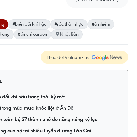
ng
#biến đổi khí hậu
#rác thải nhựa
#ô nhiễm
Chung
#tín chỉ carbon
Nhật Bản
Theo dõi VietnamPlus
ậu
đổi khí hậu trong thời kỳ mới
trong mùa mưa khốc liệt ở Ấn Độ
n toàn bộ 27 thành phố do nắng nóng kỷ lục
úng cục bộ tại nhiều tuyến đường Lào Cai