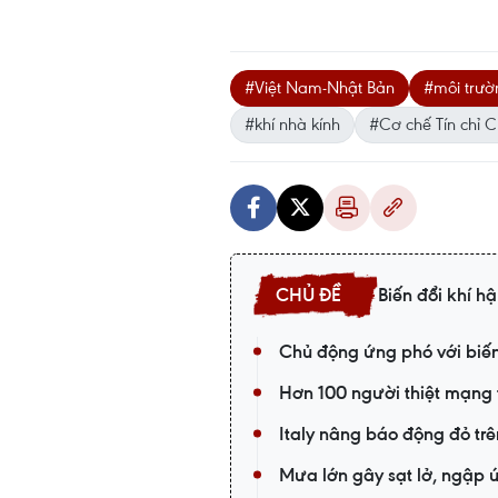
#Việt Nam-Nhật Bản
#môi trườ
#khí nhà kính
#Cơ chế Tín chỉ 
Biến đổi khí h
Chủ động ứng phó với biến 
Hơn 100 người thiệt mạng 
Italy nâng báo động đỏ trê
Mưa lớn gây sạt lở, ngập 