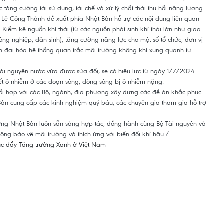
 tăng cường tái sử dụng, tái chế và xử lý chất thải thu hồi năng lượng...
 Lê Công Thành đề xuất phía Nhật Bản hỗ trợ các nội dung liên quan
Kiểm kê nguồn khí thải (từ các nguồn phát sinh khí thải lớn như giao
ông nghiệp, dân sinh); tăng cường năng lực cho một số tổ chức, đơn vị
ện đại hóa hệ thống quan trắc môi trường không khí xung quanh tự
Tài nguyên nước vừa được sửa đổi, sẽ có hiệu lực từ ngày 1/7/2024.
ết ô nhiễm ở các đoạn sông, dòng sông bị ô nhiễm nặng.
phối hợp với các Bộ, ngành, địa phương xây dựng các đề án khắc phục
ản cung cấp các kinh nghiệm quý báu, các chuyên gia tham gia hỗ trợ
ờng Nhật Bản luôn sẵn sàng hợp tác, đồng hành cùng Bộ Tài nguyên và
ộng bảo vệ môi trường và thích ứng với biến đổi khí hậu./.