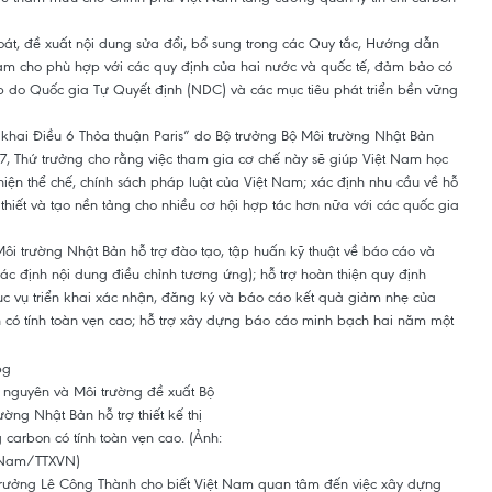
át, đề xuất nội dung sửa đổi, bổ sung trong các Quy tắc, Hướng dẫn
 Nam cho phù hợp với các quy định của hai nước và quốc tế, đảm bảo có
 do Quốc gia Tự Quyết định (NDC) và các mục tiêu phát triển bền vững
n khai Điều 6 Thỏa thuận Paris” do Bộ trưởng Bộ Môi trường Nhật Bản
7, Thứ trưởng cho rằng việc tham gia cơ chế này sẽ giúp Việt Nam học
iện thể chế, chính sách pháp luật của Việt Nam; xác định nhu cầu về hỗ
n thiết và tạo nền tảng cho nhiều cơ hội hợp tác hơn nữa với các quốc gia
ôi trường Nhật Bản hỗ trợ đào tạo, tập huấn kỹ thuật về báo cáo và
ác định nội dung điều chỉnh tương ứng); hỗ trợ hoàn thiện quy định
ục vụ triển khai xác nhận, đăng ký và báo cáo kết quả giảm nhẹ của
bon có tính toàn vẹn cao; hỗ trợ xây dựng báo cáo minh bạch hai năm một
 nguyên và Môi trường đề xuất Bộ
ường Nhật Bản hỗ trợ thiết kế thị
 carbon có tính toàn vẹn cao. (Ảnh:
Nam/TTXVN)
ứ trưởng Lê Công Thành cho biết Việt Nam quan tâm đến việc xây dựng