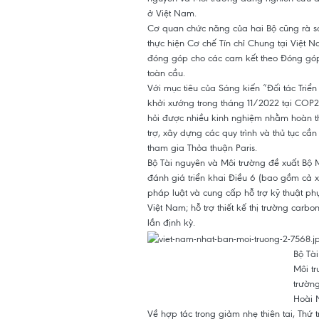
ở Việt Nam.
Cơ quan chức năng của hai Bộ cũng rà so
thực hiện Cơ chế Tín chỉ Chung tại Việt
đóng góp cho các cam kết theo Đóng góp
toàn cầu.
Với mục tiêu của Sáng kiến “Đối tác Triể
khởi xướng trong tháng 11/2022 tại COP2
hỏi được nhiều kinh nghiệm nhằm hoàn th
trợ, xây dựng các quy trình và thủ tục cầ
tham gia Thỏa thuận Paris.
Bộ Tài nguyên và Môi trường đề xuất Bộ M
đánh giá triển khai Điều 6 (bao gồm cả x
pháp luật và cung cấp hỗ trợ kỹ thuật ph
Việt Nam; hỗ trợ thiết kế thị trường car
lần định kỳ.
Bộ Tài
Môi tr
trường
Hoài 
Về hợp tác trong giảm nhẹ thiên tai, Th