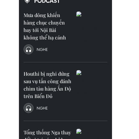
PODCAST
Mưa dông khiến
hàng chục chuyến
bay tới Nội Bài
không thể hạ cánh
NGHE
Houthi bị nghi đứng
sau vụ tấn công đánh
chìm tàu hàng Ấn Độ
trên Biển Đỏ
NGHE
Tổng thống Nga thay