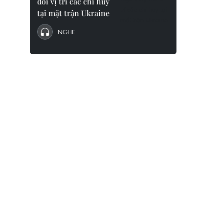
đổi vị trí các chỉ huy
tại mặt trận Ukraine
NGHE