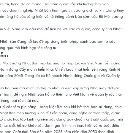
n tai, trong đó có mạng lưới trạm quan trắc khí tượng thủy văn.
h các doanh nghiệp Nhật Bản tham gia thị trường dịch vụ khí tượng thủy
toàn ủng hộ các sáng kiến về hệ thống cảnh báo sớm của Bộ Môi trường
ăn Việt Nam làm đầu mối để liên hệ với các cơ quan, công ty của Nhật
ng Nhật Bản đang nỗ lực để áp dụng biện pháp cảnh báo sớm ở các
ông qua mô hình hợp tác công tư.
iễm
Môi trường Nhật Bản tiếp tục ủng hộ, hợp tác với Việt Nam về những
t Nam đang đẩy mạnh triển khai Chiến lược Phát triển Bền vững Kinh tế
đến năm 2045. Trong đó có Kế hoạch Hành động Quốc gia về Quản lý
.
iữa hai bên mà minh chứng rõ nhất là việc xây dựng Nhà máy Đốt rác
g Thành đề nghị Nhật Bản hỗ trợ thêm cho Việt Nam về quản lý rác thải
rong loại rác thải này.
 lý các tấm pin năng lượng Mặt Trời sau khi hết thời hạn sử dụng; chia
a Nhật Bản theo hướng kinh tế tuần hoàn, công nghệ carbon thấp, giảm
a, tổ chức học tập kinh nghiệm xây dựng quy chuẩn kỹ thuật quốc gia môi
hải tại chỗ; hỗ trợ khảo sát, đánh giá tình hình thực hiện và rà soát điều
ổng hợp Chất thải Rắn đến năm 2025, tầm nhìn đến 2050 theo định