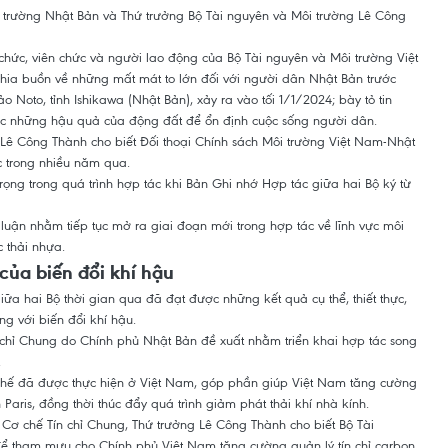
 trường Nhật Bản và Thứ trưởng Bộ Tài nguyên và Môi trường Lê Công
chức, viên chức và người lao động của Bộ Tài nguyên và Môi trường Việt
hia buồn về những mất mát to lớn đối với người dân Nhật Bản trước
o Noto, tỉnh Ishikawa (Nhật Bản), xảy ra vào tối 1/1/2024; bày tỏ tin
c những hậu quả của động đất để ổn định cuộc sống người dân.
 Lê Công Thành cho biết Đối thoại Chính sách Môi trường Việt Nam-Nhật
c trong nhiều năm qua.
ọng trong quá trình hợp tác khi Bản Ghi nhớ Hợp tác giữa hai Bộ ký từ
 luận nhằm tiếp tục mở ra giai đoạn mới trong hợp tác về lĩnh vực môi
c thải nhựa.
của biến đổi khí hậu
iữa hai Bộ thời gian qua đã đạt được những kết quả cụ thể, thiết thực,
ứng với biến đổi khí hậu.
 chỉ Chung do Chính phủ Nhật Bản đề xuất nhằm triển khai hợp tác song
.
 chế đã được thực hiện ở Việt Nam, góp phần giúp Việt Nam tăng cường
Paris, đồng thời thúc đẩy quá trình giảm phát thải khí nhà kính.
Cơ chế Tín chỉ Chung, Thứ trưởng Lê Công Thành cho biết Bộ Tài
ể tham mưu cho Chính phủ Việt Nam tăng cường quản lý tín chỉ carbon