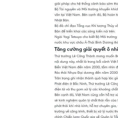
giải pháp cho hệ thống cảnh báo sớm thiê
Bộ Tài nguyên và Môi trường khuyến khíc
văn tại Việt Nam. Bên cạnh đó, Bộ hoàn 
Nhật Bản.
Bộ đã chỉ đạo Tổng cục Khí tượng Thủy v
Bản để triển khai các sáng kiến nói trên.
Ngài Yagi Tetsuya cho biết Bộ Môi trườ
nước khu vực châu Á-Thái Bình Dương th
Tăng cường giải quyết ô nh
Thứ trưởng Lê Công Thành mong muốn Bộ 
nội dung này, nhất là trong bối cảnh Việ
Biển Việt Nam đến năm 2030, tầm nhìn 
Rác thải Nhựa Đại dương đến năm 2030
Trân trọng ghi nhận thành quả hợp tác g
Phát điện ở Bắc Ninh, Thứ trưởng Lê Côn
điện tử và thu gom xử lý các khoáng chất t
Bên cạnh đó, Việt Nam cũng cần hỗ trợ xử
sẻ kinh nghiệm quản lý chất thải rắn củ
phát thải khí nhà kính; hỗ trợ chuyên gi
trường về công trình, thiết bị xử lý nước t
chỉnh Chiến lược Quốc gia về Quản lý T