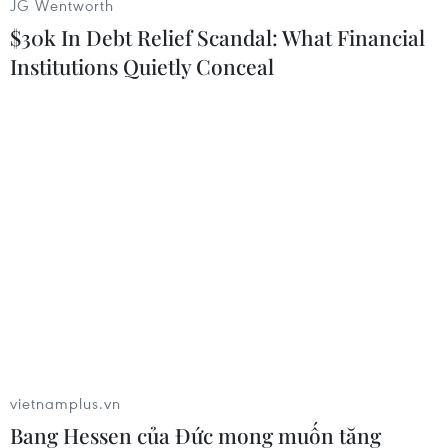
JG Wentworth
tìm kiếm sự thông cảm củachính phủ Anh về
$30k In Debt Relief Scandal: What Financial
quan điểm của Nhật Bản trong tranh chấp lãnh
Institutions Quietly Conceal
thổ với TrungQuốc./.
(Vietnam+)
vietnamplus.vn
Bang Hessen của Đức mong muốn tăng