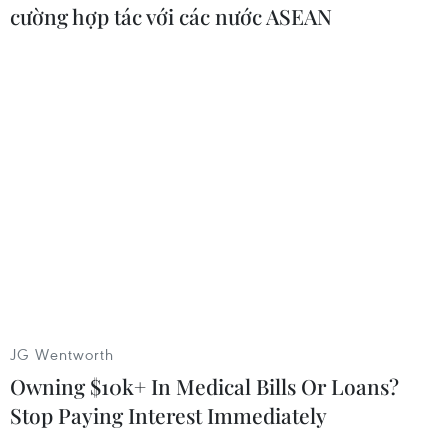
cường hợp tác với các nước ASEAN
#Koichiro Gemba
#Senkaku
#Quốc hữu hóa
#Biện minh
Nhật Bản
Theo dõi VietnamPlus
JG Wentworth
TIN CÙNG CHUYÊN MỤC
Owning $10k+ In Medical Bills Or Loans?
Stop Paying Interest Immediately
Tổng Bí thư, Chủ tịch nước Tô Lâm
lên đường thăm cấp Nhà nước