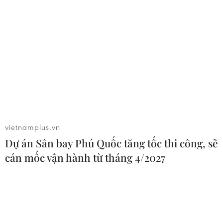
05/08/2026 09:39
Trung Quốc phóng thành công hai
vệ tinh siêu phổ Đông Phương Huệ
Nhãn
05/08/2026 07:16
vietnamplus.vn
Xem thêm
Dự án Sân bay Phú Quốc tăng tốc thi công, sẽ
cán mốc vận hành từ tháng 4/2027
CƠ QUAN CHỦ QUẢN: THÔNG TẤN XÃ VIỆT NAM