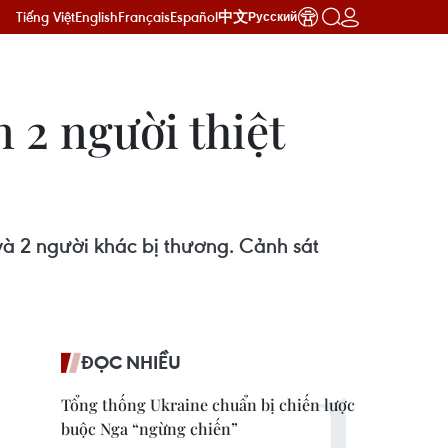
Tiếng Việt
English
Français
Español
中文
Русский
 2 người thiệt
và 2 người khác bị thương. Cảnh sát
ĐỌC NHIỀU
Tổng thống Ukraine chuẩn bị chiến lược
buộc Nga “ngừng chiến”