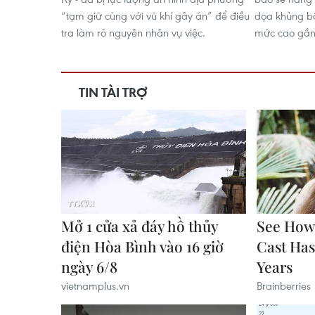
“tạm giữ cùng với vũ khí gây án” để điều
dọa khủng bố
tra làm rõ nguyên nhân vụ việc.
mức cao gần 