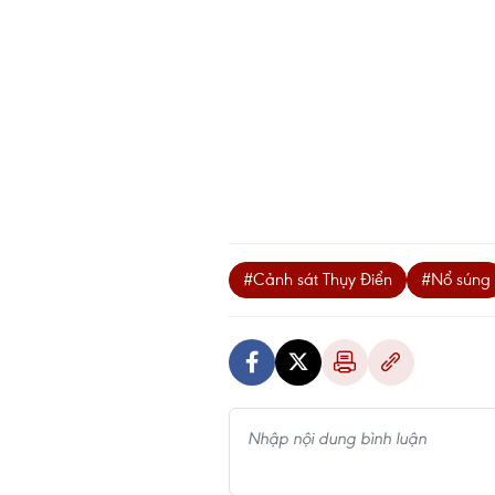
#Cảnh sát Thụy Điển
#Nổ súng