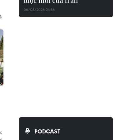
lược mới của Iran
06/08/2026 04:36
ễ
PODCAST
c
át