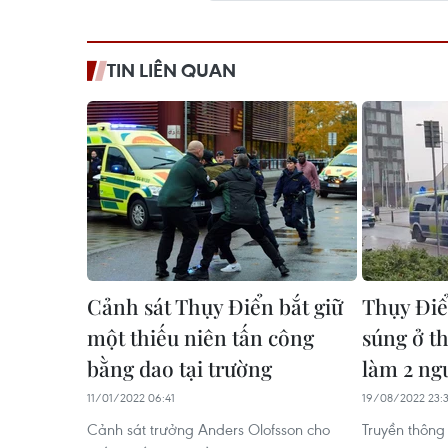
TIN LIÊN QUAN
Cảnh sát Thụy Điển bắt giữ
Thụy Điể
một thiếu niên tấn công
súng ở 
bằng dao tại trường
làm 2 ng
11/01/2022 06:41
19/08/2022 23:3
Cảnh sát trưởng Anders Olofsson cho
Truyền thông