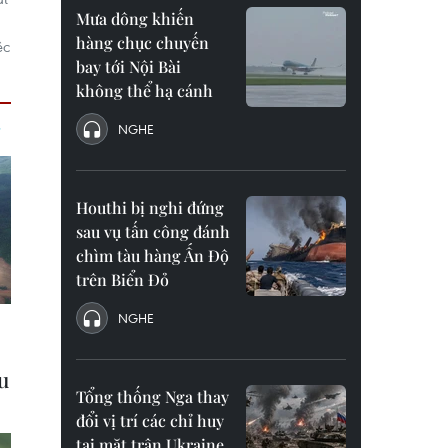
Mưa dông khiến
hàng chục chuyến
ệc
bay tới Nội Bài
không thể hạ cánh
NGHE
Houthi bị nghi đứng
sau vụ tấn công đánh
chìm tàu hàng Ấn Độ
trên Biển Đỏ
NGHE
Tổng thống Nga thay
đổi vị trí các chỉ huy
tại mặt trận Ukraine