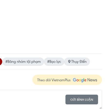
#Băng nhóm tội phạm
#Bạo lực
Thụy Điển
Theo dõi VietnamPlus
GỬI BÌNH LUẬN