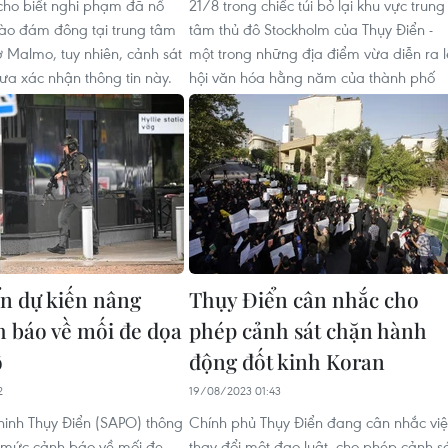
ho biết nghi phạm đã nổ
21/8 trong chiếc túi bỏ lại khu vực trung
ào đám đông tại trung tâm
tâm thủ đô Stockholm của Thụy Điển -
 Malmo, tuy nhiên, cảnh sát
một trong những địa điểm vừa diễn ra l
ưa xác nhận thông tin này.
hội văn hóa hằng năm của thành phố
n dự kiến nâng
Thụy Điển cân nhắc cho
 báo về mối đe dọa
phép cảnh sát chặn hành
ố
động đốt kinh Koran
2
19/08/2023 01:43
inh Thụy Điển (SAPO) thông
Chính phủ Thụy Điển đang cân nhắc việ
 mức cảnh báo về mối đe
thay đổi một đạo luật, cho phép cảnh s