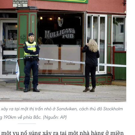
 xảy ra tại một thị trấn nhỏ ở Sandviken, cách thủ đô Stockholm
g 190km về phía Bắc. (Nguồn: AP)
t một vụ nổ súng xảy ra tại một nhà hàng ở miền