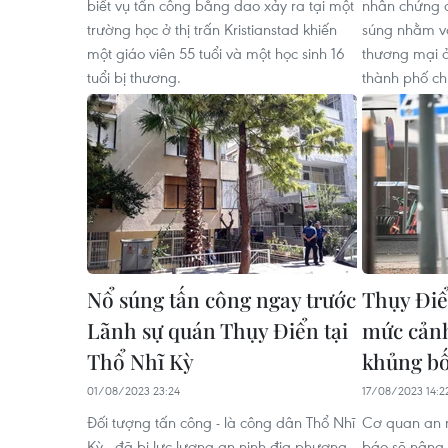
biết vụ tấn công bằng dao xảy ra tại một
nhân chứng c
trường học ở thị trấn Kristianstad khiến
súng nhằm v
một giáo viên 55 tuổi và một học sinh 16
thương mại ở
tuổi bị thương.
thành phố ch
Nổ súng tấn công ngay trước
Thụy Điể
Lãnh sự quán Thụy Điển tại
mức cảnh
Thổ Nhĩ Kỳ
khủng b
01/08/2023 23:24
17/08/2023 14:2
Đối tượng tấn công - là công dân Thổ Nhĩ
Cơ quan an n
Kỳ - đã bị lực lượng an ninh địa phương
báo sẽ nâng