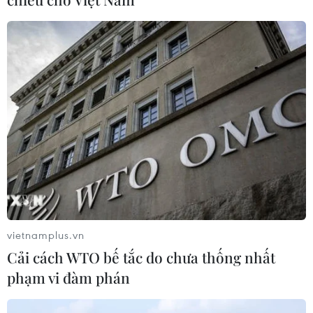
06/08/2026 02:05
Giá vàng ngày 6/8: Bảng giá tại các
công ty vàng bạc đá quý
06/08/2026 01:54
Xem thêm
vietnamplus.vn
Cải cách WTO bế tắc do chưa thống nhất
CƠ QUAN CHỦ QUẢN: THÔNG TẤN XÃ VIỆT NAM
phạm vi đàm phán
Tổng Biên tập: TRẦN TIẾN DUẨN