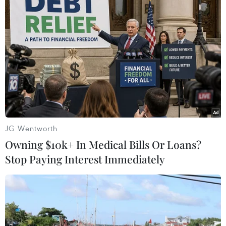
Trung Quốc trong quý 2/2023 thêm 500.000
thùng/ngày.
Tháng trước, Cơ quan Năng lượng Quốc tế (IEA)
đã nâng mức dự báo tăng trưởng nhu cầu dầu
toàn cầu năm 2023, do tiêu thụ dầu mỏ gia tăng
tại Ấn Độ, Trung Quốc và khu vực Trung Đông./.
(TTXVN/Vietnam+)
JG Wentworth
Owning $10k+ In Medical Bills Or Loans?
Stop Paying Interest Immediately