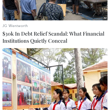
năm 2022.
JG Wentworth
$30k In Debt Relief Scandal: What Financial
Institutions Quietly Conceal
Một cơ sở khai thác dầu tại thị trấn Ras Lanuf, miền bắc Libya.
(Ảnh: AFP/TTXVN)
Tổ chức Các nước xuất khẩu dầu mỏ (OPEC) đã
giữ nguyên dự báo tăng trưởng nhu cầu dầu mỏ