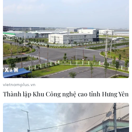
Phó Tổng Biên tập: NGUYỄN THỊ TÁM, KHÚC THANH
THỦY
Sở hữu trí tuệ
Quy định sử dụng
RSS
Hỗ trợ
Ngôn ngữ
TTXVN
Dịch vụ tin
Quảng cáo
Liên hệ
vietnamplus.vn
Thành lập Khu Công nghệ cao tỉnh Hưng Yên
Giấy phép số: 1374/GP-BTTTT do Bộ Thông tin và Truyền thông
cấp ngày 11/9/2008.
Quảng cáo: Phó TBT Nguyễn Thị Tám: 093.5958688, Email:
tamvna@gmail.com
Điện thoại: (024) 39411349 - (024) 39411348, Fax: (024)