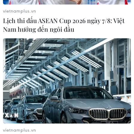
vietnamplus.vn
Lịch thi đấu ASEAN Cup 2026 ngày 7/8: Việt
Nam hướng đến ngôi đầu
TIN CÙNG CHUYÊN MỤC
BSR phối trộn thành công dầu Diesel
sinh học B5 và B10
vietnamplus.vn