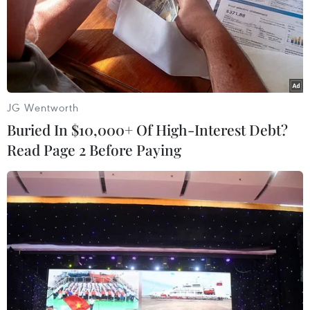
TIN LIÊN QUAN
JG Wentworth
Buried In $10,000+ Of High-Interest Debt?
Read Page 2 Before Paying
Chuyên gia nhận định giá dầu có thể vượt
trên 100 USD một thùng
30/12/2022 07:22