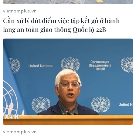
vietnamplus.vn
Cần xử lý dứt điểm việc tập kết gỗ ở hành
lang an toàn giao thông Quốc lộ 22B
Mỹ đánh giá việc áp giá trần đối với dầu
Nga có hiệu quả
11/01/2023 03:55
Bộ trưởng Tài chính Mỹ cho rằng mặc dù giá trần dầu
thô chỉ mới có hiệu lực khoảng 1 tháng nhưng dường
như đang đạt mục tiêu giữ lại dầu của Nga trên thị
trường, đồng thời hạn chế doanh thu của Nga.
vietnamplus.vn