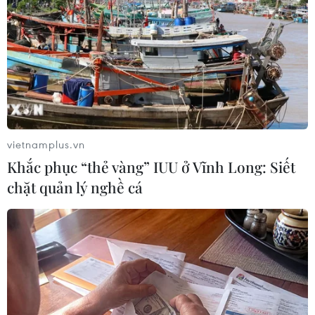
#OPEC
#Nhu cầu dầu mỏ toàn cầu
#Nhập khẩu dầu thô
#Kinh tế toàn cầu
vietnamplus.vn
#Cơ quan Năng lượng Quốc tế
#Lệnh trừng phạt
Khắc phục “thẻ vàng” IUU ở Vĩnh Long: Siết
chặt quản lý nghề cá
Theo dõi VietnamPlus