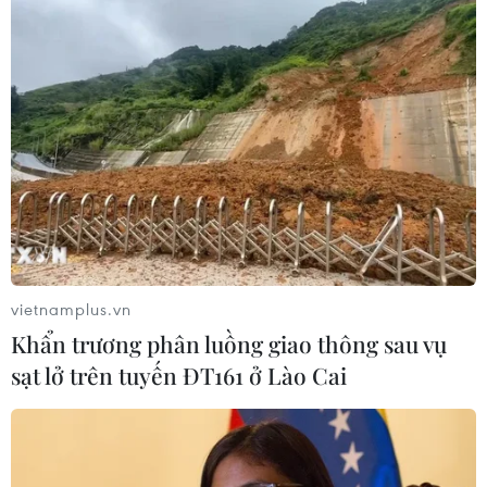
đang trên đà đạt mức cao nhất trong một năm, trước khi
lệnh cấm các sản phẩm dầu mỏ của Nga có hiệu lực
vào ngày 5/2.
vietnamplus.vn
Khẩn trương phân luồng giao thông sau vụ
sạt lở trên tuyến ĐT161 ở Lào Cai