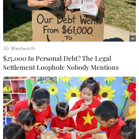
JG Wentworth
$25,000 In Personal Debt? The Legal
Settlement Loophole Nobody Mentions
Nga hoài nghi diễn đàn công bố thỏa
thuận thế kỷ của Mỹ
06/06/2019 12:05
Mỹ dự kiến tổ chức diễn đàn tại Bahrain vào ngày 25-
26/6 tới. Tại đây, Washington sẽ công bố phần kinh tế
của cái gọi là thỏa thuận thế kỷ về giải pháp cho Trung
Đông.