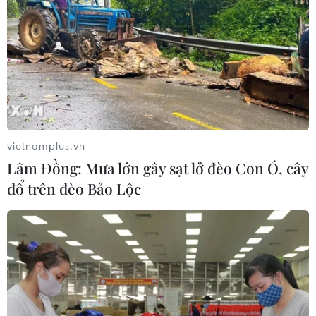
vietnamplus.vn
Lâm Đồng: Mưa lớn gây sạt lở đèo Con Ó, cây
đổ trên đèo Bảo Lộc