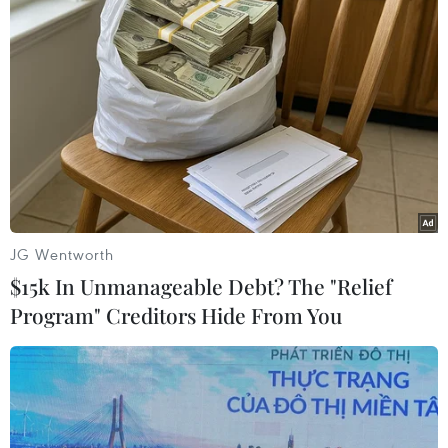
Mỹ
Palestine
Theo dõi VietnamPlus
JG Wentworth
$15k In Unmanageable Debt? The "Relief
TIN LIÊN QUAN
Program" Creditors Hide From You