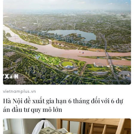
(TTXVN/Vietnam+)
vietnamplus.vn
Hà Nội đề xuất gia hạn 6 tháng đối với 6 dự
án đầu tư quy mô lớn
#Liên hợp quốc
#Đông Jerusalem
#Kế hoạch thế kỷ
#Kế hoạch Hòa bình Trung Đông
#Donald Trump