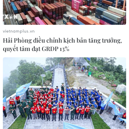
Xung đột tại Trung Đông: Tàu hàng
Ấn Độ bị đánh chìm trên Biển Đỏ
05/08/2026 04:40
vietnamplus.vn
Hải Phòng điều chỉnh kịch bản tăng trưởng,
Israel phát triển xét nghiệm máu đơn
quyết tâm đạt GRDP 13%
giản giúp phát hiện sớm ung thư
phổi
05/08/2026 03:42
Italy có thể tham gia cơ chế xác minh
giải giáp Hezbollah tại Nam Liban
04/08/2026 22:42
Iran-Oman đàm phán thiết lập tuyến