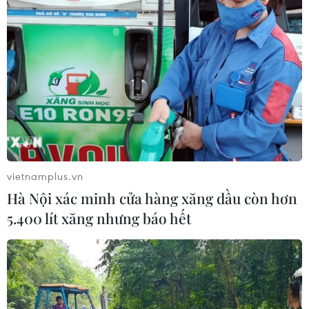
vietnamplus.vn
Hà Nội xác minh cửa hàng xăng dầu còn hơn
5.400 lít xăng nhưng báo hết