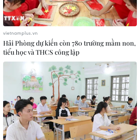
vietnamplus.vn
Hải Phòng dự kiến còn 780 trường mầm non,
tiểu học và THCS công lập
Đại sứ Mỹ: Israel có thể giữ lại các khu vực
thuộc Bờ Tây
08/06/2019 23:26