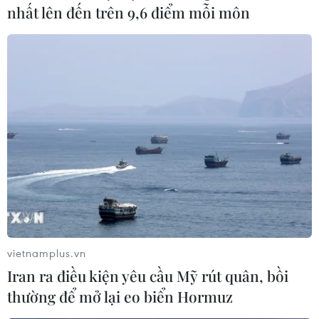
nhất lên đến trên 9,6 điểm mỗi môn
Israel thông báo đóng cửa khu vực đánh
cá tại Dải Gaza
13/06/2019 06:24
Chính quyền Israel thông báo đóng cửa khu vực đánh
cá ngoài khơi Dải Gaza nhằm đáp trả việc các quả
bóng bay mang theo mồi lửa được thả từ vùng đất ven
biển của người Palestine sang lãnh thổ nước này.
vietnamplus.vn
Iran ra điều kiện yêu cầu Mỹ rút quân, bồi
thường để mở lại eo biển Hormuz