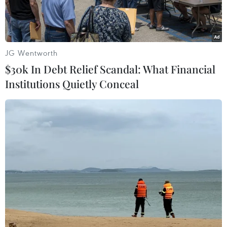
JG Wentworth
$30k In Debt Relief Scandal: What Financial
Institutions Quietly Conceal
Ngoại trưởng Palestine Riyad al-Malki. (Nguồn: AFP/TTXVN)
Palestine sẽ không chấp nhận kế hoạch của
chính quyền Mỹ nhằm giải quyết xung đột giữa
Palestine và Israel, người Palestine muốn được
sống trong tự do và hòa bình.