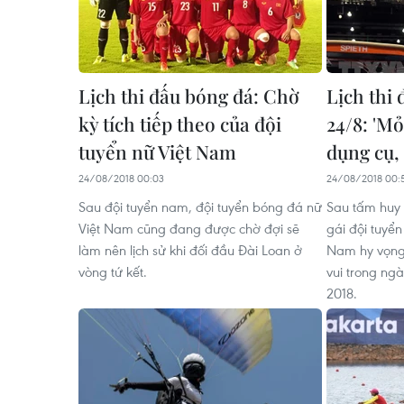
Lịch thi đấu bóng đá: Chờ
Lịch thi
kỳ tích tiếp theo của đội
24/8: 'Mỏ
tuyển nữ Việt Nam
dụng cụ,
24/08/2018 00:03
24/08/2018 00:
Sau đội tuyển nam, đội tuyển bóng đá nữ
Sau tấm huy
Việt Nam cũng đang được chờ đợi sẽ
gái đội tuyển
làm nên lịch sử khi đối đầu Đài Loan ở
Nam hy vọng 
vòng tứ kết.
vui trong ng
2018.