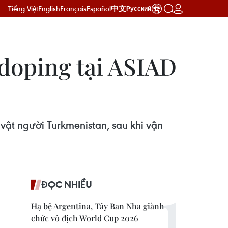
Tiếng Việt
English
Français
Español
中文
Русский
 doping tại ASIAD
ật người Turkmenistan, sau khi vận
ĐỌC NHIỀU
Hạ bệ Argentina, Tây Ban Nha giành
chức vô địch World Cup 2026