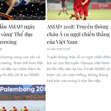
 đấu ASIAD ngày
ASIAD 2018: Truyền thông
 vàng' Thể dục
châu Á ca ngợi chiến thắng
 rowing
của Việt Nam
58
24/08/2018 02:55
 chương vàng của các cô
Truyền thông châu Á ca ngợi chiến thắ
 rowing, đoàn thể thao Việt
lịch sử của đội tuyển Olympic Việt Nam
sẽ tiếp tục nhận thêm tin
khi lần đầu tiên lọt vào Tứ kết ASIAD và
ày thi đấu 24/8 tại ASIAD
thậm chí còn toàn thắng, không thủng
lưới bàn nào trong 4 trận liên tiếp.