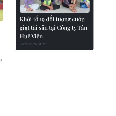
Khởi tố 19 đối tượng cướp
giật tài sản tại Công ty Tân
Huê Viên
08/08/2026 08:52
ng