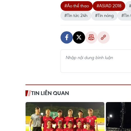
#Áo thể thao
#ASIAD 2018
#Tin tức 24h
#Tin nóng
#Tin 
TIN LIÊN QUAN