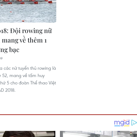
18: Đội rowing nữ
 mang về thêm 1
ng bạc
09
a các nữ tuyển thủ rowing là
ây 52, mang về tấm huy
hứ 5 cho đoàn Thể thao Việt
AD 2018.