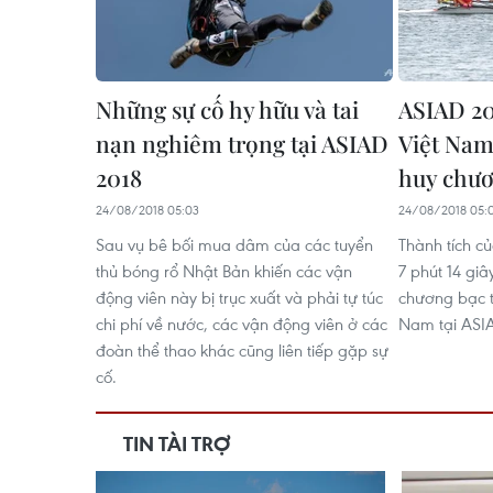
Những sự cố hy hữu và tai
ASIAD 20
nạn nghiêm trọng tại ASIAD
Việt Nam
2018
huy chươ
24/08/2018 05:03
24/08/2018 05:
Sau vụ bê bối mua dâm của các tuyển
Thành tích củ
thủ bóng rổ Nhật Bản khiến các vận
7 phút 14 gi
động viên này bị trục xuất và phải tự túc
chương bạc t
chi phí về nước, các vận động viên ở các
Nam tại ASI
đoàn thể thao khác cũng liên tiếp gặp sự
cố.