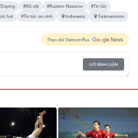
#Doping
#Đô vật
#Rustem Nazarov
#Tin tức
tức hot
#Tin tức an ninh
Indonesia
Turkmenistan
Theo dõi VietnamPlus
GỬI BÌNH LUẬN