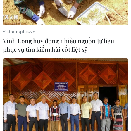
vietnamplus.vn
Vĩnh Long huy động nhiều nguồn tư liệu
phục vụ tìm kiếm hài cốt liệt sỹ
TIN CÙNG CHUYÊN MỤC