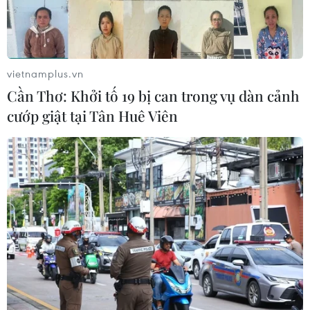
vietnamplus.vn
Cần Thơ: Khởi tố 19 bị can trong vụ dàn cảnh
cướp giật tại Tân Huê Viên
Nhìn lại những dấu ấn quan trọng của
ngành ngân hàng năm 2019
23/12/2019 03:02
Ngành ngân hàng năm 2019 ghi nhiều dấu ấn quan
trọng, đặc biệt là việc điều chỉnh một loạt chính sách
giúp các tổ chức tín dụng dần đi vào ổn định.