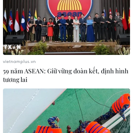
Xem xét điều chỉnh kế hoạch vốn với
những dự án chậm giải ngân
16/12/2019 01:54
Đây là một trong những giải pháp của Bộ Tài chính
nhằm hiện thực hóa Nghị quyết 94/NQ-CP/2019 của
Chính phủ về những nhiệm vụ, giải pháp đẩy nhanh
vietnamplus.vn
giải ngân kế hoạch vốn đầu tư công năm 2019.
59 năm ASEAN: Giữ vững đoàn kết, định hình
tương lai