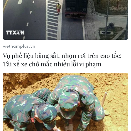
vietnamplus.vn
Vụ phế liệu bằng sắt, nhọn rơi trên cao tốc:
Tài xế xe chở mắc nhiều lỗi vi phạm