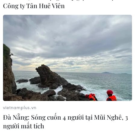
bật năm 2019
Công ty Tân Huê Viên
31/12/2019 14:02
Năm 2019, ngành tài chính đã thành công xuất sắc
nhiệm vụ tài chính - ngân sách trên mọi mặt công tác,
hoàn thành toàn diện kế hoạch xây dựng pháp luật và
thu ngân sách Nhà nước vượt trên 9% dự toán.
vietnamplus.vn
Đà Nẵng: Sóng cuốn 4 người tại Mũi Nghê, 3
người mất tích