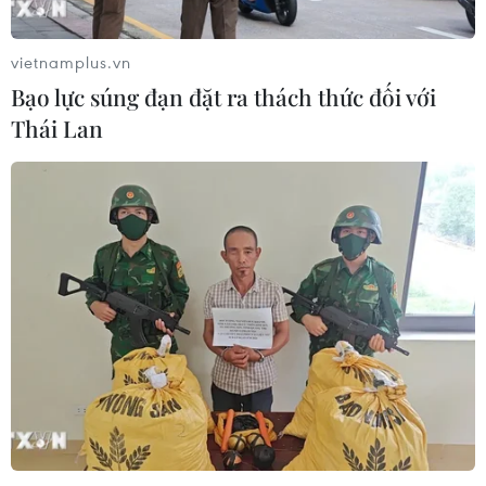
vietnamplus.vn
Bạo lực súng đạn đặt ra thách thức đối với
Thái Lan
Thanh toán điện tử liên ngân hàng đạt
87,591 triệu tỷ đồng
31/12/2019 07:34
Hiện cũng đã có 30 bệnh viện kết nối triển khai thanh
toán viện phí điện tử, một số bệnh viện đã đạt 35% số