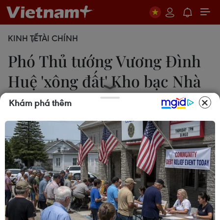
KINH TẾ
TÀI CHÍNH
Phó Thủ tướng Vương Đình
Huệ 'xông đất' Kho bạc Nhà
nước
Khám phá thêm
Chu Thanh Vân
30/01/2020 07:52
Phó Thủ tướng Vương Đình Huệ khẳng định mỗi
đồng tiền Kho bạc Nhà nước đang quản lý là sự
đóng góp từ mồ hôi, công sức nhân dân, do đó
Kho bạc Nhà nước phải có trách nhiệm quản thật