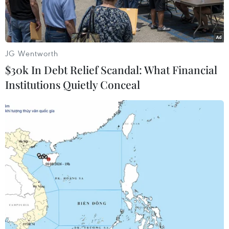
chặt.
JG Wentworth
$30k In Debt Relief Scandal: What Financial
Institutions Quietly Conceal
Phó Thủ tướng Chính phủ Vương Đình Huệ chúc Tết cán bộ,
nhân viên Kho bạc Nhà nước. (Ảnh: Phạm Hậu/TTXVN)
Nhân dịp đầu Xuân Canh Tý, sáng 30/1, Phó Thủ
tướng Vương Đình Huệ đã “xông đất” và làm