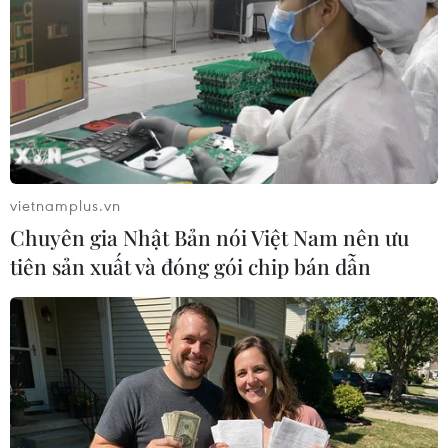
[Kho bạc Nhà nước: Thu ngân sách năm 2019
có thể vượt 5% so với dự toán]
Cần tiếp tục hiện đại hóa công tác quản lý và
các hoạt động của ngành Tài chính, của hệ
thống Kho bạc Nhà nước gắn liền với cải cách
thủ tục hành chính, chuyển từ hành chính sang
vietnamplus.vn
phục vụ để phục vụ tốt nhất cho người dân,
Chuyên gia Nhật Bản nói Việt Nam nên ưu
doanh nghiệp, các đơn vị sử dụng ngân sách
tiên sản xuất và đóng gói chip bán dẫn
Nhà nước.
"Đảng, Nhà nước và nhân dân đã tin tưởng giao
cho hệ thống Kho bạc Nhà nước quản lý một
khối lượng rất lớn tiền và tài sản, các đồng chí
phải có trách nhiệm quản lý cho tốt, cho an toàn
và sử dụng cho hiệu quả nhất. Mỗi đồng tiền mà