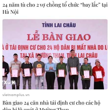
24 năm tù cho 2 vợ chồng tổ chức “bay lắc” tại
Hà Nội
Phố Wall lập kỷ lục mới nhờ đà tăng
của nhóm cổ phiếu AI
05/08/2026 00:37
Tỷ phú Jeff Bezos bán 15 triệu cổ
phiếu Amazon trị giá hơn 4 tỷ USD
04/08/2026 23:29
Phố Wall lập đỉnh lịch sử khi giá dầu
lao dốc mạnh
vietnamplus.vn
04/08/2026 00:59
Bàn giao 24 căn nhà tái định cư cho các hộ
dân bị lũ quét ở Mường Than