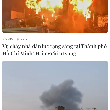
Các nhà đầu tư vẫn tỏ ra thận trọng trước nỗi lo về đợt
bùng phát dịch thứ hai và quá trình phục hồi lâu dài
sau tác động kinh tế sâu sắc của dịch COVID-19.
vietnamplus.vn
Vụ cháy nhà dân lúc rạng sáng tại Thành phố
Hồ Chí Minh: Hai người tử vong