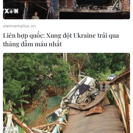
vietnamplus.vn
Liên hợp quốc: Xung đột Ukraine trải qua
tháng đẫm máu nhất
TIN CÙNG CHUYÊN MỤC
Dow Jones lập đỉnh kỷ lục nhờ diễn
biến tích cực tại Trung Đông
05/08/2026 23:27