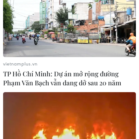
TIN LIÊN QUAN
vietnamplus.vn
TP Hồ Chí Minh: Dự án mở rộng đường
Phạm Văn Bạch vẫn dang dở sau 20 năm
Có dấu hiệu dịch qua đỉnh, chứng khoán
châu Á khởi sắc phiên chiều 5/5
05/05/2020 11:26