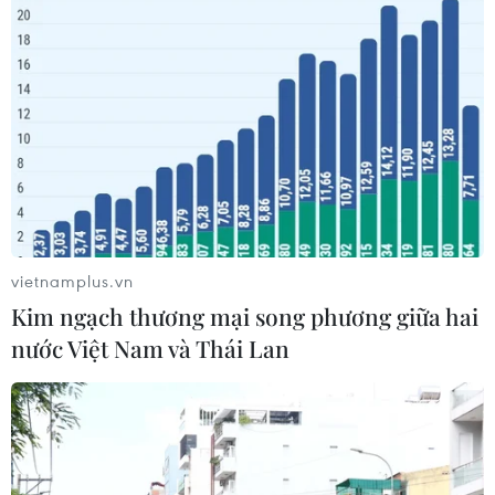
#COVID-19
#Chứng khoán Mỹ
#Chỉ số công nghiệp Dow Jones
#Dịch bệnh
#Fed
Mỹ
vietnamplus.vn
Kim ngạch thương mại song phương giữa hai
nước Việt Nam và Thái Lan
Theo dõi VietnamPlus