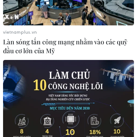
COVID-19.
vietnamplus.vn
Làn sóng tấn công mạng nhằm vào các quỹ
đầu cơ lớn của Mỹ
Phiên giao dịch tại sàn giao dịch chứng khoán New York, Mỹ
ngày 16/3/2020. Ảnh minh họa. (Nguồn: THX/TTXVN)
Thị trường chứng khoán Mỹ biến động bất nhất
trong phiên giao dịch đầu tuần ngày 11/5, khi