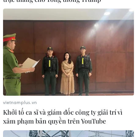
trong 3 tuần trở lại đây, bất chấp số liệu mới nhất về tình
hình ảm đạm trên thị trường lao động Mỹ.
vietnamplus.vn
Khởi tố ca sĩ và giám đốc công ty giải trí vì
xâm phạm bản quyền trên YouTube