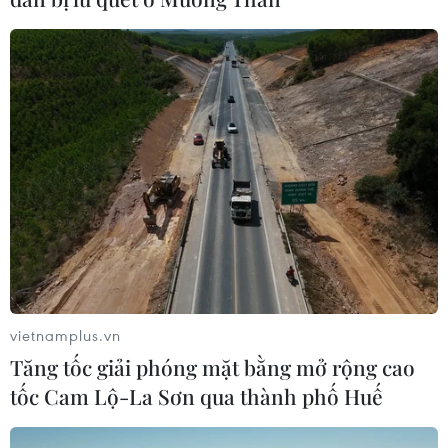
Thị trường chứng khoán thế giới:
Nhà đầu tư chấp chới
03/08/2026 14:35
VN-Index tăng hơn 27 điểm, khối
ngoại mua ròng trở lại hơn 1.000 tỷ
đồng
03/08/2026 09:32
Cổ phiếu công nghệ giảm sâu: Định
vietnamplus.vn
giá lại hay cơ hội tích lũy?
Tăng tốc giải phóng mặt bằng mở rộng cao
03/08/2026 08:45
tốc Cam Lộ-La Sơn qua thành phố Huế