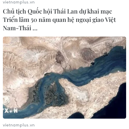
vietnamplus.vn
Chủ tịch Quốc hội Thái Lan dự khai mạc
Triển lãm 50 năm quan hệ ngoại giao Việt
Nam-Thái …
Chứng khoán Phố Wall tăng điểm bất chấp
số liệu kinh tế Mỹ yếu kém
09/05/2020 04:22
Chứng khoán toàn cầu chốt lại một tuần “thăng hoa,"
khi sự lạc quan về việc các quốc gia nới lỏng biện pháp
phong tỏa và mở cửa nền kinh tế trở lại đã vượt xa
những lo sợ về suy thoái toàn cầu.
vietnamplus.vn