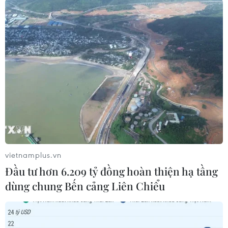
Sự gia tăng các trường hợp mắc mới COVID-19 ở
Đức và Hàn Quốc cho thấy những nỗ lực ban
đầu để dỡ bỏ các hạn chế có thể là quá sớm.
Singapore và Nhật Bản cũng thông báo về số ca
nhiễm mới. Tổ chức Y tế Thế giới (WHO) cho
biết các quốc gia đã nới lỏng các biện pháp
phong tỏa đã thấy sự gia tăng đột biến số ca mắc
COVID-19./.
(TTXVN/Vietnam+)
vietnamplus.vn
Đầu tư hơn 6.209 tỷ đồng hoàn thiện hạ tầng
dùng chung Bến cảng Liên Chiểu