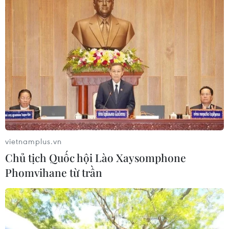
TIN LIÊN QUAN
vietnamplus.vn
Chủ tịch Quốc hội Lào Xaysomphone
Phomvihane từ trần
Đợi tín hiệu từ Fed, các thị trường chứng
khoán châu Á biến động trái chiều