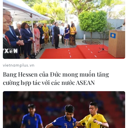
18/06/2025 09:19
Giới đầu tư đang theo dõi các diễn biến liên quan đến
xung đột Israel-Iran và chờ đợi quyết định chính sách
của Cục Dự trữ liên bang Mỹ (Fed).
vietnamplus.vn
Bang Hessen của Đức mong muốn tăng
cường hợp tác với các nước ASEAN