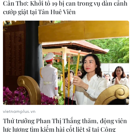
Cần Thơ: Khởi tố 19 bị can trong vụ dàn cảnh
cướp giật tại Tân Huê Viên
vietnamplus.vn
Thứ trưởng Phan Thị Thắng thăm, động viên
lực lượng tìm kiếm hài cốt liệt sĩ tại Công