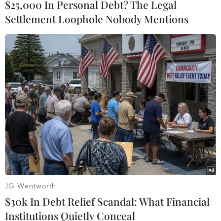
$25,000 In Personal Debt? The Legal
phối thị trường chứng
Settlement Loophole Nobody Mentions
khoán châu Á
Thị trường chứng khoán châu Á
biến động do căng thẳng Israel-
Iran và các diễn biến toàn cầu,
đặc biệt sau lời kêu gọi sơ tán
của Mỹ.
(TTXVN/Vietnam+)
JG Wentworth
$30k In Debt Relief Scandal: What Financial
Institutions Quietly Conceal