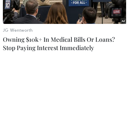
JG Wentworth
Owning $10k+ In Medical Bills Or Loans?
Stop Paying Interest Immediately
Giao dịch viên tại Sàn giao dịch chứng khoán New York, Mỹ.
(Ảnh: THX/TTXVN)
Thị trường chứng khoán Phố Wall giao dịch cầm
chừng trong phiên 18/6 sau khi Cục Dự trữ Liên
bang Mỹ (Fed) đưa ra quyết định giữ nguyên lãi