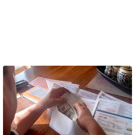
suất, đúng như kỳ vọng của thị trường.
Tại New York, chỉ số công nghiệp Dow Jones
giảm 0,1% xuống 42.171,66 điểm, chỉ số S&P 500
giảm 0,1% xuống 5.980,87 điểm, còn chỉ số công
nghệ Nasdaq Composite tăng 0,1% lên 19.546,27
điểm.
Fed đã quyết định giữ nguyên lãi suất trong
cuộc họp thứ tư liên tiếp. Chủ tịch Fed Jerome
Powell cho biết cần thêm thời gian để theo dõi
tác động lạm phát từ các chính sách thuế quan
của Tổng thống Donald Trump.
Ông Powell khẳng định Fed có đủ điều kiện để
chờ đợi và thu thập thêm thông tin trước khi
xem xét thay đổi lãi suất.