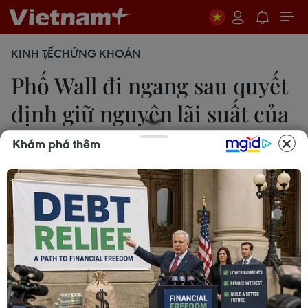
KINH TẾ
CHỨNG KHOÁN
Phố Wall đi ngang sau quyết
định giữ nguyên lãi suất của
Fed
Khám phá thêm
Minh Hằng
19/06/2025 01:28
Chỉ số công nghiệp Dow Jones giảm 0,1% xuống
42.171,66 điểm, chỉ số S&P 500 giảm 0,1% xuống
5.980,87 điểm, còn chỉ số công nghệ Nasdaq
Composite tăng 0,1% lên 19.546,27 điểm.