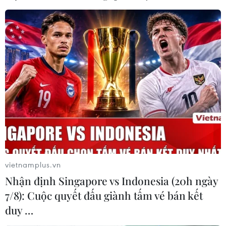
11/09/2014 12:39
U19 Nhật Bản đã giành tấm vé đầu tiên vào chơi trận
chung kết giải U19 Đông Nam Á - Cúp NutiFood 2014,
sau khi có chiến thắng 2-1 trước U19 Thái Lan.
vietnamplus.vn
Nhận định Singapore vs Indonesia (20h ngày
7/8): Cuộc quyết đấu giành tấm vé bán kết
duy …