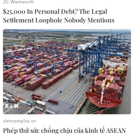
JG Wentworth
$25,000 In Personal Debt? The Legal
Settlement Loophole Nobody Mentions
Công Phượng được đặt rất nhiều niềm tin trước khi trận đấu bắt
đầu. (Ảnh: Minh Chiến/Vietnam+)
vietnamplus.vn
Phép thử sức chống chịu của kinh tế ASEAN