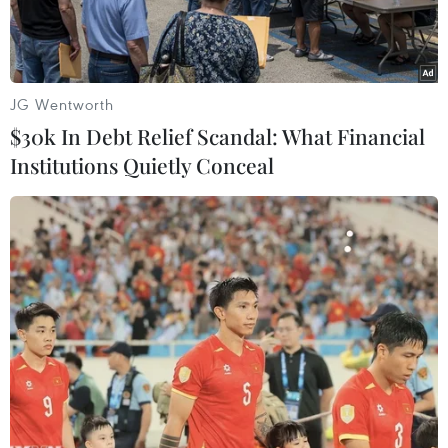
JG Wentworth
$30k In Debt Relief Scandal: What Financial
Institutions Quietly Conceal
U19 Việt Nam thăng hoa trước khán giả nhà. (Ảnh: Minh
Chiến/Vietnam+)
Đội tuyển U19 Việt Nam đã khiến người hâm
mộ mãn nhãn khi đánh bại U19 Myanmar 4-1
để giành vé vào chung kết giải U19 Đông Nam
Á.