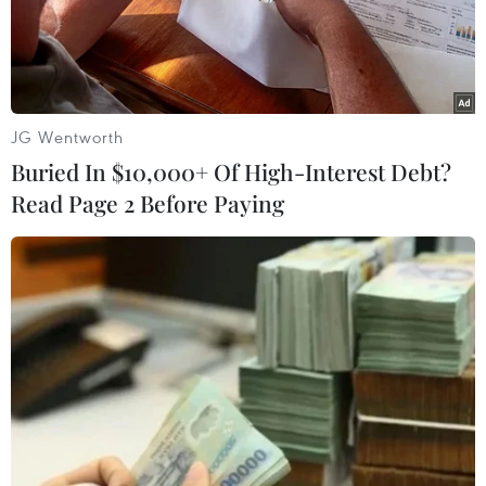
JG Wentworth
Buried In $10,000+ Of High-Interest Debt?
#U19 Việt Nam
#U19 Myanmar
#Văn Long
Read Page 2 Before Paying
#Văn Toàn
#Xuân Trường
#Tuấn Anh
#Chung kết
#Cận cảnh chiến thắng
TP. Hà Nội
Theo dõi VietnamPlus