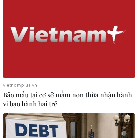
39. (Ảnh: Minh Chiến/Vietnam+)
vietnamplus.vn
Bảo mẫu tại cơ sở mầm non thừa nhận hành
vi bạo hành hai trẻ
Ngay đầu hiệp 2, Văn Toàn đã nâng tỷ số lên 3-0. (Ảnh: Minh
Chiến/Vietnam+)