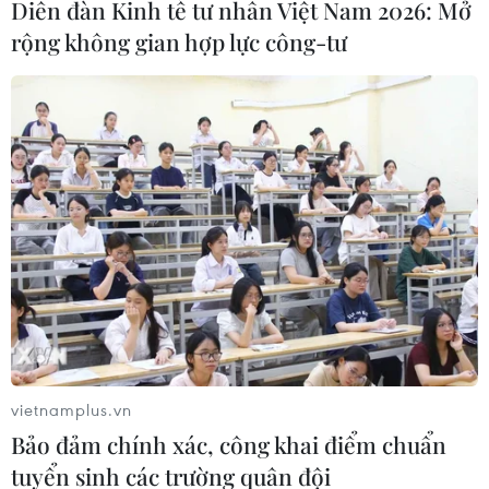
U19 Myanmar, để ghi tên mình vào trận chung kết giải
Diễn đàn Kinh tế tư nhân Việt Nam 2026: Mở
U19 Đông Nam Á.
rộng không gian hợp lực công-tư
vietnamplus.vn
Thắng nhẹ U19 Thái Lan, U19 Nhật giành
Bảo đảm chính xác, công khai điểm chuẩn
vé vào chung kết
tuyển sinh các trường quân đội