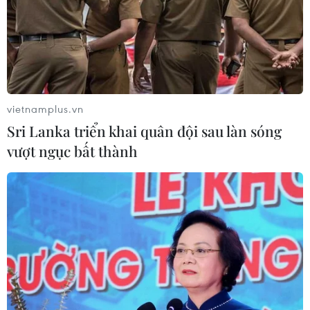
ASEAN Cup 2026: Đội tuyển Việt
Nam tạo "cơn địa chấn" trên truyền
thông khu vực
04/08/2026 02:45
vietnamplus.vn
Sri Lanka triển khai quân đội sau làn sóng
Báo chí Đông Nam Á "dậy
vượt ngục bất thành
sóng" vì tuyển Việt Nam, chỉ ra lý do
Indonesia thua đau
04/08/2026 02:32
'Hủy diệt' Indonesia 3-0, tuyển Việt
Nam khẳng định vị thế nhà vô địch
ASEAN Cup
03/08/2026 15:39