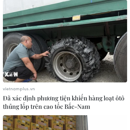
U19 Việt Nam - U19 Myanmar và
"cơn mưa bàn thắng" ở Brunei
11/09/2014 04:30
Gần ba tuần sau trận chung kết Cúp Hassanal Bolkial
2014, U19 Việt Nam lại có cơ hội tái ngộ U19 Myanmar
khi hai đội đối đầu nhau ở bán kết giải U19 Đông Nam
Á
vietnamplus.vn
Đã xác định phương tiện khiến hàng loạt ôtô
thủng lốp trên cao tốc Bắc-Nam