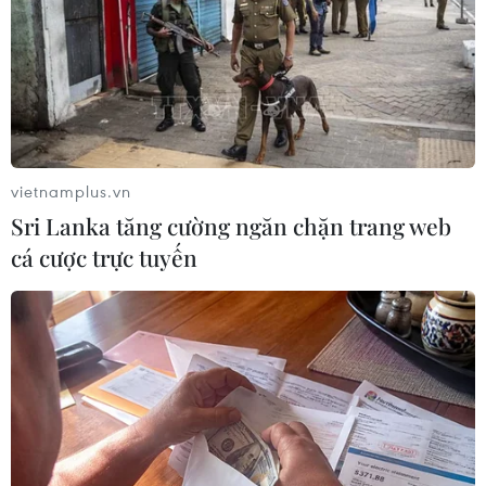
Niềm vui của các cổ động viên Việt Nam. (Ảnh: Minh
vietnamplus.vn
Chiến/Vietnam+)
Sri Lanka tăng cường ngăn chặn trang web
cá cược trực tuyến
(Vietnam+)