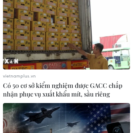
vietnamplus.vn
Có 50 cơ sở kiểm nghiệm được GACC chấp
nhận phục vụ xuất khẩu mít, sầu riêng