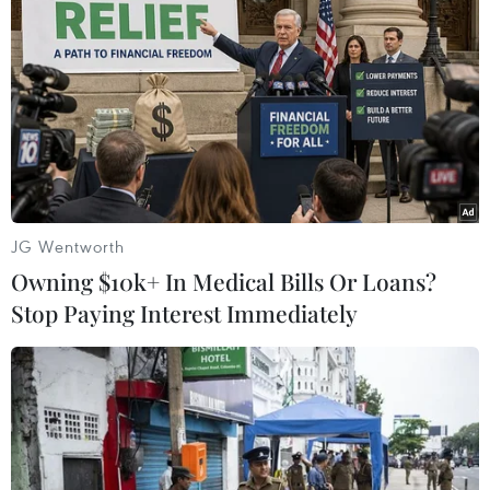
JG Wentworth
Owning $10k+ In Medical Bills Or Loans?
Văn Long ấn định tỷ số 4-1 cho U19 Việt Nam. (Ảnh: Minh
Stop Paying Interest Immediately
Chiến/Vietnam+)