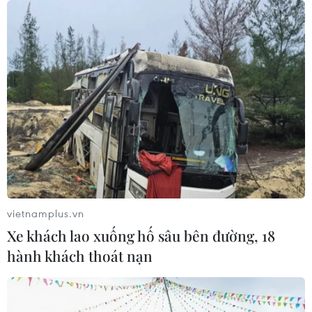
Sang-sik cần giành ngôi đầu bảng?
06/08/2026 11:05
Nhận định Việt Nam vs Campuchia:
'Phù thủy Kim' sẽ xoay tua toan tính
đường dài?
06/08/2026 08:25
HLV Kim Sang-sik: 'Tuyển Việt Nam
hướng tới chiến thắng để giữ ngôi
đầu bảng'
vietnamplus.vn
06/08/2026 07:25
Xe khách lao xuống hố sâu bên đường, 18
hành khách thoát nạn
Chủ tịch Liên đoàn Bóng đá thế giới
chịu sức ép chưa từng có
06/08/2026 04:12