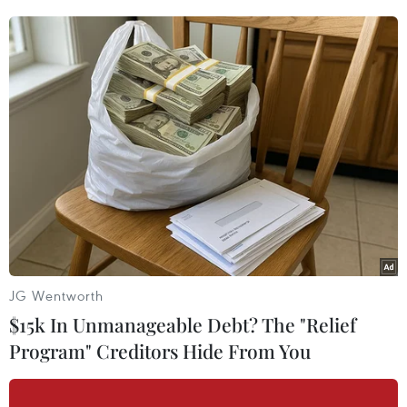
Phút 31, Tuấn Anh là người mở đầu chiến thắng cho U19 Việt
Nam. (Ảnh: Minh Chiến/Vietnam+)
JG Wentworth
$15k In Unmanageable Debt? The "Relief
Program" Creditors Hide From You
Lương Xuân Trường ăn mừng sau khi ghi bàn đẳng cấp ở phút