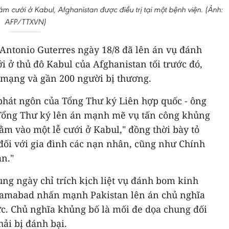
 cưới ở Kabul, Afghanistan được điều trị tại một bệnh viện. (Ảnh:
AFP/TTXVN)
Antonio Guterres ngày 18/8 đã lên án vụ đánh
ở thủ đô Kabul của Afghanistan tối trước đó,
t mạng và gần 200 người bị thương.
phát ngôn của Tổng Thư ký Liên hợp quốc - ông
"Tổng Thư ký lên án mạnh mẽ vụ tấn công khủng
m vào một lễ cưới ở Kabul," đồng thời bày tỏ
đối với gia đình các nạn nhân, cũng như Chính
n."
ng ngày chỉ trích kịch liệt vụ đánh bom kinh
slamabad nhấn mạnh Pakistan lên án chủ nghĩa
c. Chủ nghĩa khủng bố là mối đe dọa chung đối
hải bị đánh bại.