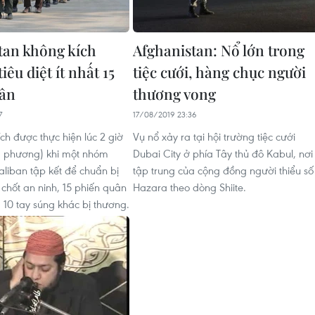
tan không kích
Afghanistan: Nổ lớn trong
iêu diệt ít nhất 15
tiệc cưới, hàng chục người
uân
thương vong
7
17/08/2019 23:36
ch được thực hiện lúc 2 giờ
Vụ nổ xảy ra tại hội trường tiệc cưới
a phương) khi một nhóm
Dubai City ở phía Tây thủ đô Kabul, nơi
aliban tập kết để chuẩn bị
tập trung của cộng đồng người thiểu số
 chốt an ninh, 15 phiến quân
Hazara theo dòng Shiite.
và 10 tay súng khác bị thương.