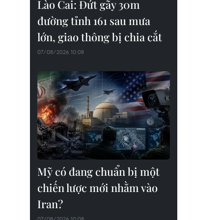
Lào Cai: Đứt gãy 30m
đường tỉnh 161 sau mưa
lớn, giao thông bị chia cắt
07/08/2026 10:08
Mỹ có đang chuẩn bị một
chiến lược mới nhằm vào
Iran?
07/08/2026 10:08