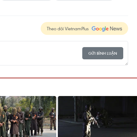
Theo dõi VietnamPlus
GỬI BÌNH LUẬN