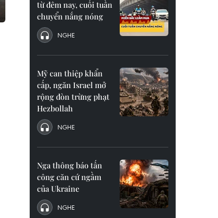
từ đêm nay, cuối tuần
chuyển nắng nóng
NGHE
Mỹ can thiệp khẩn
cấp, ngăn Israel mở
rộng đòn trừng phạt
Hezbollah
NGHE
Nga thông báo tấn
công căn cứ ngầm
của Ukraine
NGHE