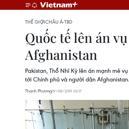
THẾ GIỚI
CHÂU Á-TBD
Quốc tế lên án v
Afghanistan
Pakistan, Thổ Nhĩ Kỳ lên án mạnh mẽ vụ
tới Chính phủ và người dân Afghanistan.
Thanh Phương
19/08/2019 03:17