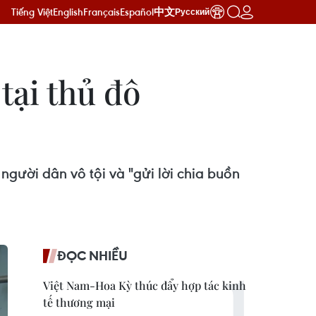
Tiếng Việt
English
Français
Español
中文
Русский
tại thủ đô
gười dân vô tội và "gửi lời chia buồn
ĐỌC NHIỀU
Việt Nam-Hoa Kỳ thúc đẩy hợp tác kinh
tế thương mại