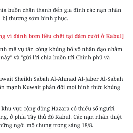
chia buồn chân thành đến gia đình các nạn nhân
 bị thương sớm bình phục.
g vì đánh bom liều chết tại đám cưới ở Kabul]
ạnh mẽ vụ tấn công khủng bố vô nhân đạo nhằm
này" và "gửi lời chia buồn tới Chính phủ và
uwait Sheikh Sabah Al-Ahmad Al-Jaber Al-Sabah
nhấn mạnh Kuwait phản đối mọi hình thức khủng
i khu vực cộng đồng Hazara có thiểu số người
ống, ở phía Tây thủ đô Kabul. Các nạn nhân thiệt
hững ngôi mộ chung trong sáng 18/8.