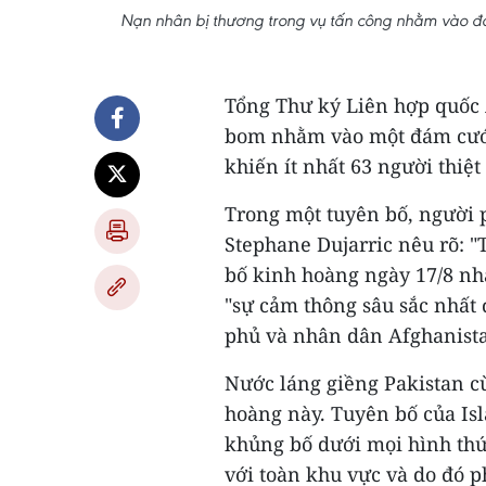
Nạn nhân bị thương trong vụ tấn công nhằm vào đám
Tổng Thư ký Liên hợp quốc 
bom nhằm vào một đám cưới 
khiến ít nhất 63 người thiệ
Trong một tuyên bố, người 
Stephane Dujarric nêu rõ: 
bố kinh hoàng ngày 17/8 nhằ
"sự cảm thông sâu sắc nhất 
phủ và nhân dân Afghanista
Nước láng giềng Pakistan cù
hoàng này. Tuyên bố của I
khủng bố dưới mọi hình thứ
với toàn khu vực và do đó p