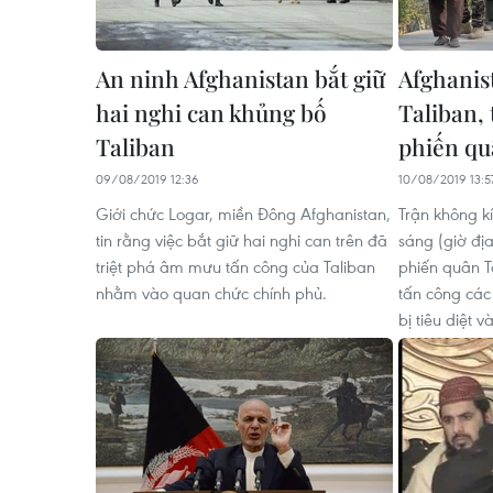
An ninh Afghanistan bắt giữ
Afghanis
hai nghi can khủng bố
Taliban, t
Taliban
phiến q
09/08/2019 12:36
10/08/2019 13:5
Giới chức Logar, miền Đông Afghanistan,
Trận không kí
tin rằng việc bắt giữ hai nghi can trên đã
sáng (giờ đị
triệt phá âm mưu tấn công của Taliban
phiến quân T
nhằm vào quan chức chính phủ.
tấn công các
bị tiêu diệt 