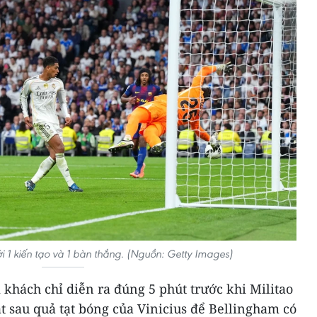
i 1 kiến tạo và 1 bàn thắng. (Nguồn: Getty Images)
 khách chỉ diễn ra đúng 5 phút trước khi Militao
t sau quả tạt bóng của Vinicius để Bellingham có