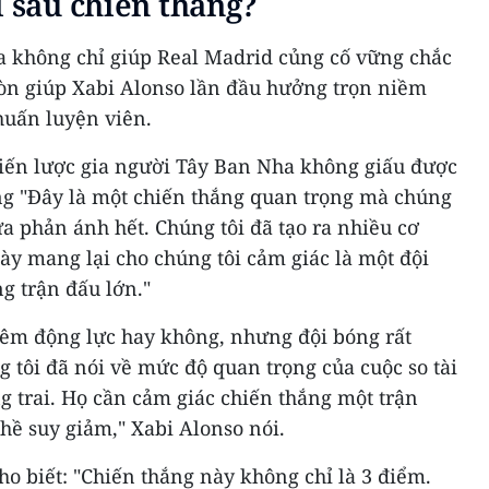
ì sau chiến thắng?
a không chỉ giúp Real Madrid củng cố vững chắc
òn giúp Xabi Alonso lần đầu hưởng trọn niềm
 huấn luyện viên.
hiến lược gia người Tây Ban Nha không giấu được
g "Đây là một chiến thắng quan trọng mà chúng
ưa phản ánh hết. Chúng tôi đã tạo ra nhiều cơ
này mang lại cho chúng tôi cảm giác là một đội
g trận đấu lớn."
thêm động lực hay không, nhưng đội bóng rất
g tôi đã nói về mức độ quan trọng của cuộc so tài
ng trai. Họ cần cảm giác chiến thắng một trận
hề suy giảm," Xabi Alonso nói.
ho biết: "Chiến thắng này không chỉ là 3 điểm.