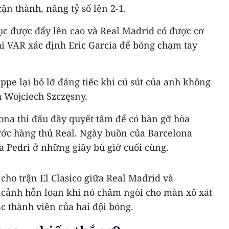
n thành, nâng tỷ số lên 2-1.
 tục được đẩy lên cao và Real Madrid có được cơ
khi VAR xác định Eric Garcia để bóng chạm tay
e lại bỏ lỡ đáng tiếc khi cú sút của anh không
h Wojciech Szczęsny.
ona thi đấu đầy quyết tâm để có bàn gỡ hòa
ước hàng thủ Real. Ngày buồn của Barcelona
a Pedri ở những giây bù giờ cuối cùng.
 cho trận
El Clasico giữa Real Madrid và
g cảnh hỗn loạn khi nó châm ngòi cho màn xô xát
c thành viên của hai đội bóng.