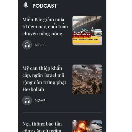
PODCAST
Miền Bắc giảm mưa
từ đêm nay, cuối tuần
chuyển nắng nóng
NGHE
Mỹ can thiệp khẩn
cấp, ngăn Israel mở
rộng đòn trừng phạt
Hezbollah
NGHE
Nga thông báo tấn
công căn cứ ngầm