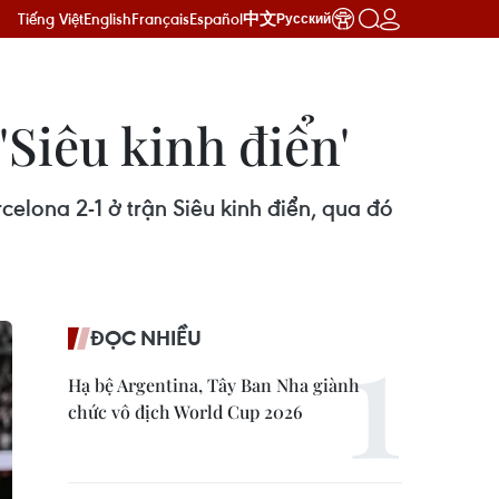
Tiếng Việt
English
Français
Español
中文
Русский
'Siêu kinh điển'
lona 2-1 ở trận Siêu kinh điển, qua đó
ĐỌC NHIỀU
Hạ bệ Argentina, Tây Ban Nha giành
chức vô địch World Cup 2026