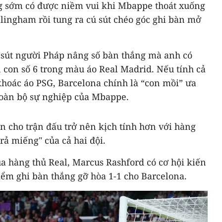
g sớm có được niềm vui khi Mbappe thoát xuống
ingham rồi tung ra cú sút chéo góc ghi bàn mở
 sút người Pháp nâng số bàn thắng mà anh có
 con số 6 trong màu áo Real Madrid. Nếu tính cả
khoác áo PSG, Barcelona chính là “con mồi” ưa
 toàn bộ sự nghiệp của Mbappe.
 cho trận đấu trở nên kịch tính hơn với hàng
rả miếng" của cả hai đội.
ủa hàng thủ Real, Marcus Rashford có cơ hội kiến
iểm ghi bàn thắng gỡ hòa 1-1 cho Barcelona.