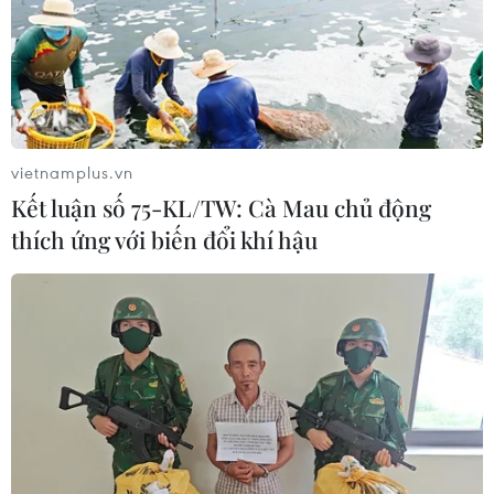
vietnamplus.vn
Kết luận số 75-KL/TW: Cà Mau chủ động
thích ứng với biến đổi khí hậu
TIN CÙNG CHUYÊN MỤC
VN-Index tăng hơn 3 điểm nhờ sức
bật nhóm dầu khí