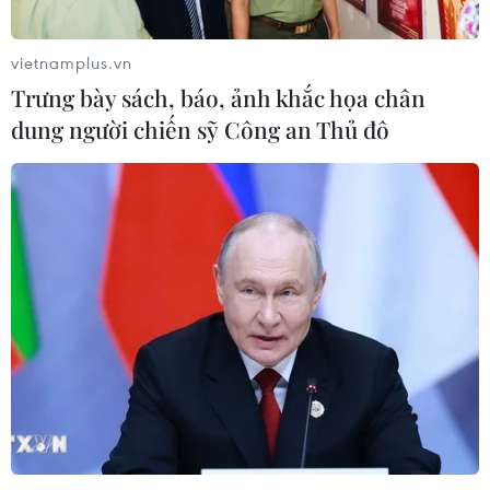
vietnamplus.vn
Chứng khoán châu Á đồng loạt tăng
Trưng bày sách, báo, ảnh khắc họa chân
nhờ đà hồi phục của cổ phiếu công
dung người chiến sỹ Công an Thủ đô
nghệ
05/08/2026 11:00
Thị trường IPO Đông Nam Á nửa đầu
năm 2026: Giá trị tăng, số lượng giảm
05/08/2026 10:07
Doanh thu hậu IPO tăng vọt, cổ
phiếu SpaceX vẫn rớt giá do "đốt
tiền" cho AI
05/08/2026 06:51