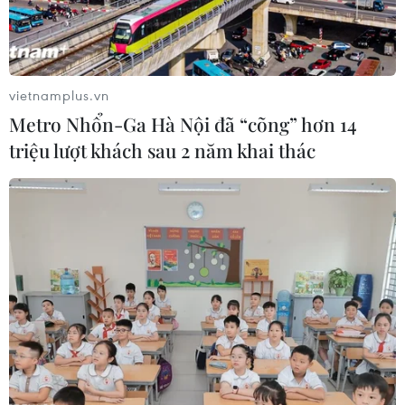
vietnamplus.vn
Metro Nhổn-Ga Hà Nội đã “cõng” hơn 14
triệu lượt khách sau 2 năm khai thác
Chứng khoán tuần tới: Sẽ có sự phân hóa
rõ nét giữa các dòng cổ phiếu
16/11/2019 11:21
Các nhà phân tích dự báo trong tuần giao dịch tiếp theo
(18-22/11), VN-Index có thể sẽ tiếp tục điều chỉnh về vùng
hỗ trợ gần nhất trong khoảng 1.000-1.008 điểm và hồi
phục lên từ đây.