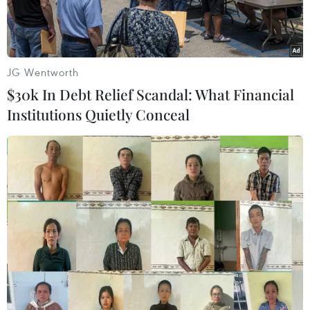
JG Wentworth
$30k In Debt Relief Scandal: What Financial
Institutions Quietly Conceal
Trụ sở của tập đoàn SIX. (Ảnh: Bitcoin)
Tập đoàn SIX vận hành Sàn giao dịch chứng
khoán Thụy Sỹ ngày 18/11 thông báo kế hoạch
chào mua Sàn giao dịch chứng khoán Bolsas y
Mercados Espanoles (BME) của Tây Ban Nha,