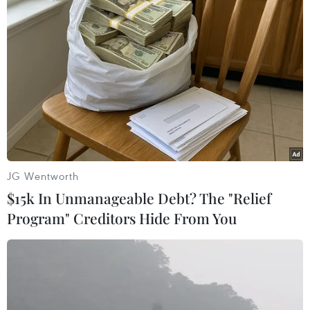
Theo dõi VietnamPlus
TIN LIÊN QUAN
JG Wentworth
$15k In Unmanageable Debt? The "Relief
Program" Creditors Hide From You