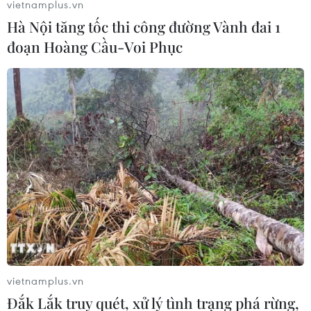
vietnamplus.vn
Hà Nội tăng tốc thi công đường Vành đai 1
đoạn Hoàng Cầu-Voi Phục
Saudi Arabia ủng hộ OPEC+ gia hạn cắt
giảm sản lượng dầu mỏ
30/03/2021 06:30
Các nguồn thạo tin cho rằng xu hướng áp đặt lệnh
phong tỏa mới nhiều khả năng sẽ khiến OPEC+ quyết
định kéo dài việc cắt giảm đến tháng Năm, khi các
nước thành viên tiến hành nhóm họp vào ngày 1/4.
vietnamplus.vn
Đắk Lắk truy quét, xử lý tình trạng phá rừng,