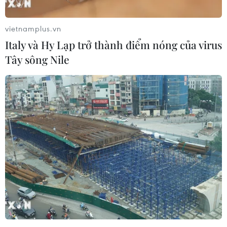
#Saudi Arabia
#UAE
#Qatar
#Trung tâm
#Thay thế
#Thái tử Mohammed
Arập Xêút
vietnamplus.vn
Italy và Hy Lạp trở thành điểm nóng của virus
Tây sông Nile
Theo dõi VietnamPlus
TIN LIÊN QUAN