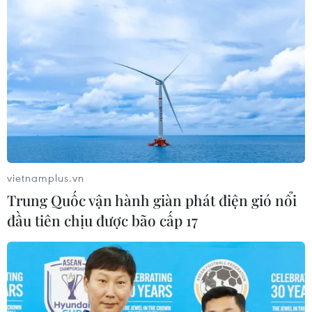
23/04/2021 11:23
Thỏa thuận hợp tác giữa Trung Quốc và Iran chỉ là một
phần bức tranh toàn cảnh trong tầm nhìn của Bắc Kinh
ở Trung Đông. Nói cách khác, với Bắc Kinh, Tehran là
một quân cờ trên bàn cờ lớn ở khu vực.
vietnamplus.vn
Trung Quốc vận hành giàn phát điện gió nổi
đầu tiên chịu được bão cấp 17