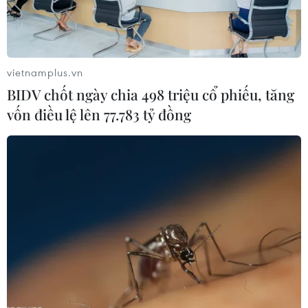
nhiên, một điều rõ ràng là năng lượng vẫn đóng
vai trò chủ chốt trong trò chơi này”./.
(Vietnam+)
vietnamplus.vn
BIDV chốt ngày chia 498 triệu cổ phiếu, tăng
vốn điều lệ lên 77.783 tỷ đồng