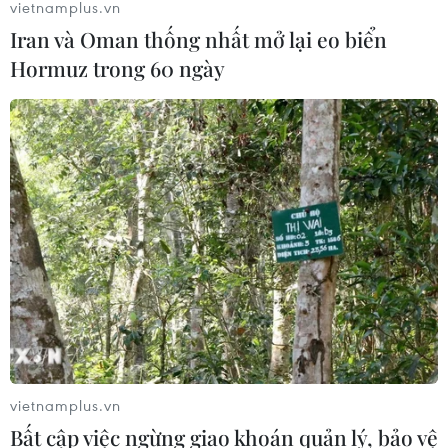
vietnamplus.vn
Iran và Oman thống nhất mở lại eo biển
Hormuz trong 60 ngày
vietnamplus.vn
Bất cập việc ngừng giao khoán quản lý, bảo vệ