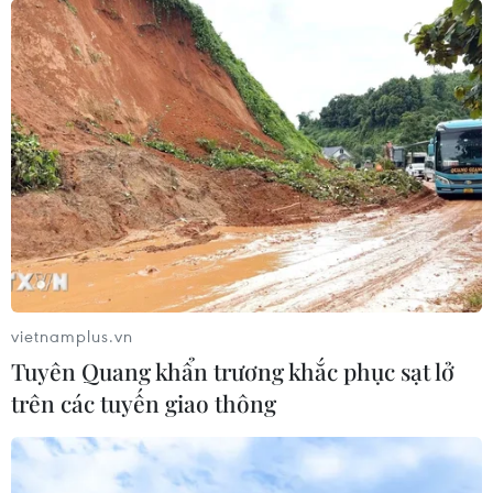
khu vực tư nhân.
vietnamplus.vn
Tuyên Quang khẩn trương khắc phục sạt lở
trên các tuyến giao thông
Đằng sau thỏa thuận đầu tư 400 tỷ USD
của Trung Quốc vào Iran