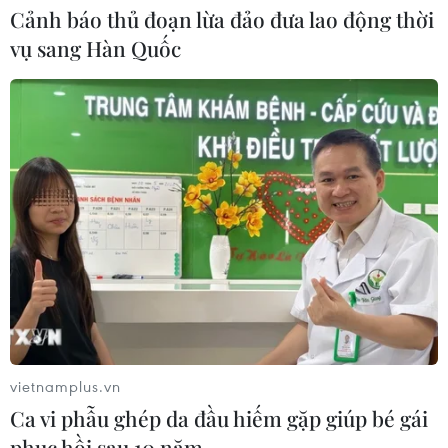
Cảnh báo thủ đoạn lừa đảo đưa lao động thời
vụ sang Hàn Quốc
Iran ra điều kiện gì với Mỹ
trước khi mở lại Eo biển Hormuz?
03/08/2026 16:12
Iran tuyên bố chưa đạt đủ điều kiện
để mở lại eo biển Hormuz
03/08/2026 15:59
Làn sóng người Israel di cư ra nước
ngoài vẫn ở mức kỷ lục
vietnamplus.vn
03/08/2026 11:32
Ca vi phẫu ghép da đầu hiếm gặp giúp bé gái
phục hồi sau 10 năm