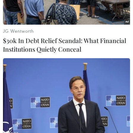
Arabia
JG Wentworth
$30k In Debt Relief Scandal: What Financial
Institutions Quietly Conceal
Thái tử Saudi Arabia Mohammed bin Salman. (Ảnh:
AFP/Getty)
Saudi Arabia gần đây đã mở rộng thách thức đối
với các quốc gia vùng Vịnh nhỏ hơn bằng cách
định vị nước này như một địa điểm tổ chức các