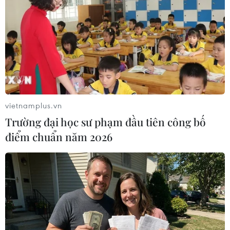
nghiệp nhỏ và vừa từ chính sách
thuế
09/08/2026 14:15
Tập trung nguồn lực đưa Dự án
Nhiệt điện Long Phú 1 về đích
09/08/2026 13:46
vietnamplus.vn
Trường đại học sư phạm đầu tiên công bố
điểm chuẩn năm 2026
Ấn Độ dự kiến chi 8,8 tỷ USD cho
hoạt động thăm dò dầu khí biển sâu
09/08/2026 13:13
Chứng khoán tuần tới: VN-Index có
vượt được vùng 1.800 điểm?