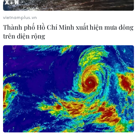
vietnamplus.vn
Hải Phòng điều chỉnh kịch bản tăng
Thành phố Hồ Chí Minh xuất hiện mưa dông
trưởng, quyết tâm đạt GRDP 13%
trên diện rộng
09/08/2026 08:25
Bảo đảm an toàn hệ thống ngân
hàng và phát triển kinh tế số
09/08/2026 06:20
Trung Quốc công bố kế hoạch phát
triển ngành hàng không dân dụng
09/08/2026 05:12