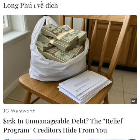
Trường hợp vi phạm nghiêm trọng, Bộ Nông
Long Phú 1 về đích
nghiệp và Phát triển Nông Thôn đề nghị các Sở
đề xuất các cơ quan chức năng cấp phép sản
xuất của cơ sở rút giấy phép kinh doanh, lưu
hành sản phẩm.
Bộ Nông nghiệp và Phát triển Nông Thôn đề
nghị các Sở Nông nghiệp và Phát triển Nông
thôn các tỉnh, thành phố trực thuộc Trung ương
triển khai và báo cáo kết quả về Bộ trước ngày
5/11/2013./.
JG Wentworth
Thanh Tâm (Vietnam+)
$15k In Unmanageable Debt? The "Relief
Program" Creditors Hide From You