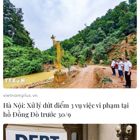
#Phân bón
#Hàng giả
#Nông nghiệp
#Xử phạt
vietnamplus.vn
Hà Nội: Xử lý dứt điểm 3 vụ việc vi phạm tại
hồ Đồng Đò trước 30/9
Theo dõi VietnamPlus