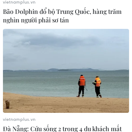
vietnamplus.vn
Bão Dolphin đổ bộ Trung Quốc, hàng trăm
Các khoản hoàn thuế tác động tích
nghìn người phải sơ tán
cực đến kết quả kinh doanh của
doanh nghiệp Mỹ
09/08/2026 04:35
Giá gạo Việt Nam đi ngược xu hướng
với các nước xuất khẩu lớn
09/08/2026 04:23
4 bước chuyển chiến lược của Việt
Nam củng cố niềm tin đối tác quốc tế
09/08/2026 04:06
vietnamplus.vn
Đà Nẵng: Cứu sống 2 trong 4 du khách mất