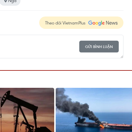
Nga
Theo dõi VietnamPlus
GỬI BÌNH LUẬN