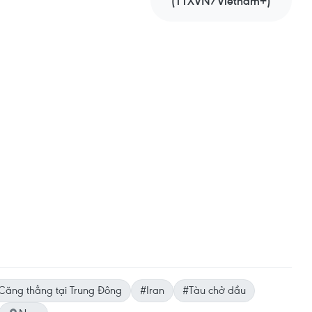
(TTXVN/Vietnam+)
Căng thẳng tại Trung Đông
#Iran
#Tàu chở dầu