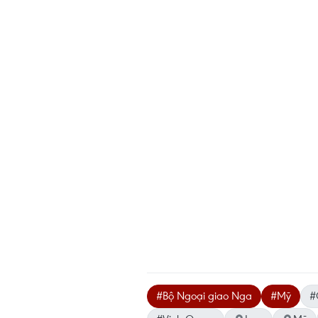
#Bộ Ngoại giao Nga
#Mỹ
#