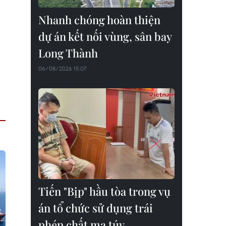
Nhanh chóng hoàn thiện
dự án kết nối vùng, sân bay
Long Thành
06/08/2026 15:07
Tiến "Bịp" hầu tòa trong vụ
án tổ chức sử dụng trái
phép chất ma túy