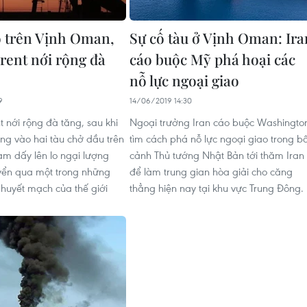
ố trên Vịnh Oman,
Sự cố tàu ở Vịnh Oman: Ira
Brent nới rộng đà
cáo buộc Mỹ phá hoại các
nỗ lực ngoại giao
9
14/06/2019 14:30
 nới rộng đà tăng, sau khi
Ngoại trưởng Iran cáo buộc Washingto
ông vào hai tàu chở dầu trên
tìm cách phá nỗ lực ngoại giao trong bố
m dấy lên lo ngại lượng
cảnh Thủ tướng Nhật Bản tới thăm Iran
yển qua một trong những
để làm trung gian hòa giải cho căng
huyết mạch của thế giới
thẳng hiện nay tại khu vực Trung Đông.