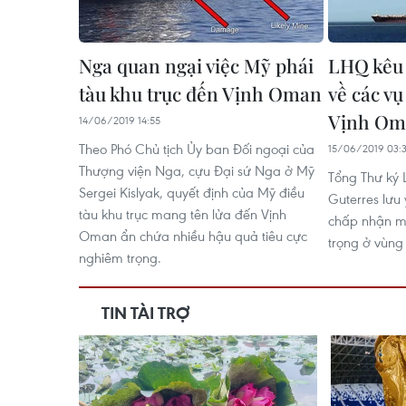
Nga quan ngại việc Mỹ phái
LHQ kêu g
tàu khu trục đến Vịnh Oman
về các vụ
Vịnh Om
14/06/2019 14:55
Theo Phó Chủ tịch Ủy ban Đối ngoại của
15/06/2019 03:
Thượng viện Nga, cựu Đại sứ Nga ở Mỹ
Tổng Thư ký 
Sergei Kislyak, quyết định của Mỹ điều
Guterres lưu 
tàu khu trục mang tên lửa đến Vịnh
chấp nhận m
Oman ẩn chứa nhiều hậu quả tiêu cực
trọng ở vùng
nghiêm trọng.