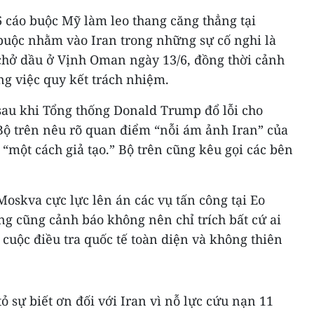
 cáo buộc Mỹ làm leo thang căng thẳng tại
uộc nhằm vào Iran trong những sự cố nghi là
chở dầu ở Vịnh Oman ngày 13/6, đồng thời cảnh
g việc quy kết trách nhiệm.
sau khi Tổng thống Donald Trump đổ lỗi cho
 Bộ trên nêu rõ quan điểm “nỗi ám ảnh Iran” của
“một cách giả tạo.” Bộ trên cũng kêu gọi các bên
Moskva cực lực lên án các vụ tấn công tại Eo
g cũng cảnh báo không nên chỉ trích bất cứ ai
 cuộc điều tra quốc tế toàn diện và không thiên
ỏ sự biết ơn đối với Iran vì nỗ lực cứu nạn 11