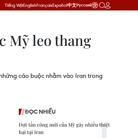
Tiếng Việt
English
Français
Español
中文
Русский
c Mỹ leo thang
 những cáo buộc nhằm vào Iran trong
ĐỌC NHIỀU
Đợt tấn công mới của Mỹ gây nhiều thiệt
hại tại Iran