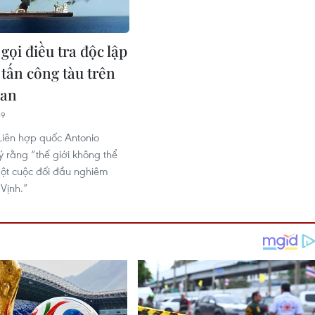
ọi điều tra độc lập
 tấn công tàu trên
an
39
Liên hợp quốc Antonio
ý rằng “thế giới không thể
ột cuộc đối đầu nghiêm
 Vịnh.”