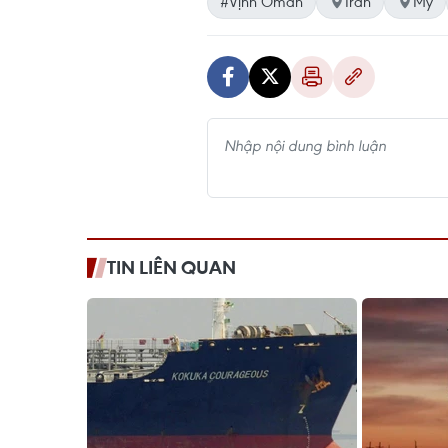
#Vịnh Oman
Iran
Mỹ
TIN LIÊN QUAN