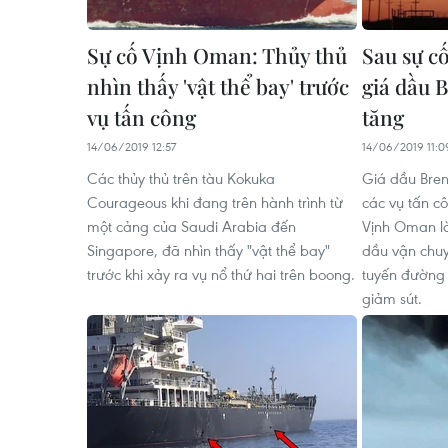
Sự cố Vịnh Oman: Thủy thủ
Sau sự c
nhìn thấy 'vật thể bay' trước
giá dầu 
vụ tấn công
tăng
14/06/2019 12:57
14/06/2019 11:0
Các thủy thủ trên tàu Kokuka
Giá dầu Brent
Courageous khi đang trên hành trình từ
các vụ tấn c
một cảng của Saudi Arabia đến
Vịnh Oman là
Singapore, đã nhìn thấy "vật thể bay"
dầu vận chu
trước khi xảy ra vụ nổ thứ hai trên boong.
tuyến đường 
giảm sút.