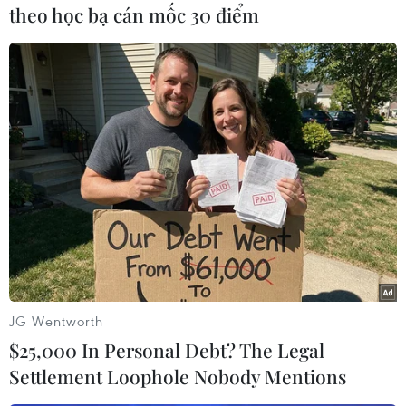
theo học bạ cán mốc 30 điểm
#Đánh bom
#Tháng lễ Hồi giáo Ramadan
#Thương vong
#Cuộc không kích
#Khủng bố
Syria
JG Wentworth
$25,000 In Personal Debt? The Legal
Settlement Loophole Nobody Mentions
Theo dõi VietnamPlus