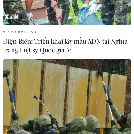
vietnamplus.vn
Điện Biên: Triển khai lấy mẫu ADN tại Nghĩa
trang Liệt sỹ Quốc gia A1
7.500 phiến quân Syria thân Thổ Nhĩ Kỳ
tiếp tục đổ về Libya
25/04/2020 13:44
Thổ Nhĩ Kỳ đã đề nghị mức lương 2.000 USD/tháng
dành cho các phiến quân Syria đồng ý đến Libya tham
chiến theo hợp đồng có thời hạn từ 3-6 tháng.