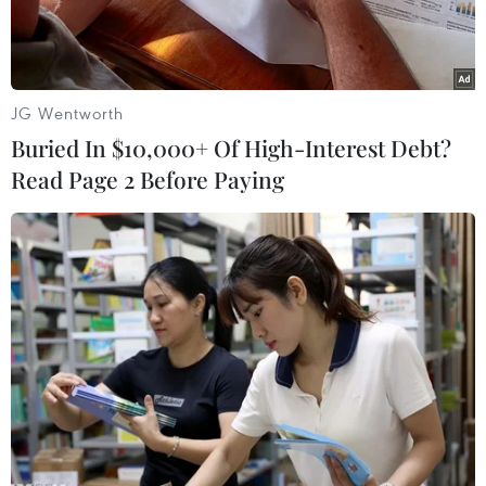
JG Wentworth
Buried In $10,000+ Of High-Interest Debt?
Read Page 2 Before Paying
Hiện trường vụ nổ. (Ảnh: Al Jazeera)
Theo tổ chức Giám sát Nhân quyền Syria
(SOHR), một vụ đánh bom nhằm vào một xe tải
chở nhiên liệu ở thành phố Afrin, miền Bắc
Syria ngày 28/4 đã khiến gần 100 người thương
vong.
Vụ đánh bom xảy ra ở một khu chợ trong thành