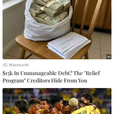
Syria và Iran chỉ trích Mỹ về việc duy trì
các lệnh trừng phạt
21/04/2020 03:16
Ngoại trưởng Zarif cho rằng ý định thực sự của Mỹ khi
từ chối dỡ bỏ các lệnh trừng phạt nhằm vào nhiều quốc
gia đang gặp khó khăn trong cuộc chiến chống dịch
bệnh COVID-19 hiện đã trở nên rõ ràng.
JG Wentworth
$15k In Unmanageable Debt? The "Relief
Program" Creditors Hide From You