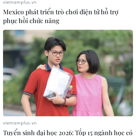
Hệ thống phòng không của Syria đã chặn đứng "hành
vietnamplus.vn
động xâm lược của Israel" từ không phận Liban, và bắn
Mexico phát triển trò chơi điện tử hỗ trợ
hạ một số rocket trước khi chúng đến mục tiêu.
phục hồi chức năng
vietnamplus.vn
Syria: 7 người thương vong trong vụ không
Tuyển sinh đại học 2026: Tốp 15 ngành học có