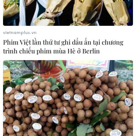
vietnamplus.vn
Phim Việt lần thứ tư ghi dấu ấn tại chương
trình chiếu phim mùa Hè ở Berlin
TIN CÙNG CHUYÊN MỤC