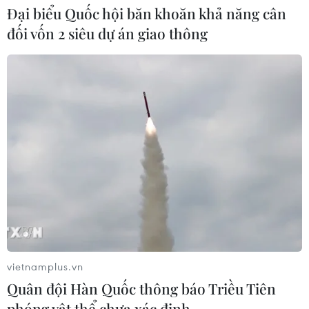
Đại biểu Quốc hội băn khoăn khả năng cân
đối vốn 2 siêu dự án giao thông
CƠ QUAN CHỦ QUẢN: THÔNG TẤN XÃ VIỆT NAM
Tổng Biên tập: TRẦN TIẾN DUẨN
Phó Tổng Biên tập: NGUYỄN THỊ TÁM, KHÚC THANH
THỦY
Sở hữu trí tuệ
Quy định sử dụng
RSS
Hỗ trợ
Ngôn ngữ
TTXVN
Dịch vụ tin
Quảng cáo
Liên hệ
vietnamplus.vn
Quân đội Hàn Quốc thông báo Triều Tiên
phóng vật thể chưa xác định