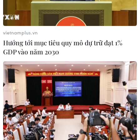
trong khu vực.
vietnamplus.vn
Hướng tới mục tiêu quy mô dự trữ đạt 1%
GDP vào năm 2030
Chuyến thăm của Bộ trưởng Quốc phòng Syria diễn ra trong
bối cảnh quân đội chính phủ nước này đã tái kiểm soát Deraa.
(Nguồn: Reuters)
Ngày 19/9, Bộ trưởng Quốc phòng kiêm Tổng
tham mưu trưởng quân đội Syria Ali Ayyoub đã