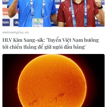
vietnamplus.vn
HLV Kim Sang-sik: 'Tuyển Việt Nam hướng
tới chiến thắng để giữ ngôi đầu bảng'
Quân đội Syria đẩy lùi cuộc tấn công
khủng bố ở tỉnh Idlib
09/05/2021 03:22
Các lực lượng vũ trang Syria đã đẩy lùi cuộc tấn công
của một nhóm gồm khoảng 20 phiến quân nước ngoài
thuộc nhóm khủng bố Hay’at Tahrir al-Sham tại khu vực
Mellaja và tiêu diệt ít nhất 10 tay súng.