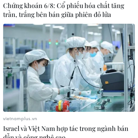
Syria: Hy vọng đám phán về soạn thảo
Chứng khoán 6/8: Cổ phiếu hóa chất tăng
trần, trắng bên bán giữa phiên đỏ lửa
hiến pháp mới được nối lại
11/09/2021 15:04
Phát biểu sau khi gặp Ngoại trưởng Syria Faisal al-
Meqdad, nhà ngoại giao người Na Uy Geir Pedersen
nêu rõ: "Chúng tôi đã có các cuộc thảo luận rất quan
trọng và rất tốt."
vietnamplus.vn
Israel và Việt Nam hợp tác trong ngành bán
dẫn và công nghệ cao