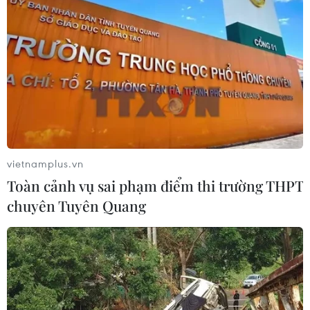
luận giải giáp vũ khí tại Gaza
04/08/2026 05:06
Iran đề xuất thành lập liên minh an
ninh giữa các nước Hồi giáo trong
khu vực
04/08/2026 03:21
vietnamplus.vn
Toàn cảnh vụ sai phạm điểm thi trường THPT
Iran ra điều kiện gì với Mỹ
chuyên Tuyên Quang
trước khi mở lại Eo biển Hormuz?
03/08/2026 16:12
Iran tuyên bố chưa đạt đủ điều kiện