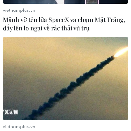
thành trì của lực lượng đối lập.
vietnamplus.vn
Jordan từ lâu đã ủng hộ phe đối lập Syria được
Mảnh vỡ tên lửa SpaceX va chạm Mặt Trăng,
phương Tây hậu thuẫn, lực lượng từng kiểm
dấy lên lo ngại về rác thải vũ trụ
soát miền Nam Syria cho đến khi quân đội
chính phủ phát động đợt tấn công hồi năm 2018
dưới sự yểm trợ của Nga.
Hiện cả Jordan và Israel đều bày tỏ quan ngại
về sự hiện diện của các lực lượng được Iran hậu
thuẫn gần biên giới Syria./.
(TTXVN/Vietnam+)
vietnamplus.vn