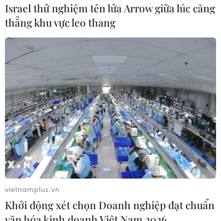
Israel thử nghiệm tên lửa Arrow giữa lúc căng
thẳng khu vực leo thang
#Khủng bố
#Buôn lậu ma túy
#Quân đội chính phủ
#Biên giới Syria
Jordan
Syria
Theo dõi VietnamPlus
vietnamplus.vn
Khởi động xét chọn Doanh nghiệp đạt chuẩn
văn hóa kinh doanh Việt Nam 2026