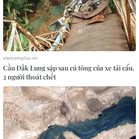
để mở lại eo biển Hormuz
03/08/2026 15:59
Làn sóng người Israel di cư ra nước
ngoài vẫn ở mức kỷ lục
03/08/2026 11:32
vietnamplus.vn
Cầu Đắk Lung sập sau cú tông của xe tải cẩu,
2 người thoát chết
Tín hiệu tích cực đối với tiến trình
phục hồi kinh tế của Syria
03/08/2026 07:22
Tổng thống Mỹ: Các bên đạt bước
tiến hướng tới chấm dứt xung đột với