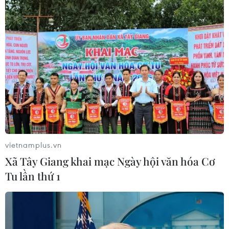
08/04/2021 04:58
Hãng thông tấn nhà nước Syria (SANA) đưa tin sáng
8/4, Israel đã tấn công các mục tiêu gần thủ đô
Damascus và hệ thống phòng không của Syria đã bắn
hạ một số tên lửa ở các quận phía Nam của thủ đô.
vietnamplus.vn
Xã Tây Giang khai mạc Ngày hội văn hóa Cơ
Tu lần thứ 1