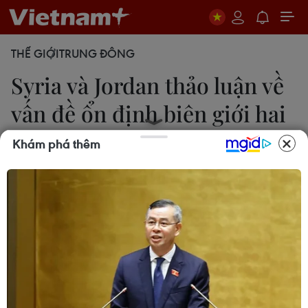
THẾ GIỚI
TRUNG ĐÔNG
Syria và Jordan thảo luận về
vấn đề ổn định biên giới hai
nước
Khám phá thêm
Việt Khoa
20/09/2021 00:04
Chủ tịch Hội đồng Tham mưu trưởng quân đội
Jordan, Tướng Yousef Huneiti đã thảo luận với Bộ
trưởng Quốc phòng Syria về tình hình tại Deraa,
cuộc chiến khủng bố và vấn đề buôn lậu ma túy