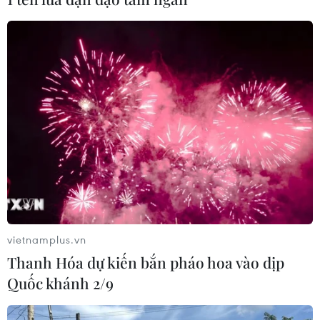
Xung đột tại Trung Đông: Tàu hàng
Ấn Độ bị đánh chìm trên Biển Đỏ
05/08/2026 04:40
Israel phát triển xét nghiệm máu đơn
giản giúp phát hiện sớm ung thư
phổi
05/08/2026 03:42
Italy có thể tham gia cơ chế xác minh
vietnamplus.vn
giải giáp Hezbollah tại Nam Liban
Thanh Hóa dự kiến bắn pháo hoa vào dịp
04/08/2026 22:42
Quốc khánh 2/9