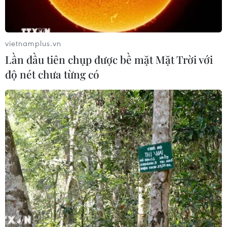
vietnamplus.vn
Lần đầu tiên chụp được bề mặt Mặt Trời với
độ nét chưa từng có
Quân đội Syria nối lại chiến dịch quân sự
tại thành phố Deraa
05/09/2021 22:05