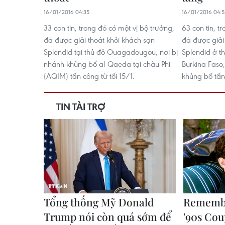
16/01/2016 04:35
16/01/2016 04:5
33 con tin, trong đó có một vị bộ trưởng,
63 con tin, t
đã được giải thoát khỏi khách sạn
đã được giải
Splendid tại thủ đô Ouagadougou, nơi bị
Splendid ở 
nhánh khủng bố al-Qaeda tại châu Phi
Burkina Faso
(AQIM) tấn công từ tối 15/1.
khủng bố tấn