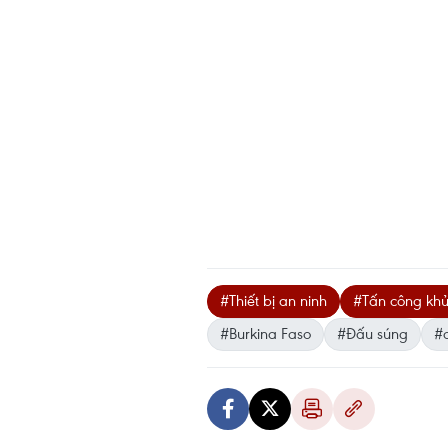
#Thiết bị an ninh
#Tấn công kh
#Burkina Faso
#Đấu súng
#