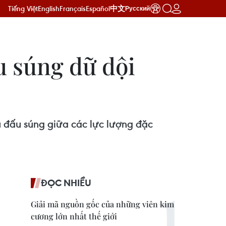
Tiếng Việt
English
Français
Español
中文
Русский
u súng dữ dội
ụ đấu súng giữa các lực lượng đặc
ĐỌC NHIỀU
Giải mã nguồn gốc của những viên kim
cương lớn nhất thế giới