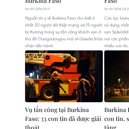
Burkina Faso
Faso
16/01/2016 01:17
16/01/2016 03:
Nguồn tin y tế Burkina Faso cho biết ít
Các lực lượn
nhất 20 người đã thiệt mạng và 15 người
sử dụng chất
bị thương trong vụ tấn công khách sạn ở
sạn Splendi
thủ đô Ouagadougou mà al-Qaeda thừa
nơi các phần
nhận tiến hành.
nhiều con tin.
Vụ tấn công tại Burkina
Burkina F
Faso: 33 con tin đã được giải
con tin, 
thoát
tăng