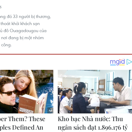
5
rong đó 33 người bị thương,
 thoát khỏi khách sạn
thủ đô Ouagadougou của
, nơi đang bị một nhóm
 công.