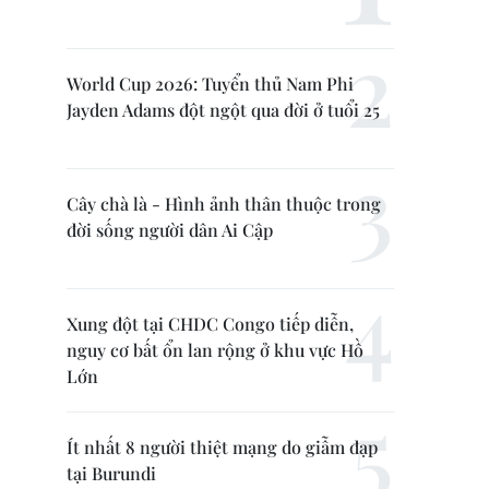
World Cup 2026: Tuyển thủ Nam Phi
Jayden Adams đột ngột qua đời ở tuổi 25
Cây chà là - Hình ảnh thân thuộc trong
đời sống người dân Ai Cập
Xung đột tại CHDC Congo tiếp diễn,
nguy cơ bất ổn lan rộng ở khu vực Hồ
Lớn
Ít nhất 8 người thiệt mạng do giẫm đạp
tại Burundi