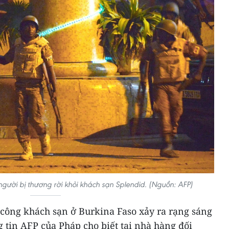
người bị thương rời khỏi khách sạn Splendid. (Nguồn: AFP)
n công khách sạn ở Burkina Faso xảy ra rạng sáng
g tin AFP của Pháp cho biết tại nhà hàng đối