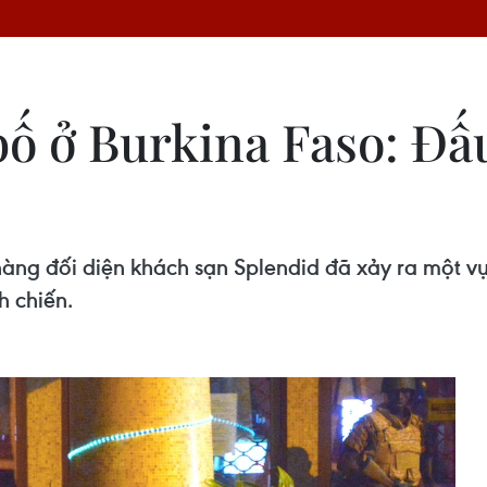
ố ở Burkina Faso: Đấ
 hàng đối diện khách sạn Splendid đã xảy ra một v
h chiến.