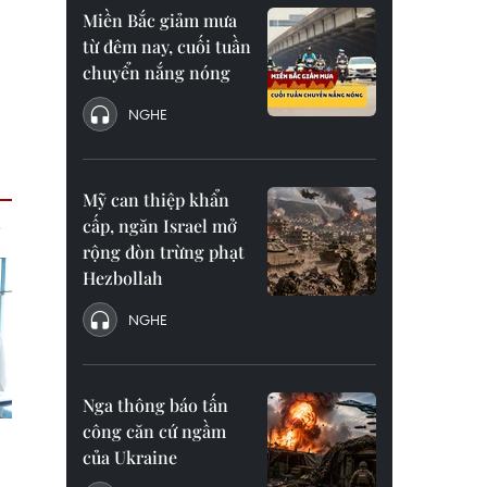
Miền Bắc giảm mưa
từ đêm nay, cuối tuần
chuyển nắng nóng
NGHE
Mỹ can thiệp khẩn
cấp, ngăn Israel mở
rộng đòn trừng phạt
Hezbollah
NGHE
Nga thông báo tấn
công căn cứ ngầm
của Ukraine