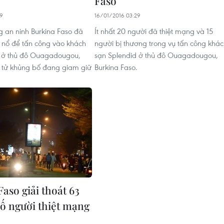
Faso
29
16/01/2016 03:29
g an ninh Burkina Faso đã
Ít nhất 20 người đã thiệt mạng và 15
 nổ để tấn công vào khách
người bị thương trong vụ tấn công khá
d ở thủ đô Ouagadougou,
sạn Splendid ở thủ đô Ouagadougou,
 tử khủng bố đang giam giữ
Burkina Faso.
aso giải thoát 63
số người thiệt mạng