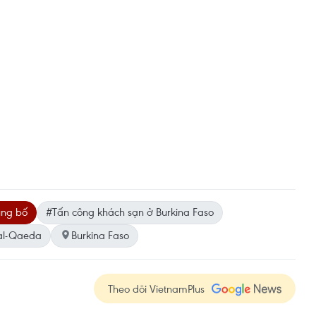
ủng bố
#Tấn công khách sạn ở Burkina Faso
al-Qaeda
Burkina Faso
Theo dõi VietnamPlus