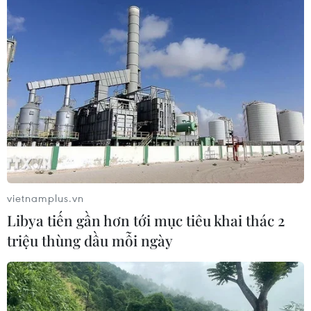
Cổ phiếu công nghệ giảm sâu: Định
giá lại hay cơ hội tích lũy?
03/08/2026 08:45
Chứng khoán hồi phục gần 3%, thị
trường kỳ vọng khởi sắc trong tháng
Tám
02/08/2026 11:18
vietnamplus.vn
Libya tiến gần hơn tới mục tiêu khai thác 2
Thị trường phục hồi trong “nghi
triệu thùng dầu mỗi ngày
ngờ”: Điểm tựa nội lực và áp lực
phân hóa
01/08/2026 04:32