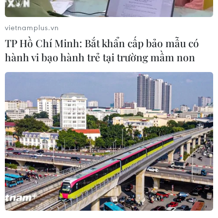
26/06/2017 10:29
vietnamplus.vn
Thị trường chứng khoán chào tuần mới trong sắc xanh
khi VN-Index tăng gần 4 điểm và HNX-Index cũng có
TP Hồ Chí Minh: Bắt khẩn cấp bảo mẫu có
thêm 0,45 điểm.
hành vi bạo hành trẻ tại trường mầm non