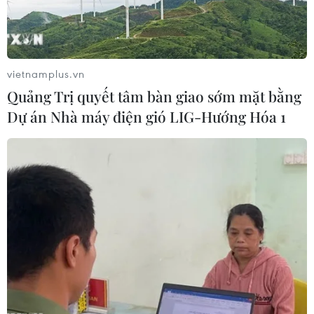
“giải cứu” xuất hiện, VN-Index lấy đà đi lên tiến gần
mốc 770 điểm.
vietnamplus.vn
Quảng Trị quyết tâm bàn giao sớm mặt bằng
Dự án Nhà máy điện gió LIG-Hướng Hóa 1
Chứng khoán nhuộm màu xanh, chỉ số
VN-Index tăng gần 4 điểm