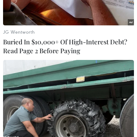
JG Wentworth
Buried In $10,000+ Of High-Interest Debt?
Read Page 2 Before Paying
Ảnh minh họa. (Nguồn: Doãn Đức/Vietnam+)
Chỉ số VN-Index có phiên thứ 2 liên tiếp giữ
được sắc xanh khi tăng gần 3 điểm trong phiên
giao dịch ngày 29/6 và qua đó chính thức vượt
qua ngưỡng 770 điểm.