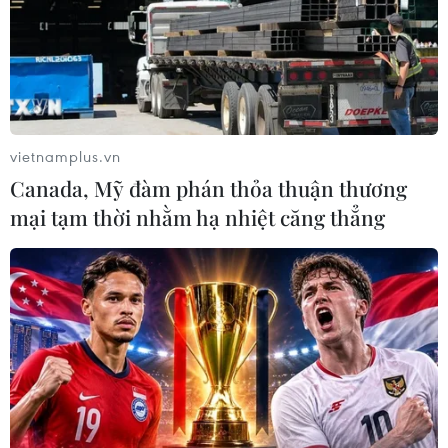
vietnamplus.vn
Canada, Mỹ đàm phán thỏa thuận thương
mại tạm thời nhằm hạ nhiệt căng thẳng