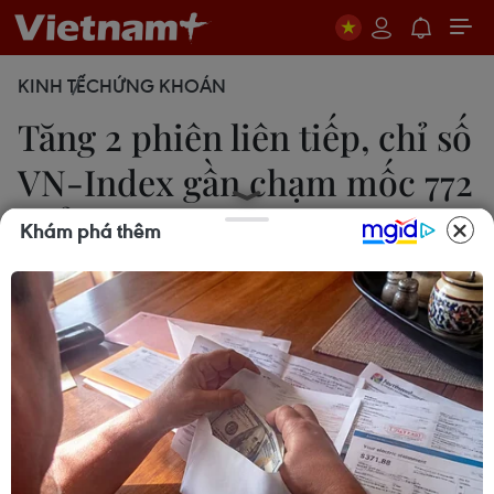
KINH TẾ
CHỨNG KHOÁN
Tăng 2 phiên liên tiếp, chỉ số
VN-Index gần chạm mốc 772
điểm
Khám phá thêm
Xuân Dũng
29/06/2017 09:19
Chỉ số VN-Index có phiên thứ 2 liên tiếp giữ được
sắc xanh khi tăng gần 3 điểm trong phiên giao
dịch ngày 29/6 và qua đó chính thức vượt qua
ngưỡng 770 điểm.