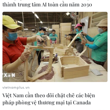
thành trung tâm AI toàn cầu năm 2030
Tìm lại sắc xanh, chỉ số VN-Index tiến
dần tới mốc 770 điểm
28/06/2017 08:45
Thị trường chứng khoán đã tìm lại sắc xanh khi chỉ số
VN-Index tăng hơn 1,5 điểm còn HXN-Index có thêm
0,33 điểm trong phiên giao dịch ngày 28/6.
vietnamplus.vn
Việt Nam cần theo dõi chặt chẽ các biện
pháp phòng vệ thương mại tại Canada