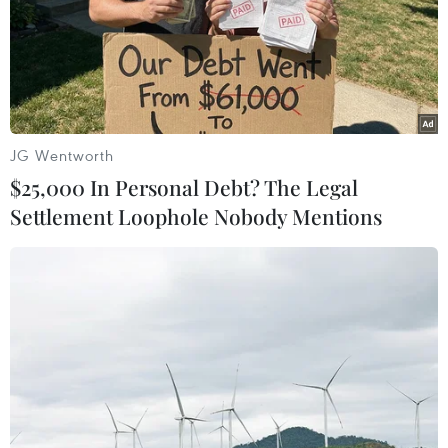
JG Wentworth
$25,000 In Personal Debt? The Legal
Settlement Loophole Nobody Mentions
Giao dịch gia tăng về cuối phiên, VN-
Index vượt lên mức 769 điểm
23/06/2017 09:33
Ngày 23/6, không khí thận trọng bao trùm, áp lực bán
tiếp tục chiếm ưu thế. Tuy nhiên về cuối phiên, dòng tiền