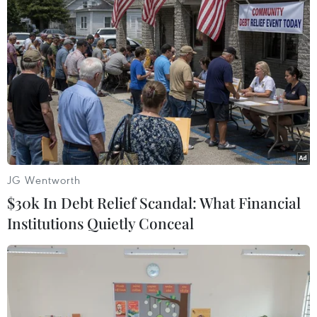
#Vụ án
#Phạm pháp
#Pháp luật
#Pháp đình
#Xã hội
#An ninh xã hội
#Chính trị
#VietnamPlus
#Vietnam
#Plus
TP. Hà Nội
Tp. Hồ Chí Minh
Theo dõi VietnamPlus
JG Wentworth
$30k In Debt Relief Scandal: What Financial
Institutions Quietly Conceal
TIN LIÊN QUAN