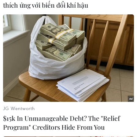
thích ứng với biến đổi khí hậu
Chỉ số HNX30 đóng cửa có thêm 1,43 điểm, lên
ngưỡng 181,47 điểm. Khối lượng giao dịch đạt
khoảng 19 triệu đơn vị, giá trị tương ứng gần
289 tỷ đồng.
Chỉ số UpCoM-Index đóng cửa tăng 0,36 điểm,
lên mức 57,32 điểm. Khối lượng giao dịch đạt
trên 7,7 triệu đơn vị, tương ứng giá trị trên 116
tỷ đồng./.
(Vietnam+)
JG Wentworth
$15k In Unmanageable Debt? The "Relief
Program" Creditors Hide From You