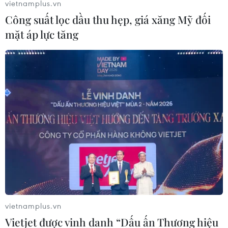
vietnamplus.vn
Công suất lọc dầu thu hẹp, giá xăng Mỹ đối
mặt áp lực tăng
vietnamplus.vn
Vietjet được vinh danh “Dấu ấn Thương hiệu