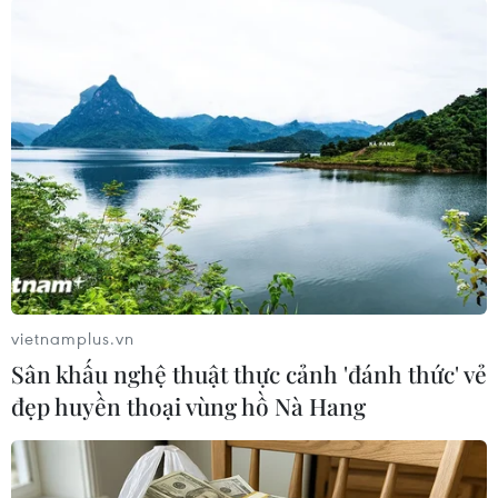
gia quy mô lớn trên Biển
Baltic
Chuỗi tập trận Northern Coasts
được Hải quân Đức triển khai từ
năm 2007 và tổ chức dưới hình
thức luân phiên hằng năm giữa
Đức, Đan Mạch, Thụy Điển và
Phần Lan.
(TTXVN/Vietnam+)
vietnamplus.vn
Sân khấu nghệ thuật thực cảnh 'đánh thức' vẻ
đẹp huyền thoại vùng hồ Nà Hang