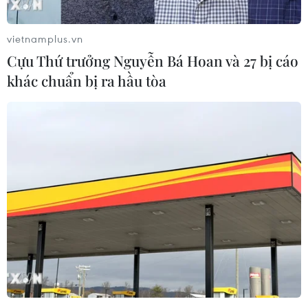
vietnamplus.vn
Cựu Thứ trưởng Nguyễn Bá Hoan và 27 bị cáo
khác chuẩn bị ra hầu tòa
Lính thủy quân lục chiến Mỹ và Hàn Quốc
tiến hành tập trận mùa Đông
16/02/2024 06:50
Nội dung tập trận của thủy quân lục chiến Hàn Quốc và
Mỹ chủ yếu là tập huấn năng lực tác chiến, các kỹ năng
sinh tồn và thao diễn trong điều kiện thời tiết có tuyết ở
địa hình đồi núi.