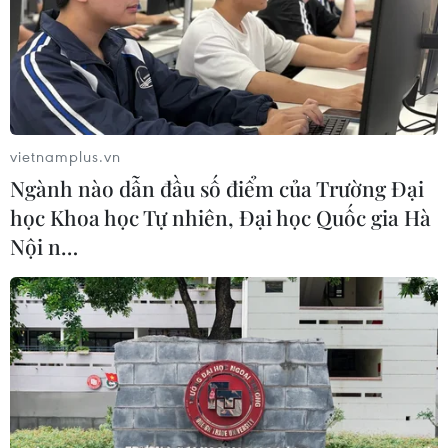
vietnamplus.vn
Ngành nào dẫn đầu số điểm của Trường Đại
học Khoa học Tự nhiên, Đại học Quốc gia Hà
Nội n…
TIN CÙNG CHUYÊN MỤC
Australia điều tra vụ hai máy bay suýt
va chạm tại sân bay Sydney
09/08/2026 07:04
Dấu mốc quan trọng đưa quan hệ