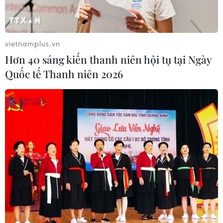
sách giảm thuế tiêu thụ thực phẩm
xuống 1%
05/08/2026 15:30
vietnamplus.vn
Hơn 40 sáng kiến thanh niên hội tụ tại Ngày
Xem thêm
Quốc tế Thanh niên 2026
CƠ QUAN CHỦ QUẢN: THÔNG TẤN XÃ VIỆT NAM
Tổng Biên tập: TRẦN TIẾN DUẨN
Phó Tổng Biên tập: NGUYỄN THỊ TÁM, KHÚC THANH
THỦY
Sở hữu trí tuệ
Quy định sử dụng