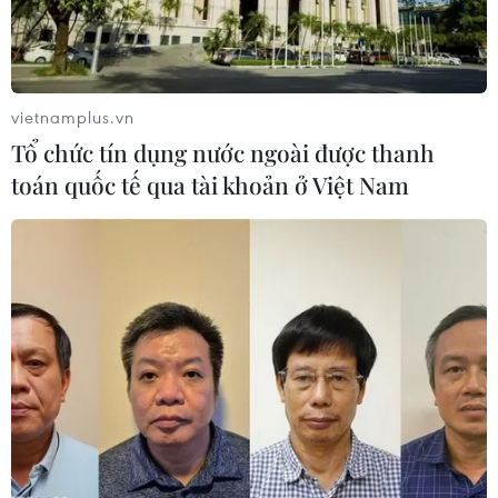
vietnamplus.vn
Tổ chức tín dụng nước ngoài được thanh
Tập trận hải quân đa quốc gia quy mô lớn
toán quốc tế qua tài khoản ở Việt Nam
trên Biển Baltic
09/09/2023 10:34
Chuỗi tập trận Northern Coasts được Hải quân Đức triển
khai từ năm 2007 và tổ chức dưới hình thức luân phiên
hằng năm giữa Đức, Đan Mạch, Thụy Điển và Phần Lan.