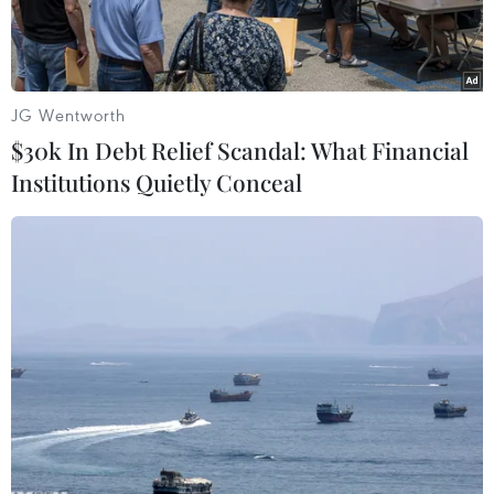
JG Wentworth
$30k In Debt Relief Scandal: What Financial
Institutions Quietly Conceal
(Nguồn: Milan 2024)
Theo phóng viên TTXVN tại New Delhi, ngày
19/2, cuộc tập trận hải quân đa quốc gia quy mô
lớn mang tên “Milan” kéo dài 9 ngày ở
Visakhapatnam, bang Đông Nam Andhra