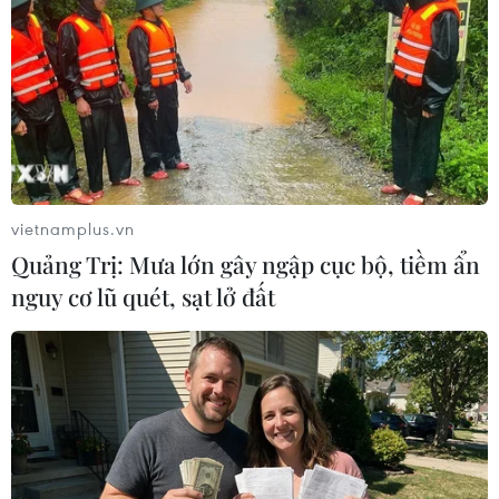
Theo dõi VietnamPlus
TIN LIÊN QUAN
vietnamplus.vn
Quảng Trị: Mưa lớn gây ngập cục bộ, tiềm ẩn
nguy cơ lũ quét, sạt lở đất