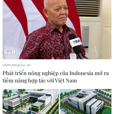
TIN CÙNG CHUYÊN MỤC
Dự trữ khí đốt châu Âu xuống thấp
nhất 5 năm
10/08/2026 13:37
vietnamplus.vn
Ấn Độ nhập khẩu dầu thô Nga cao kỷ
Phát triển nông nghiệp của Indonesia mở ra
lục tháng thứ hai liên tiếp
tiềm năng hợp tác với Việt Nam
10/08/2026 12:49
Việt Nam-Australia định hướng mở
rộng đầu tư phát triển chuỗi giá trị