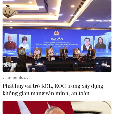
#Thành phố Hồ Chí Minh
#Sakai
#Doanh nghiệp
#Xúc tiến đầu tư
Anh
Nhật Bản
vietnamplus.vn
Phát huy vai trò KOL, KOC trong xây dựng
không gian mạng văn minh, an toàn
Theo dõi VietnamPlus