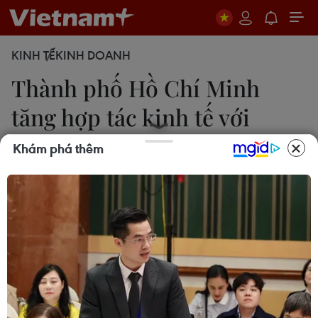
KINH TẾ
KINH DOANH
Thành phố Hồ Chí Minh
tăng hợp tác kinh tế với
Sakai
Khám phá thêm
22/08/2013 14:02
Hội doanh nghiệp thành phố Sakai, Nhật Bản có
chương trình gặp gỡ, xúc tiến thương mại, đầu tư
với doanh nghiệp Thành phố Hồ Chí Minh.
Chiều 22/8, Liên hiệp các tổ chức hữu nghị, Hội
hữu nghị Việt-Nhật Thành phốHồ Chí Minh và