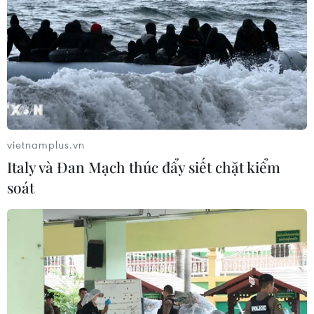
08/08/2026 15:01
Chuyên gia Nhật Bản nói Việt Nam
nên ưu tiên sản xuất và đóng gói chip
bán dẫn
08/08/2026 13:28
vietnamplus.vn
Italy và Đan Mạch thúc đẩy siết chặt kiểm
Nông sản Việt Nam còn nhiều dư địa
soát
tại thị trường Algeria
08/08/2026 12:55
Xem thêm