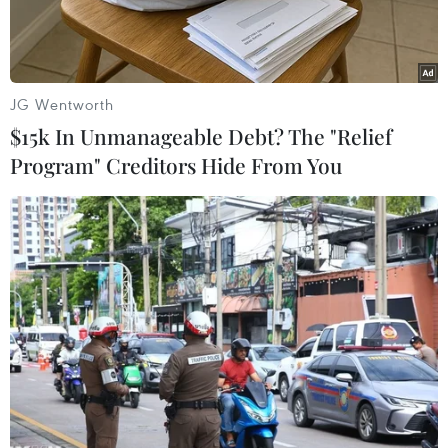
19.
JG Wentworth
$15k In Unmanageable Debt? The "Relief
Program" Creditors Hide From You
Hà Nội FC về nhì ở V-League 2020. (Ảnh minh họa: Hiển
Nguyễn/Vietnam+)
Năm 2020, dịch COVID-19 đã tác động đến hầu
hết các mặt của đời sống xã hội, trong đó có lĩnh