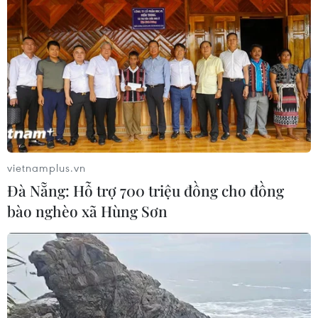
Chủ sân Azteca lỗ hơn 47 triệu USD vì
World Cup 2026
08/08/2026 06:43
ASEAN Cup 2026 ngày 8/8: Xác định
đối thủ của đội tuyển Việt Nam ở bán
kết
vietnamplus.vn
08/08/2026 03:50
Đà Nẵng: Hỗ trợ 700 triệu đồng cho đồng
bào nghèo xã Hùng Sơn
Tuyển Việt Nam giành vé vào
bán kết, vì sao ông Kim Sang-sik vẫn
không vui?
08/08/2026 03:37