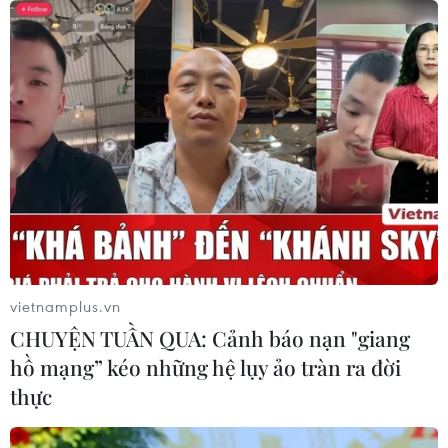
vietnamplus.vn
CHUYỆN TUẦN QUA: Cảnh báo nạn "giang
hồ mạng” kéo những hệ lụy ảo tràn ra đời
thực