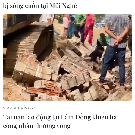
bị sóng cuốn tại Mũi Nghê
6.000 học sinh, sinh viên sẽ tham gia giải
chạy bộ S-Race 2020
06/11/2020 01:06
Giải chạy S-Race là sân chơi thể thao quy mô lớn đầu
tiên tại Việt Nam với sự tham dự của 6.000 học sinh,
sinh viên tại thành phố Hà Nội và Hồ Chí Minh vào cuối
năm nay.
vietnamplus.vn
Tai nạn lao động tại Lâm Đồng khiến hai
công nhân thương vong