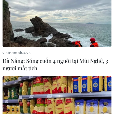
vietnamplus.vn
Đà Nẵng: Sóng cuốn 4 người tại Mũi Nghê, 3
người mất tích
'U22 Việt Nam phải bảo vệ thành công Huy
chương vàng SEA Games 31'
31/12/2020 08:08
Bóng đá và điền kinh là hai môn thi đấu được ngành