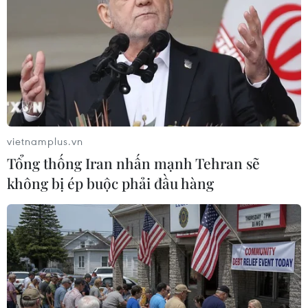
thi đấu. Việc không được thi đấu cũng phần nào
khiến phong độ của các vận động viên bị ảnh
hưởng, giảm sút.
vietnamplus.vn
Tổng thống Iran nhấn mạnh Tehran sẽ
không bị ép buộc phải đầu hàng
Ảnh minh họa. (Nguồn: TTXVN)
Đối với Judo và Kurash, đại diện bộ môn này