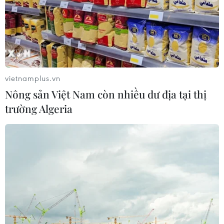
thể thao Việt Nam trao nhiệm vụ đặc biệt trong năm
2021 với mục tiêu bảo vệ thành tích cao ở SEA Games 31
được tổ chức trên sân nhà.
vietnamplus.vn
Nông sản Việt Nam còn nhiều dư địa tại thị
trường Algeria
Văn Quyết giành giải Vận động viên Xuất