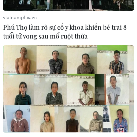
vietnamplus.vn
Phú Thọ làm rõ sự cố y khoa khiến bé trai 8
tuổi tử vong sau mổ ruột thừa
#COVID-19
#Thể thao Việt Nam
#Bóng đá
#Tổng cục Thể dục thể thao