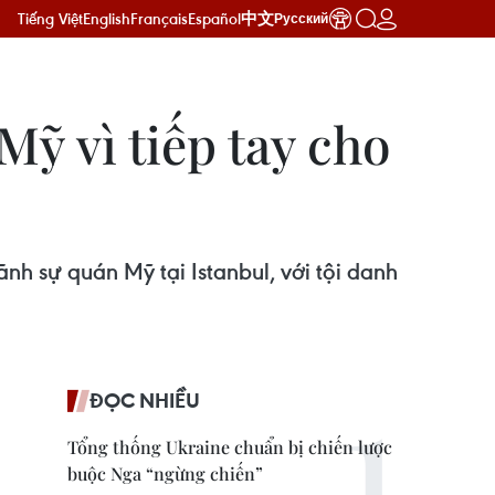
Tiếng Việt
English
Français
Español
中文
Русский
Mỹ vì tiếp tay cho
ãnh sự quán Mỹ tại Istanbul, với tội danh
ĐỌC NHIỀU
Tổng thống Ukraine chuẩn bị chiến lược
buộc Nga “ngừng chiến”