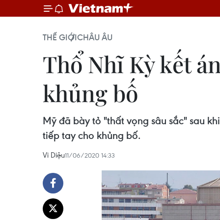
THẾ GIỚI
CHÂU ÂU
Thổ Nhĩ Kỳ kết án
khủng bố
Mỹ đã bày tỏ "thất vọng sâu sắc" sau khi
tiếp tay cho khủng bố.
Vi Diệu
11/06/2020 14:33