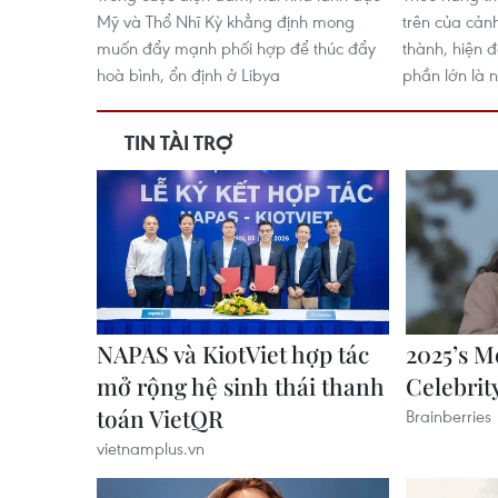
Mỹ và Thổ Nhĩ Kỳ khẳng định mong
trên của cảnh
muốn đẩy mạnh phối hợp để thúc đẩy
thành, hiện 
hoà bình, ổn định ở Libya
phần lớn là 