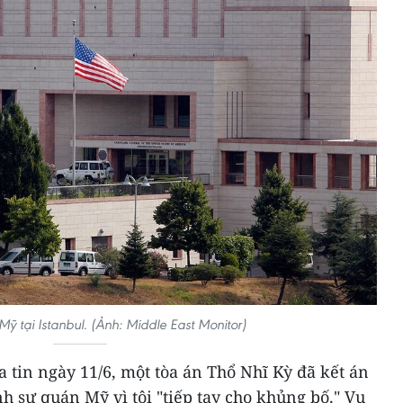
ỹ tại Istanbul. (Ảnh: Middle East Monitor)
tin ngày 11/6, một tòa án Thổ Nhĩ Kỳ đã kết án
nh sự quán Mỹ vì tội "tiếp tay cho khủng bố." Vụ