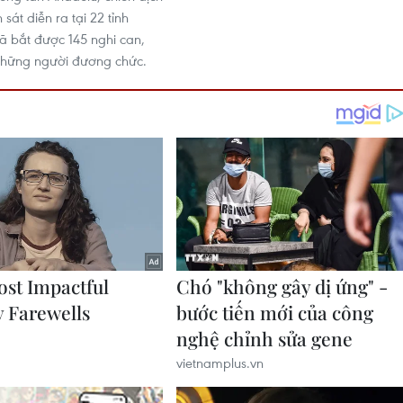
 sát diễn ra tại 22 tỉnh
đã bắt được 145 nghi can,
những người đương chức.