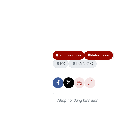
#Lãnh sự quán
#Metin Topuz
Mỹ
Thổ Nhĩ Kỳ