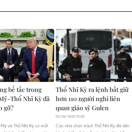
ng bế tắc trong
Thổ Nhĩ Kỳ ra lệnh bắt giữ
Mỹ-Thổ Nhĩ Kỳ đã
hơn 110 người nghi liên
o gỡ?
quan giáo sỹ Gulen
02/06/2020 10:00
, Mỹ và Thổ Nhĩ Kỳ có mối
Các nhà chức trách Thổ Nhĩ Kỳ đã tiến