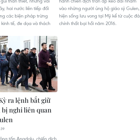
gũi thân thiết, nhưng vài
hành chiến dịch trấn áp kéo dài nhằm
ây, hai nước liên tiếp đối
vào những người ủng hộ giáo sỹ Gulen,
ng các biện pháp trừng
hiện sống lưu vong tại Mỹ kể từ cuộc đ
 kinh tế, đe dọa và thách
chính thất bại hồi năm 2016.
ỳ ra lệnh bắt giữ
 bị nghi liên quan
Gulen
:39
ông tấn Anadolu, chiến dịch