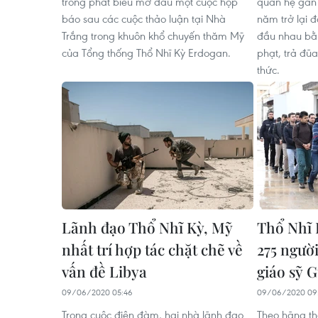
trong phát biểu mở đầu một cuộc họp
quan hệ gần 
báo sau các cuộc thảo luận tại Nhà
năm trở lại đ
Trắng trong khuôn khổ chuyến thăm Mỹ
đầu nhau bằ
của Tổng thống Thổ Nhĩ Kỳ Erdogan.
phạt, trả đũa
thức.
Lãnh đạo Thổ Nhĩ Kỳ, Mỹ
Thổ Nhĩ K
nhất trí hợp tác chặt chẽ về
275 người
vấn đề Libya
giáo sỹ 
09/06/2020 05:46
09/06/2020 09
Trong cuộc điện đàm, hai nhà lãnh đạo
Theo hãng th