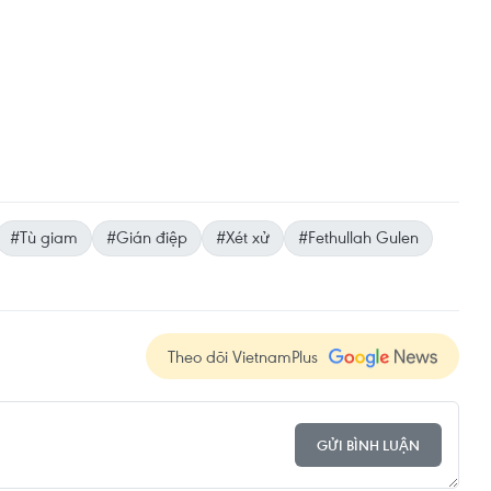
#Tù giam
#Gián điệp
#Xét xử
#Fethullah Gulen
Theo dõi VietnamPlus
GỬI BÌNH LUẬN