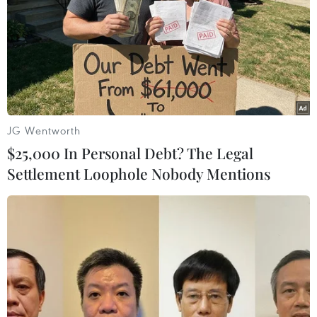
báo vẫn có khả năng Mỹ sẽ áp dụng các biện pháp
trừng phạt Thổ Nhĩ Kỳ theo Luật chống kẻ thù của Mỹ
thông qua các lệnh trừng phạt (CAATSA).
JG Wentworth
$25,000 In Personal Debt? The Legal
Settlement Loophole Nobody Mentions
Thổ Nhĩ Kỳ dùng máy bay F-16 để kiểm tra