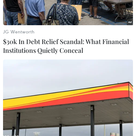
NATO.
JG Wentworth
$30k In Debt Relief Scandal: What Financial
Institutions Quietly Conceal
Máy bay vận tải Nga chở các bộ phận của Hệ thống phòng thủ
tên lửa S-400 sau khi hạ cánh tại căn cứ không quân Murted ở
Ankara, Thổ Nhĩ Kỳ ngày 27/8/2019. (Nguồn: AFP/TTXVN)
Ngày 26/11, người phát ngôn của Tổng thống