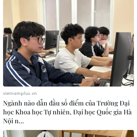
#Thổ Nhĩ Kỳ
#NATO
#S-400
#Hệ thống phòng thủ tên lửa
Thổ Nhĩ Kỳ
Theo dõi VietnamPlus
vietnamplus.vn
Ngành nào dẫn đầu số điểm của Trường Đại
học Khoa học Tự nhiên, Đại học Quốc gia Hà
TIN LIÊN QUAN
Nội n…