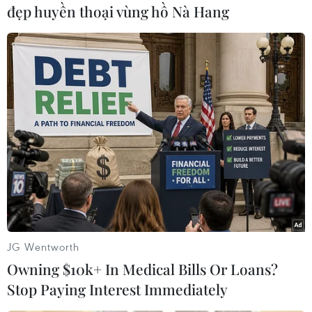
đẹp huyền thoại vùng hồ Nà Hang
Tổng thống Thổ Nhĩ Kỳ Recep Erdogan cho biết
Ankara sẽ triển khai S-400 từ mùa Xuân 2020
sau khi hệ thống được lắp đặt hoàn chỉnh và
quá trình đào tạo nhân sự hoàn tất./.
(TTXVN/Vietnam+)
JG Wentworth
Owning $10k+ In Medical Bills Or Loans?
Stop Paying Interest Immediately