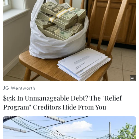
NATO đang đứng trước thách thức lớn do
JG Wentworth
những bất đồng nội bộ
$15k In Unmanageable Debt? The "Relief
21/11/2019 11:14
Program" Creditors Hide From You
Về lý thuyết, NATO ra quyết định dựa trên sự đồng
thuận, nhưng trên thực tế, Mỹ thường tìm cách áp đặt ý
đồ của mình, các nước khác chỉ chấp hành.