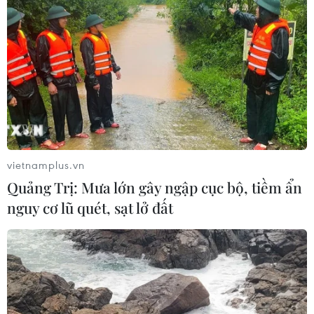
vietnamplus.vn
Quảng Trị: Mưa lớn gây ngập cục bộ, tiềm ẩn
nguy cơ lũ quét, sạt lở đất