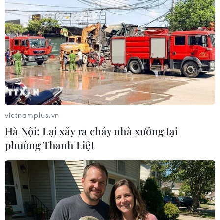
vietnamplus.vn
Hà Nội: Lại xảy ra cháy nhà xưởng tại
phường Thanh Liệt
Mỹ tiếp tục cảnh báo Thổ Nhĩ Kỳ về hệ
thống tên lửa S-400
22/11/2019 06:31
Một quan chức cấp cao của Bộ Ngoại giao Mỹ cảnh