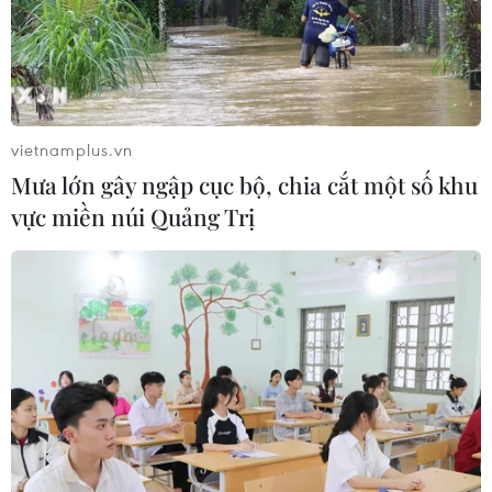
04/08/2026 15:54
Pháp ghi nhận tháng 7 nóng nhất
trong lịch sử
vietnamplus.vn
04/08/2026 15:17
Mưa lớn gây ngập cục bộ, chia cắt một số khu
vực miền núi Quảng Trị
Tây Ban Nha phát trực tiếp nhật thực
toàn phần từ độ cao 9.000 m
04/08/2026 13:23
Xem thêm