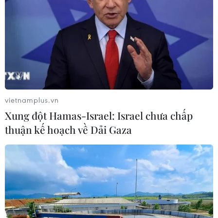
vietnamplus.vn
Xung đột Hamas-Israel: Israel chưa chấp
thuận kế hoạch về Dải Gaza
#Thương mại Mỹ-Eu
#Căng thẳng thương mại Mỹ-EU
#Mỹ áp thuế quan
Mỹ
Trung Quốc
Theo dõi VietnamPlus