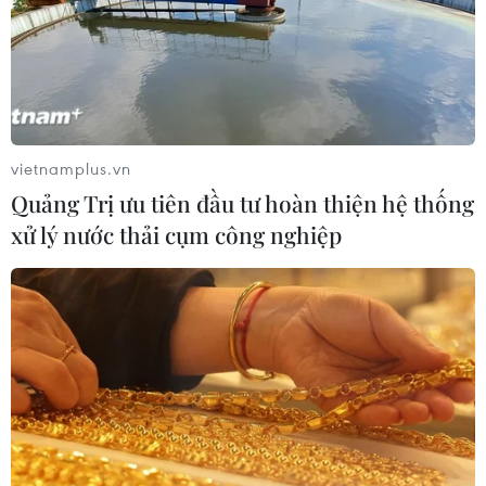
MỸ ÁP THUẾ ĐỐI ỨNG
Mỹ hoàn trả khoảng 100 tỷ USD thuế quan sau
phán quyết của Tòa án Tối cao
vietnamplus.vn
Quảng Trị ưu tiên đầu tư hoàn thiện hệ thống
Hoa Kỳ áp thuế bổ sung: Thị trường chứng
khoán đã phản ánh phần lớn thông tin
xử lý nước thải cụm công nghiệp
Hoa Kỳ áp thuế bổ sung: Doanh nghiệp dệt
may bị tác động như thế nào?
Làn sóng thuế quan mới tác động thế nào đến
nền kinh tế Mỹ?
Chính sách thuế mới của Hoa Kỳ cần dựa trên
đánh giá khách quan, toàn diện