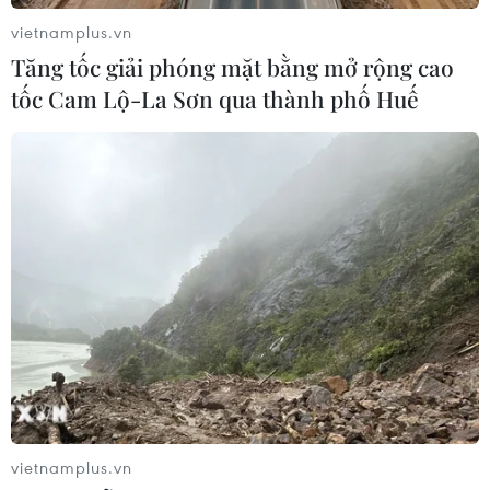
lên ngưỡng 141 triệu đồng mỗi lượng
vietnamplus.vn
05/08/2026 02:25
Tăng tốc giải phóng mặt bằng mở rộng cao
tốc Cam Lộ-La Sơn qua thành phố Huế
Giá vàng ngày 5/8: Bảng giá tại các
công ty vàng bạc đá quý
05/08/2026 01:51
Giá vàng thế giới tăng khoảng 1% khi
giá dầu hạ nhiệt
05/08/2026 01:18
Hà Nội quảng bá tiềm năng đầu tư,
vietnamplus.vn
du lịch tới cộng đồng doanh nghiệp