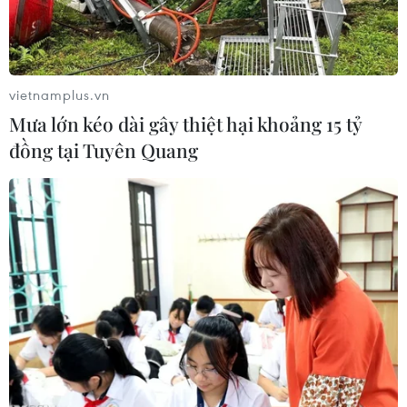
vietnamplus.vn
Mưa lớn kéo dài gây thiệt hại khoảng 15 tỷ
đồng tại Tuyên Quang
Cờ Liên minh châu Âu tại Brussels (Bỉ). (Ảnh: THX/TTXVN)
Tờ Wall Street Journal (Tạp chí Phố Wall) ngày
25/4 đưa tin các quan chức Mỹ đang chuẩn bị
một khuôn mẫu đàm phán thương mại mới,
theo đó sẽ thiết lập các điều khoản chung cho