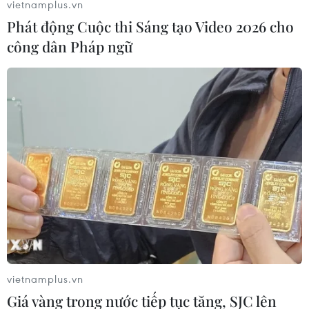
vietnamplus.vn
Phát động Cuộc thi Sáng tạo Video 2026 cho
công dân Pháp ngữ
EU xác nhận tạm dừng các biện pháp đáp
trả chính sách thuế quan của Mỹ
14/04/2025 23:14
Tuyên bố của Ủy ban châu Âu nêu rõ EU đã tạm dừng
các biện pháp đối phó với chính sách thuế quan của
Mỹ để tạo thời gian và không gian cho các cuộc đàm
phán EU-Mỹ.
vietnamplus.vn
Giá vàng trong nước tiếp tục tăng, SJC lên