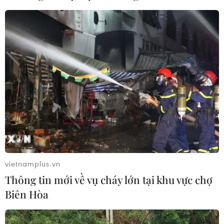
Mexico
06/08/2026 03:33
Các công viên Disney ghi nhận
doanh thu quý kỷ lục
06/08/2026 03:33
Làm giàu từ cây na ở vùng cao tại
Ninh Bình
06/08/2026 02:50
vietnamplus.vn
Thông tin mới về vụ cháy lớn tại khu vực chợ
Mỹ chuẩn bị áp thuế 15% nguyên liệu
Biên Hòa
then chốt sản xuất pin mặt trời
06/08/2026 02:12