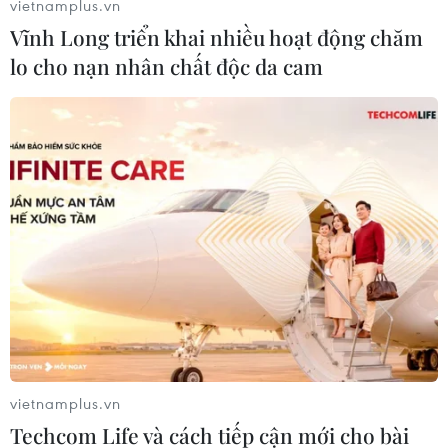
vietnamplus.vn
biết các nhà lãnh đạo EU đều có lập trường
Vĩnh Long triển khai nhiều hoạt động chăm
chung coi trọng mối quan hệ với Mỹ, song ông
lo cho nạn nhân chất độc da cam
nhấn mạnh vẫn cần nhiều nỗ lực để "giảm căng
thẳng và tiến hành đàm phán." Giám đốc IMF
cũng bày tỏ hy vọng tiến trình đàm phán sẽ đạt
kết quả tích cực.
Bên cạnh vấn đề thương mại với Mỹ, ông
Kammer cũng lưu ý rằng tốc độ tăng trưởng của
EU đã tụt lại phía sau Mỹ trong những năm gần
đây. Tuy nhiên, ông bác bỏ nhận định cho rằng
EU thiếu tính cạnh tranh.
Theo Giám đốc IMF, EU vẫn có thặng dư tài
khoản vãng lai so với phần còn lại của thế giới,
vietnamplus.vn
song “vấn đề ở đây là châu Âu có khoảng cách
Techcom Life và cách tiếp cận mới cho bài