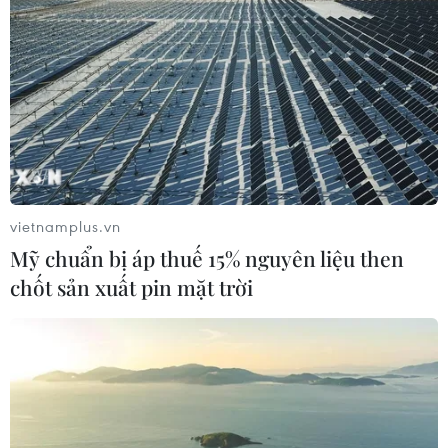
vietnamplus.vn
Mỹ chuẩn bị áp thuế 15% nguyên liệu then
chốt sản xuất pin mặt trời