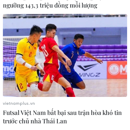
ngưỡng 143,3 triệu đồng mỗi lượng
Thuế quan của Mỹ: EU thông qua các biện
pháp trả đũa đầu tiên
10/04/2025 05:35
Ủy ban châu Âu để ngỏ khả năng có thể đình chỉ áp
thuế với Mỹ bất kỳ lúc nào, nếu Washington nhất trí với
vietnamplus.vn
EU về một kết quả đàm phán công bằng và cân bằng.
Futsal Việt Nam bất bại sau trận hòa khó tin
trước chủ nhà Thái Lan