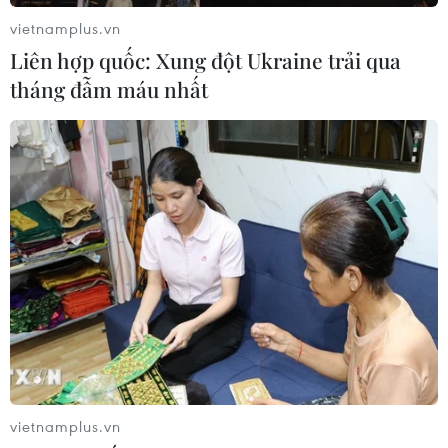
vietnamplus.vn
Liên hợp quốc: Xung đột Ukraine trải qua
tháng đẫm máu nhất
TIN CÙNG CHUYÊN MỤC
Doanh nghiệp Trung Quốc đánh giá
cao triển vọng hợp tác cơ giới hóa
nông nghiệp với Việt Nam
06/08/2026 04:14
Thống đốc Fed khuyến nghị tăng lãi
vietnamplus.vn
suất nếu lạm phát không sớm hạ