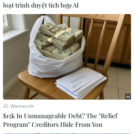
loạt trình duyệt tích hợp AI
#Thụy Điển
#tái thiết Ukraine
#gia nhập EU
#Ukraine
#Kiev
Thụy Điển
Theo dõi VietnamPlus
JG Wentworth
$15k In Unmanageable Debt? The "Relief
Program" Creditors Hide From You