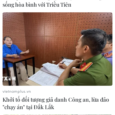
sống hòa bình với Triều Tiên
vietnamplus.vn
Khởi tố đối tượng giả danh Công an, lừa đảo
"chạy án" tại Đắk Lắk