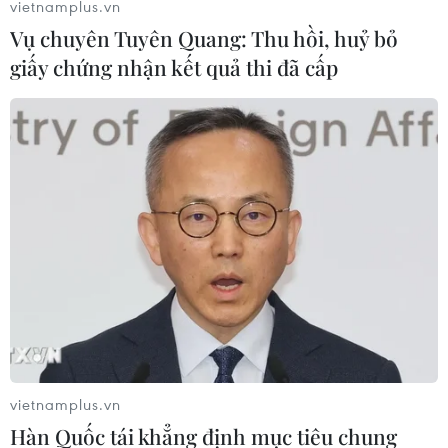
vietnamplus.vn
thác để hỗ trợ cung cấp các khoản cho vay và tài trợ
Vụ chuyên Tuyên Quang: Thu hồi, huỷ bỏ
cho Ukraine.
giấy chứng nhận kết quả thi đã cấp
vietnamplus.vn
Hàn Quốc tái khẳng định mục tiêu chung