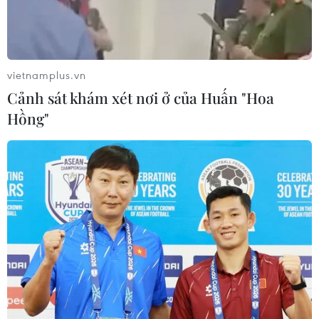
vietnamplus.vn
Cảnh sát khám xét nơi ở của Huấn "Hoa
Hồng"
Hàn Quốc, Ba Lan ký bản ghi nhớ về các
dự án tái thiết Ukraine
14/07/2023 04:24
Hàn Quốc và Ba Lan dự kiến thành lập một cơ quan
tham vấn cấp thứ trưởng vào tháng Chín để chia sẻ
thông tin và tìm kiếm các dự án tái thiết chung ở
Ukraine.