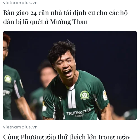
vietnamplus.vn
06/08/2026 06:23
Bàn giao 24 căn nhà tái định cư cho các hộ
dân bị lũ quét ở Mường Than
Anh công bố kết quả điều tra ban
đầu vụ đâm dao ở trung tâm London
06/08/2026 06:00
Ba Lan thảo luận việc thành lập căn
cứ quân sự thường trực với Mỹ
06/08/2026 00:06
Liên hợp quốc: Xung đột Ukraine trải
qua tháng đẫm máu nhất
vietnamplus.vn
05/08/2026 23:47
Công Phượng gặp thử thách lớn trong ngày