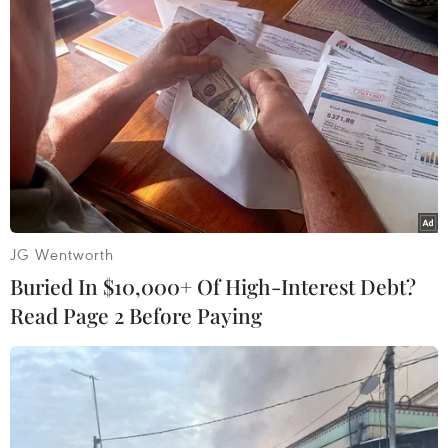
Một quan chức cấp cao EU cho biết gói hỗ trợ gồm 33 tỷ
euro trợ giúp tài chính vĩ mô giúp bổ sung ngân khố
quốc gia của Ukraine và dự kiến được đưa ra sau điều
chỉnh ngân sách 2021-2027 của khối.
JG Wentworth
Buried In $10,000+ Of High-Interest Debt?
Read Page 2 Before Paying