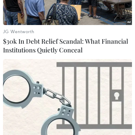
JG Wentworth
$30k In Debt Relief Scandal: What Financial
Institutions Quietly Conceal
Một tòa chung cư bị phá hủy trong xung đột tại Izyum thuộc
vùng Kharkiv, Ukraine ngày 20/2/2023. (Ảnh: AFP/TTXVN)
AFP đưa tin Chính phủ Thụy Điển ngày 17/7
tuyên bố nước này cam kết viện trợ 6 tỷ kronor
(586 triệu USD) để tái thiết Ukraine và tạo điều