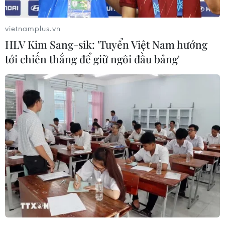
vietnamplus.vn
HLV Kim Sang-sik: 'Tuyển Việt Nam hướng
tới chiến thắng để giữ ngôi đầu bảng'
Ngân hàng Đầu tư châu Âu lập quỹ tín thác
hỗ trợ tái thiết Ukaine
14/07/2023 06:39
Trong số 27 nước thành viên của Liên minh châu Âu
(EU), 16 nước cho biết sẽ đóng góp tài chính vào quỹ tín