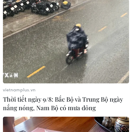
một vùng đệm bảo vệ lãnh thổ
của Ukraine.
(TTXVN/Vietnam+)
vietnamplus.vn
Thời tiết ngày 9/8: Bắc Bộ và Trung Bộ ngày
nắng nóng, Nam Bộ có mưa dông