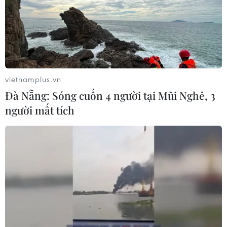
vietnamplus.vn
Đà Nẵng: Sóng cuốn 4 người tại Mũi Nghê, 3
người mất tích
TIN CÙNG CHUYÊN MỤC
Khủng hoảng nắng nóng đẩy 34 tỉnh