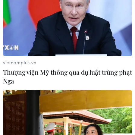
trưởng Eurozone
05/08/2026 22:59
Tổng thống Nga thay đổi vị
trí các chỉ huy tại mặt trận Ukraine
05/08/2026 15:26
vietnamplus.vn
Thượng viện Mỹ thông qua dự luật trừng phạt
Nga
Đâm dao ở trung tâm London, một
nữ nghi phạm bị bắt giữ
05/08/2026 15:07
Nhiều chuyến bay tại Đức chuyển
hướng do vật thể bay gần đường