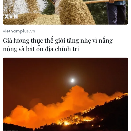
vietnamplus.vn
Giá lương thực thế giới tăng nhẹ vì nắng
nóng và bất ổn địa chính trị
Không quân Ukraine đánh sập cây cầu
chiến lược thứ hai ở tỉnh Kursk của Nga
18/08/2024 11:19
Cuộc tấn công dường như nhắm vào một cây cầu bắc