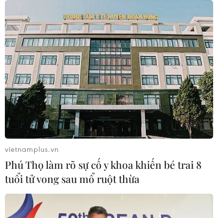
NATO ưu tiên đẩy nhanh chuyển
giao hệ thống phòng không cho
Ukraine
06/08/2026 12:24
Thắt chặt tình hữu nghị sắt son giữa
các cựu chuyên gia quân sự Nga với
Việt Nam
06/08/2026 06:23
vietnamplus.vn
Anh công bố kết quả điều tra ban
Phú Thọ làm rõ sự cố y khoa khiến bé trai 8
đầu vụ đâm dao ở trung tâm London
tuổi tử vong sau mổ ruột thừa
06/08/2026 06:00