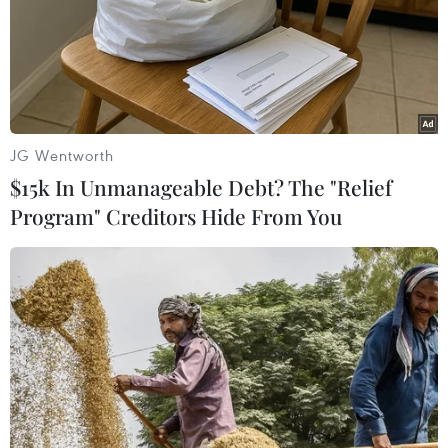
JG Wentworth
$15k In Unmanageable Debt? The "Relief
Program" Creditors Hide From You
Chuyên gia nói quân đội Ukraine thiệt hại
nặng ở tỉnh Kursk
19/08/2024 00:43
Chuyên gia quân sự Mỹ cho rằng quân đội Nga tiêu
diệt xe bọc thép của Ukraine thông qua những cuộc tấn
công bằng thiết bị bay không người lái (UAV), pháo
binh và không quân.