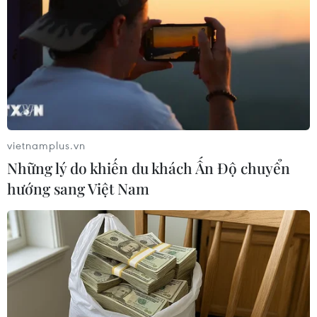
NATO ưu tiên đẩy nhanh chuyển giao hệ thống
phòng không cho Ukraine
Liên hợp quốc: Xung đột Ukraine trải qua tháng
đẫm máu nhất
Tổng thống Nga thay đổi vị trí các chỉ
huy tại mặt trận Ukraine
vietnamplus.vn
Những lý do khiến du khách Ấn Độ chuyển
hướng sang Việt Nam
TIN LIÊN QUAN