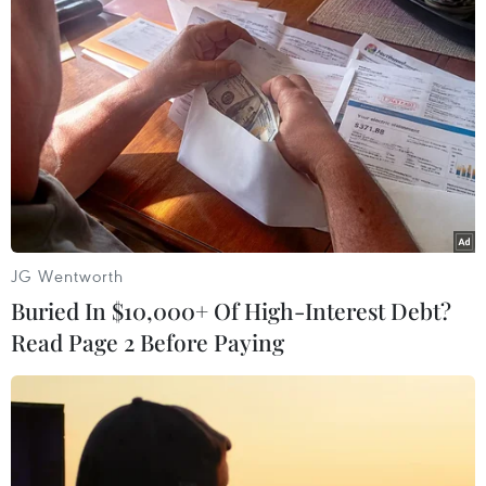
#Tổng thống Belarus
#Căng thẳng Nga-Ukraine
#Đàm phán
#Tỉnh Kursk
Belarus
Nga
Ukraine
Theo dõi VietnamPlus
JG Wentworth
Buried In $10,000+ Of High-Interest Debt?
CĂNG THẲNG NGA-UKRAINE
Read Page 2 Before Paying
Liên hợp quốc kêu gọi chấm dứt tấn công dân
thường trong xung đột Nga-Ukraine
Nga thông báo tấn công căn cứ ngầm
của Ukraine