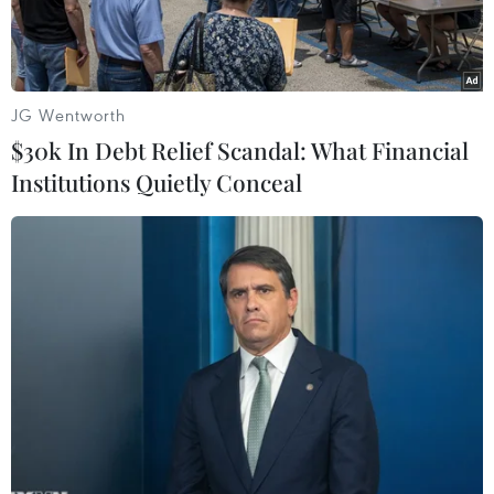
thang xung đột.
JG Wentworth
$30k In Debt Relief Scandal: What Financial
Institutions Quietly Conceal
Tổng thống Belarus Alexander Lukashenko tại cuộc họp ở Saint
Petersburg, Nga ngày 29/1/2024. (Ảnh: AFP/TTXVN)
Trả lời phỏng vấn trên kênh truyền hình
Rossiya-1 của Nga ngày 18/8, Tổng thống