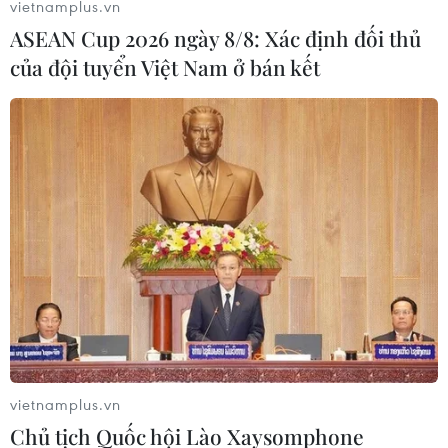
vietnamplus.vn
17/08/2024 23:23
ASEAN Cup 2026 ngày 8/8: Xác định đối thủ
Người phát ngôn Bộ Ngoại giao Nga Maria Zakharova
của đội tuyển Việt Nam ở bán kết
chỉ rõ "theo thông tin sắp tới, Chính quyền Kiev đã bắt
đầu chuẩn bị tấn công Nhà máy điện hạt nhân Kursk."
vietnamplus.vn
Chủ tịch Quốc hội Lào Xaysomphone