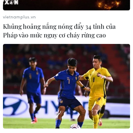
qua sông Seym gần làng Zvannoye, cách biên giới
Ukraine khoảng 15km về phía Bắc.
vietnamplus.vn
Khủng hoảng nắng nóng đẩy 34 tỉnh của
Pháp vào mức nguy cơ cháy rừng cao
Nga cảnh báo Ukraine chuẩn bị tấn công
nhà máy điện hạt nhân Kursk